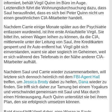
informiert, behält Virgil Quinn im Büro im Auge.
Letztendlich führt die Wohnungsdurchsuchung dazu, dass
Saul herausfindet, dass es sich bei Peter Quinn nicht um
einen gewöhnlichen CIA-Mitarbeiter handelt.
Nachdem Carrie einige Monate später aus der Psychiatrie
entlassen wurdewird, ist ihre erste Anlaufstelle Virgil. Sie
bittet ihn, seinen Wagen leihen zu können, da die CIA,
mittlerweile unter der Leitung von Saul, ihre Kreditkarten
gesperrt und ihr Auto entfernt hat. Virgil gibt sich
einverstanden, warnt sie aber sogleich im Geheimen, weil
er sich während des Telefonats in der Nähe anderer CIA-
Mitarbeiter aufhält.
Nachdem Saul und Carrie wieder zusammenarbeiten, will
letztere sich dennoch heimlich mit dem
FBI-Agent Hall
treffen, um
Jessica Brody
dabei zu helfen,
Dana
wieder zu
finden. Sie trifft sich daher zur Tarnung bei einem Yogakurs
und verschwindet gemeinsam mit Saul und Max durch
einen Hinterausgang. Auch Quinn unterstützt sie bei ihrem
Plan, den sie erfolgreich umsetzen können.
Bald darauf hilft Virgil dabei, eine Wanze in Sauls