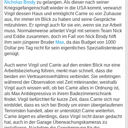
Nicholas Brody
zu gelangen. Als dieser nach seiner
Kriegsgefangenschaft wieder in die USA kommt, verwanzt
bei X
Virgil dessen Haus und ermöglicht Carrie so von Zuhause
aus, ihn immer im Blick zu haben und seine Gespräche
bei Facebook
mitzuhören. Er springt auch für sie ein, wenn sie zur Arbeit
muss. Normalerweise arbeitet Virgil mit seinem Team Nick
und Eddie zusammen, doch im Fall von Nick Brody hilft
Kontakt
ihm sein jüngerer Bruder
Max
, da das Budget von 1000
Dollar pro Tag nicht für sein eigentliches Speziallistenteam
Nutzungsbedingungen
genügt.
Datenschutz
Auch wenn Virgil und Carrie auf den ersten Blick nur eine
Arbeitsbeziehung führen, merkt man schnell, dass die
Cookie-Einstellungen
beiden ein Vertrauensverhältnis verbindet. Sie verbringen
während der Observation viel Zeit miteinander, weshalb
Virgil auch wissen will, ob bei Carrie alles in Ordnung ist,
Impressum
als Max Antidepressiva in ihrem Badezimmerschrank
Desktop-Ansicht
findet. Virgil befürchtet für kurze Zeit, dass Carrie sich nur
myFanbase
einbildet, dass es sich bei Brody um einen übergelaufenen
Terroristen handelt, aber er unterstützt Carrie weiterhin.
Carrie ärgert es allerdings, dass Virgil nicht daran gedacht
hat, auch in der Garage Überwachungskameras zu
installieren. Nachdem die Genehmigung für die