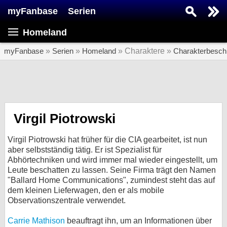
myFanbase
Serien
Serie suchen...
Homeland
Home
SERIEN
myFanbase
»
Serien
»
Homeland
» Charaktere »
Charakterbesch
Serien
Kolumnen
Interviews
Virgil Piotrowski
Veranstaltungen
Virgil Piotrowski hat früher für die CIA gearbeitet, ist nun
KULTUR
aber selbstständig tätig. Er ist Spezialist für
Abhörtechniken und wird immer mal wieder eingestellt, um
Specials
Leute beschatten zu lassen. Seine Firma trägt den Namen
"Ballard Home Communications", zumindest steht das auf
SERVICE
dem kleinen Lieferwagen, den er als mobile
Gewinnspiele
Observationszentrale verwendet.
Forum
Carrie Mathison
beauftragt ihn, um an Informationen über