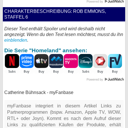
Powered by
bei X
CHARAKTERBESCHREIBUNG: ROB EMMONS,
STAFFEL 6
bei Facebook
Dieser Text enthält Spoiler und wird deshalb nicht
angezeigt. Wenn du den Text lesen möchtest, musst du ihn
Kontakt
einblenden
.
Die Serie "Homeland" ansehen:
Nutzungsbedingungen
Datenschutz
Cookie-Einstellungen
Powered by
Impressum
Catherine Bühnsack - myFanbase
Desktop-Ansicht
myFanbase
myFanbase integriert in diesem Artikel Links zu
Partnerprogrammen (bspw. Amazon, Apple TV, WOW,
RTL+ oder Joyn). Kommt es nach dem Aufruf dieser
Links zu qualifizierten Käufen der Produkte, erhält