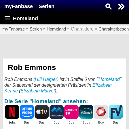
myFanbase
Serien
Serie suchen...
Homeland
Home
SERIEN
myFanbase
»
Serien
»
Homeland
» Charaktere »
Charakterbesch
Serien
Kolumnen
Interviews
Rob Emmons
Veranstaltungen
Rob Emmons (
Hill Harper
) ist in Staffel 6 von "
Homeland
"
KULTUR
der Stabschef der designierten Präsidentin
Elizabeth
Keane
(
Elizabeth Marvel
).
Specials
Die Serie "Homeland" ansehen:
SERVICE
Gewinnspiele
Forum