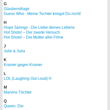
G
bei X
Glaubensfrage
Guess Who - Meine Tochter kriegst Du nicht!
bei Facebook
H
Hope Springs - Die Liebe deines Lebens
Hot Shots! – Der zweite Versuch
Kontakt
Hot Shots! – Die Mutter aller Filme
Nutzungsbedingungen
J
Julie & Julia
Datenschutz
K
Kramer gegen Kramer
Cookie-Einstellungen
L
Impressum
LOL (Laughing Out Loud) ®
Desktop-Ansicht
M
myFanbase
Marvins Töchter
Q
Queen, Die