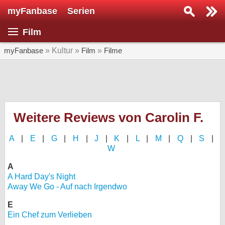
myFanbase
Serien
Serie suchen...
Film
Home
SERIEN
myFanbase
» Kultur »
Film
»
Filme
Serien
Kolumnen
Interviews
Weitere Reviews von Carolin F.
Veranstaltungen
A
|
E
|
G
|
H
|
J
|
K
|
L
|
M
|
Q
|
S
|
KULTUR
W
Specials
A
A Hard Day's Night
SERVICE
Away We Go - Auf nach Irgendwo
Gewinnspiele
E
Ein Chef zum Verlieben
Forum