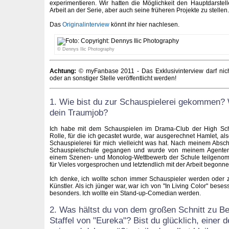
experimentieren. Wir hatten die Möglichkeit den Hauptdarstel
Arbeit an der Serie, aber auch seine früheren Projekte zu stellen.
Das
Originalinterview
könnt ihr hier nachlesen.
© Dennys Ilic Photography
Achtung:
© myFanbase 2011 - Das Exklusivinterview darf nicht
oder an sonstiger Stelle veröffentlicht werden!
1. Wie bist du zur Schauspielerei gekommen?
dein Traumjob?
Ich habe mit dem Schauspielen im Drama-Club der High Sc
Rolle, für die ich gecastet wurde, war ausgerechnet Hamlet, als
Schauspielerei für mich vielleicht was hat. Nach meinem Abschl
Schauspielschule gegangen und wurde von meinem Agenten 
einem Szenen- und Monolog-Wettbewerb der Schule teilgenom
für Vieles vorgesprochen und letztendlich mit der Arbeit begonne
Ich denke, ich wollte schon immer Schauspieler werden oder 
Künstler. Als ich jünger war, war ich von "In Living Color" bes
besonders. Ich wollte ein Stand-up-Comedian werden.
2. Was hältst du von dem großen Schnitt zu Be
Staffel von "Eureka"? Bist du glücklich, einer 