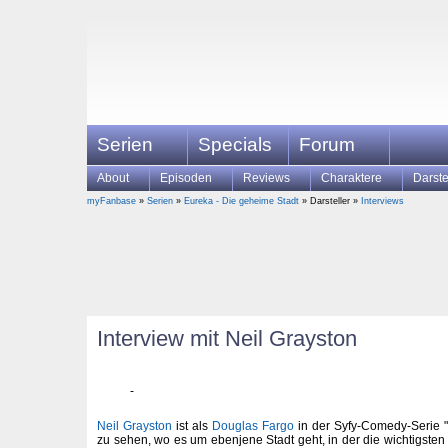
Serien
Specials
Forum
About
Episoden
Reviews
Charaktere
Darste
myFanbase
»
Serien
»
Eureka - Die geheime Stadt
» Darsteller »
Interviews
Interview mit Neil Grayston
Neil Grayston
ist als
Douglas Fargo
in der Syfy-Comedy-Serie "
zu sehen, wo es um ebenjene Stadt geht, in der die wichtigste