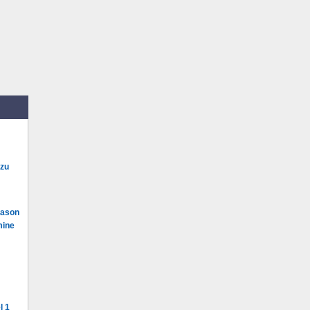
 zu
Mason
mine
l 1