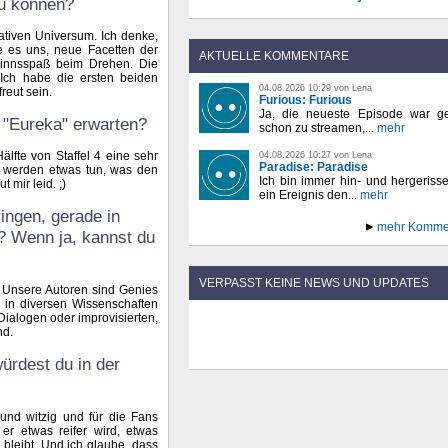
zu können?
nativen Universum. Ich denke,
e es uns, neue Facetten der
AKTUELLE KOMMENTARE
sinnsspaß beim Drehen. Die
. Ich habe die ersten beiden
04.08.2026 10:29 von Lena
reut sein.
Furious: Furious
Ja, die neueste Episode war ge
 "Eureka" erwarten?
schon zu streamen,...
mehr
lfte von Staffel 4 eine sehr
04.08.2026 10:27 von Lena
Paradise: Paradise
werden etwas tun, was den
Ich bin immer hin- und hergeriss
 mir leid. ;)
ein Ereignis den...
mehr
ringen, gerade in
mehr Komme
? Wenn ja, kannst du
VERPASST KEINE NEWS UND UPDATES
. Unsere Autoren sind Genies
e in diversen Wissenschaften
ialogen oder improvisierten,
nd.
ürdest du in der
 und witzig und für die Fans
er etwas reifer wird, etwas
bleibt. Und ich glaube, dass