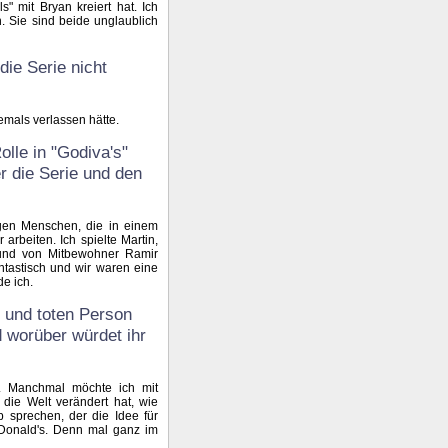
" mit Bryan kreiert hat. Ich
 Sie sind beide unglaublich
die Serie nicht
jemals verlassen hätte.
olle in "Godiva's"
r die Serie und den
gen Menschen, die in einem
rbeiten. Ich spielte Martin,
eund von Mitbewohner Ramir
tastisch und wir waren eine
de ich.
n und toten Person
 worüber würdet ihr
. Manchmal möchte ich mit
die Welt verändert hat, wie
 sprechen, der die Idee für
cDonald's. Denn mal ganz im