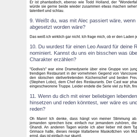
Er ist phantastisch, ebenso wie Todd Holland, der "Wonderfalls
würde sie gerne beide wieder zusammen etwas machen sehen.
talentiert und schlau.
9. Weißt du, was mit Alec passiert wäre, wenn 
abgesetzt worden wäre?
Das weiß ich wirklich gar nicht. Ich frage mich, ob er den Laden 
10. Du wurdest für einen Leo Award für deine R
nominiert. Kannst du uns ein bisschen was übe
Charakter erzählen?
"Godiva's" war eine Dramedyserie über eine Gruppe von jun
trendigen Restaurant in der vornehmen Gegend von Vancouver a
den stoischen stellvertretenden Küchenschef und besten Fr
(Stephen Lobo), dem Chef des Restaurants. Der Cast war phan
eingeschworene Truppe. Leider endete die Serie viel zu früh, fin
11. Wenn du dich mit einer beliebigen lebende
hinsetzen und reden könntest, wer wäre es und
reden?
Oh Mann! Ich denke, dass hängt von meiner Stimmung ab
jemanden sprechen bzw. einfach nur jemandem zuhören, die 
Ghandi. An anderen Tagen würde ich aber lieber mit dem Typ
Grimace hatte, dieses riesige lilafarbene Maskottchen von M
ernst, das ist einfach nur skurril.