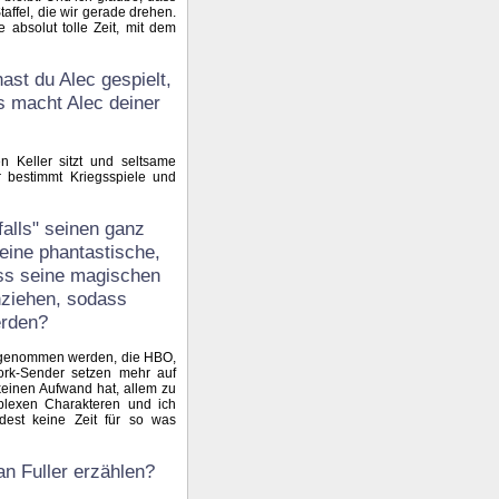
affel, die wir gerade drehen.
absolut tolle Zeit, mit dem
ast du Alec gespielt,
s macht Alec deiner
n Keller sitzt und seltsame
 bestimmt Kriegsspiele und
falls" seinen ganz
eine phantastische,
ass seine magischen
nziehen, sodass
erden?
fgenommen werden, die HBO,
rk-Sender setzen mehr auf
einen Aufwand hat, allem zu
mplexen Charakteren und ich
est keine Zeit für so was
an Fuller erzählen?