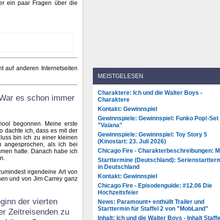
ler ein paar Fragen über die
 auf anderen Internetseiten
MEISTGELESEN
Charaktere: Ich und die Walter Boys -
 War es schon immer
Charaktere
Kontakt: Gewinnspiel
Gewinnspiele: Gewinnspiel: Funko Pop!-Set
hool begonnen. Meine erste
"Vaiana"
o dachte ich, dass es mit der
Gewinnspiele: Gewinnspiel: Toy Story 5
uss bin ich zu einer kleinen
(Kinostart: 23. Juli 2026)
angesprochen, als ich bei
Chicago Fire - Charakterbeschreibungen: 
men hatte. Danach habe ich
n.
Starttermine (Deutschland): Serienstartter
in Deutschland
zumindest irgendeine Art von
Kontakt: Gewinnspiel
essen und von Jim Carrey ganz
Chicago Fire - Episodenguide: #12.06 Die
Hochzeitsfeier
ginn der vierten
News: Paramount+ enthüllt Trailer und
Starttermin für Staffel 2 von "MobLand"
der Zeitreisenden zu
Inhalt: Ich und die Walter Boys - Inhalt Staffe