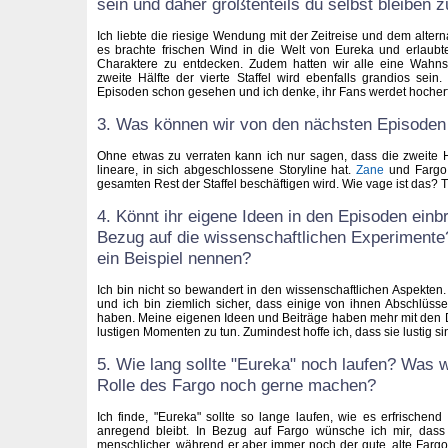
sein und daher größtenteils du selbst bleiben 
Ich liebte die riesige Wendung mit der Zeitreise und dem alter
es brachte frischen Wind in die Welt von Eureka und erlaubt
Charaktere zu entdecken. Zudem hatten wir alle eine Wahn
zweite Hälfte der vierte Staffel wird ebenfalls grandios sein
Episoden schon gesehen und ich denke, ihr Fans werdet hocherf
3. Was können wir von den nächsten Episoden
Ohne etwas zu verraten kann ich nur sagen, dass die zweite Hä
lineare, in sich abgeschlossene Storyline hat.
Zane
und Fargo 
gesamten Rest der Staffel beschäftigen wird. Wie vage ist das? Tut
4. Könnt ihr eigene Ideen in den Episoden einb
Bezug auf die wissenschaftlichen Experimente
ein Beispiel nennen?
Ich bin nicht so bewandert in den wissenschaftlichen Aspekten
und ich bin ziemlich sicher, dass einige von ihnen Abschlüss
haben. Meine eigenen Ideen und Beiträge haben mehr mit den D
lustigen Momenten zu tun. Zumindest hoffe ich, dass sie lustig si
5. Wie lang sollte "Eureka" noch laufen? Was w
Rolle des Fargo noch gerne machen?
Ich finde, "Eureka" sollte so lange laufen, wie es erfrischend
anregend bleibt. In Bezug auf Fargo wünsche ich mir, dass 
menschlicher, während er aber immer noch der gute, alte Fargo 