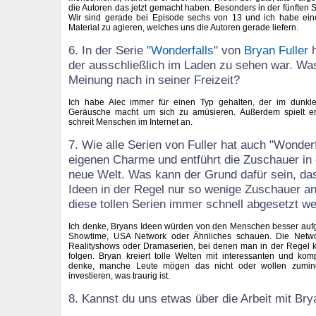
die Autoren das jetzt gemacht haben. Besonders in der fünften St
Wir sind gerade bei Episode sechs von 13 und ich habe eine 
Material zu agieren, welches uns die Autoren gerade liefern.
6. In der Serie "
Wonderfalls
" von
Bryan Fuller
h
der ausschließlich im Laden zu sehen war. Wa
Meinung nach in seiner Freizeit?
Ich habe Alec immer für einen Typ gehalten, der im dunkle
Geräusche macht um sich zu amüsieren. Außerdem spielt er
schreit Menschen im Internet an.
7. Wie alle Serien von Fuller hat auch "Wonder
eigenen Charme und entführt die Zuschauer in 
neue Welt. Was kann der Grund dafür sein, d
Ideen in der Regel nur so wenige Zuschauer a
diese tollen Serien immer schnell abgesetzt w
Ich denke, Bryans Ideen würden von den Menschen besser au
Showtime, USA Network oder Ähnliches schauen. Die Netwo
Realityshows oder Dramaserien, bei denen man in der Regel k
folgen. Bryan kreiert tolle Welten mit interessanten und ko
denke, manche Leute mögen das nicht oder wollen zumind
investieren, was traurig ist.
8. Kannst du uns etwas über die Arbeit mit Bry