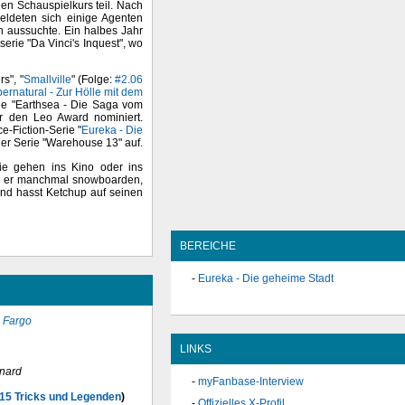
n Schauspielkurs teil. Nach
ldeten sich einige Agenten
n aussuchte. Ein halbes Jahr
iserie "Da Vinci's Inquest", wo
s", "
Smallville
" (Folge:
#2.06
ernatural - Zur Hölle mit dem
rie "Earthsea - Die Saga vom
ür den Leo Award nominiert.
e-Fiction-Serie "
Eureka - Die
 der Serie "Warehouse 13" auf.
Sie gehen ins Kino oder ins
ht er manchmal snowboarden,
und hasst Ketchup auf seinen
BEREICHE
Eureka - Die geheime Stadt
 Fargo
LINKS
nard
myFanbase-Interview
.15 Tricks und Legenden
)
Offizielles X-Profil