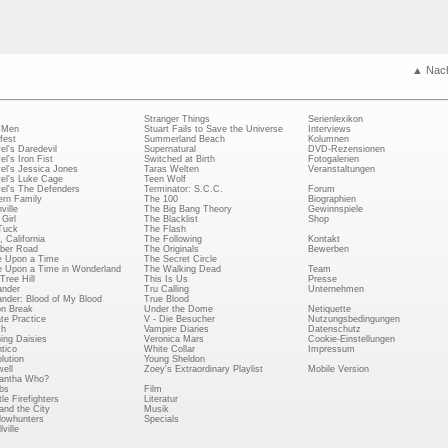
▲ Nac
Stranger Things
Serienlexikon
 Men
Stuart Fails to Save the Universe
Interviews
fest
Summerland Beach
Kolumnen
el's Daredevil
Supernatural
DVD-Rezensionen
el's Iron Fist
Switched at Birth
Fotogalerien
el's Jessica Jones
Taras Welten
Veranstaltungen
el's Luke Cage
Teen Wolf
el's The Defenders
Terminator: S.C.C.
Forum
rn Family
The 100
Biographien
ville
The Big Bang Theory
Gewinnspiele
Girl
The Blacklist
Shop
Tuck
The Flash
, California
The Following
Kontakt
ber Road
The Originals
Bewerben
 Upon a Time
The Secret Circle
 Upon a Time in Wonderland
The Walking Dead
Team
Tree Hill
This Is Us
Presse
ander
Tru Calling
Unternehmen
ander: Blood of My Blood
True Blood
on Break
Under the Dome
Netiquette
ate Practice
V - Die Besucher
Nutzungsbedingungen
ch
Vampire Diaries
Datenschutz
ing Daisies
Veronica Mars
Cookie-Einstellungen
tico
White Collar
Impressum
lution
Young Sheldon
ell
Zoey's Extraordinary Playlist
Mobile Version
antha Who?
bs
Film
le Firefighters
Literatur
and the City
Musik
owhunters
Specials
ville