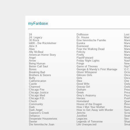
myFanbase
24
Dollhouse
Lost
24: Legacy
Dr. House
Mad
30 Rock
Eine himmlische Familie
Mani
4400 - Die Rückkehrer
Eureka
Marv
Akte X
Everwood
Marv
Alias
Fear the Walking Dead
Marv
Ally McBeal
Felicity
Marv
American Horror Story
Firefly
Marv
Angel
FlashForward
Mode
Arrow
Friday Night Lights
Nash
Being Human
Fringe
New 
Better Call Saul
Game of Thrones
Nip/
Bones
Georgie & Mandy's First Marriage
O.C.
Breaking Bad
Ghost Whisperer
Octo
Brothers & Sisters
Gilmore Girls
Once
Buffy
Girls
Once
Californication
Glee
One 
Castle
Good Wife
Outl
Charmed
Gossip Girl
Outl
Chicago Fire
Gotham
Pris
Chicago Justice
Greek
Priv
Chicago Med
Grey's Anatomy
Psy
Chicago P.D.
Heroes
Push
Chuck
Homeland
Quan
Community
House of the Dragon
Revo
Dark
How I Met Your Mother
Rosw
Dark Angel
How to Get Away with Murder
Sam
Dawson's Creek
Jericho
Scru
Defiance
Justified
Seatt
Desperate Housewives
Legacies
Sex 
Dexter
Legends of Tomorrow
Shad
Die himmlische Joan
Life Unexpected
Small