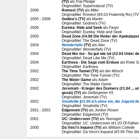
(TV)
als
Frat Pledge
Originaltitel: Supernatural (TV)
2006
Romeo! (TV)
als
Mike
Originaltitel: Romeo! (#3.03 Fraternity Ro) (TV
2005 - 2006
Godiva's (TV)
als
Martin
Originaltitel: Godiva's (TV)
2006
Eureka: Hide and Seek
als
Fargo
Originaltitel: Eureka: Hide and Seek
2005
Dead Zone (#4.08 Die Reiter der Apokalyps
Originaltitel: The Dead Zone (TV)
2004
Wonderfalls
(TV)
als
Alec
Originaltitel: Wonderfalls (TV)
2004
Dead like me - So gut wie tot (#2.04 Unter d
Originaltitel: Dead Like Me (TV)
2004
Earthsea - Die Saga vom Erdsee
als
Roke St
Originaltitel: Earthsea
2002
The Time Tunnel (TV)
als
der Mönch
Originaltitel: The Time Tunnel (TV)
2002
The Water Game
als
Adam
Originaltitel: The Water Game
2002
Jeremiah - Krieger des Donners (#1.04 ... u
gesät) (TV)
als
Gefangener #5
Originaltitel: Jeremiah (TV)
2002
Smallville
(
#2.06 Ich atme ein, die Jugend de
Originaltitel: Smallville (TV)
2001 - 2002
Edgemont (TV)
als
Jordon Rosen
Originaltitel: Edgemont (TV)
2001
UC: Undercover (TV)
als
Teenager
Originaltitel: UC: Undercover (#1.03 Of Fathe
2000
Da Vinci's Inquest (TV)
als
William Collette
Originaltitel: Da Vinci's Inquest (#3.06 This Shit