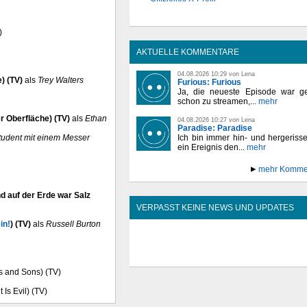
)
AKTUELLE KOMMENTARE
04.08.2026 10:29 von Lena
e) (TV)
als
Trey Walters
Furious: Furious
Ja, die neueste Episode war ge
schon zu streamen,...
mehr
er Oberfläche) (TV)
als
Ethan
04.08.2026 10:27 von Lena
Paradise: Paradise
udent mit einem Messer
Ich bin immer hin- und hergeriss
ein Ereignis den...
mehr
mehr Komme
nd auf der Erde war Salz
VERPASST KEINE NEWS UND UPDATES
in!
) (TV)
als
Russell Burton
rs and Sons) (TV)
 Is Evil) (TV)