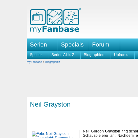
Serien
Specials
Forum
Spoiler
Serien A bis Z
Biographien
Upfronts
myFanbase
»
Biographien
Neil Grayston
Neil Gordon Grayston fing scho
Schauspielerei an. Nachdem er