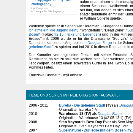
nahm er an einem sechsmonatige
einem Schauspielwettbewerb me
Neil Grayston
bei ihm, von denen er sich eine
© Dennys Ilic Photography
später debütierte er mit der Krim
er William Collette spielte.
Weiterhin spielte er in Serien wie "Jeremiah - Krieger des Donner
Ich atme ein, die Jugend dein!
), "Wonderfalls", "Dead Zone", "
Sup
Bösen
" (Folge:
#2.15 Tricks und Legenden
) und in der Minise
Erdsee" mit. 2006 wurde er für die Dramaserie "Godiva's" f
Danach bekam er das Angebot, den
Douglas Fargo
in der Scienc
geheime Stadt
" zu spielen und trat 2010 in dieser Rolle auch in
Der Kanadier verbringt seine Freizeit mit seiner Freundin. 
Restaurant, da sie zu faul zum kochen sind. Des weiteren ge
liebt Welpen, besitzt einen schwarzen Gürtel in Tae Kwon Do 
Pommes Frites.
Franziska Obenauff - myFanbase
FILME UND SERIEN MIT NEIL GRAYSTON (AUSWAHL)
2006 - 2011
Eureka - Die geheime Stadt
(TV)
als
Douglas
Originaltitel: Eureka (TV)
2010
Warehouse 13 (TV)
als
Douglas Fargo
Originaltitel: Warehouse 13 (#2.05 13.1) (TV)
2008
Stan Maynard's Best Day Ever
als
Stan May
Originaltitel: Stan Maynard's Best Day Ever
2007
Supernatural - Zur Hölle mit dem Bösen
(
#2