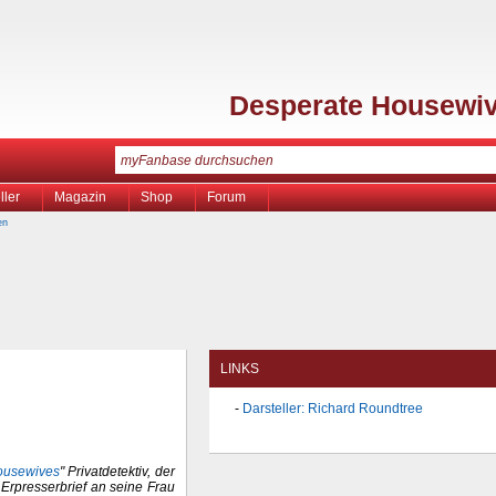
Desperate Housewi
ller
Magazin
Shop
Forum
en
LINKS
Darsteller: Richard Roundtree
ousewives
" Privatdetektiv, der
 Erpresserbrief an seine Frau