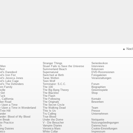
▲ Nac
Stranger Things
Serienlexikon
 Men
Stuart Fails to Save the Universe
Interviews
fest
Summerland Beach
Kolumnen
el's Daredevil
Supernatural
DVD-Rezensionen
el's Iron Fist
Switched at Birth
Fotogalerien
el's Jessica Jones
Taras Welten
Veranstaltungen
el's Luke Cage
Teen Wolf
el's The Defenders
Terminator: S.C.C.
Forum
rn Family
The 100
Biographien
ville
The Big Bang Theory
Gewinnspiele
Girl
The Blacklist
Shop
Tuck
The Flash
, California
The Following
Kontakt
ber Road
The Originals
Bewerben
 Upon a Time
The Secret Circle
 Upon a Time in Wonderland
The Walking Dead
Team
Tree Hill
This Is Us
Presse
ander
Tru Calling
Unternehmen
ander: Blood of My Blood
True Blood
on Break
Under the Dome
Netiquette
ate Practice
V - Die Besucher
Nutzungsbedingungen
ch
Vampire Diaries
Datenschutz
ing Daisies
Veronica Mars
Cookie-Einstellungen
tico
White Collar
Impressum