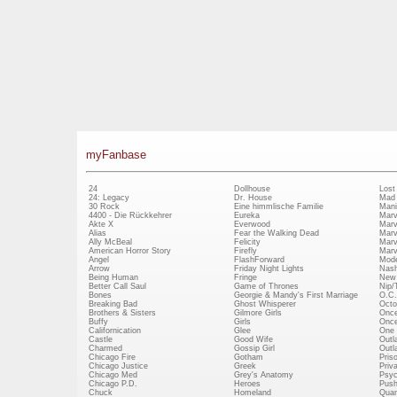
myFanbase
24
Dollhouse
Lost
24: Legacy
Dr. House
Mad
30 Rock
Eine himmlische Familie
Mani
4400 - Die Rückkehrer
Eureka
Marv
Akte X
Everwood
Marv
Alias
Fear the Walking Dead
Marv
Ally McBeal
Felicity
Marv
American Horror Story
Firefly
Marv
Angel
FlashForward
Mode
Arrow
Friday Night Lights
Nash
Being Human
Fringe
New 
Better Call Saul
Game of Thrones
Nip/
Bones
Georgie & Mandy's First Marriage
O.C.
Breaking Bad
Ghost Whisperer
Octo
Brothers & Sisters
Gilmore Girls
Once
Buffy
Girls
Once
Californication
Glee
One 
Castle
Good Wife
Outl
Charmed
Gossip Girl
Outl
Chicago Fire
Gotham
Pris
Chicago Justice
Greek
Priv
Chicago Med
Grey's Anatomy
Psy
Chicago P.D.
Heroes
Push
Chuck
Homeland
Quan