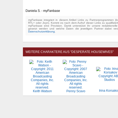
Daniela S. - myFanbase
myFanbase integriert in diesem Artikel Links zu Partnerprogrammen 
RTL+ oder Joyn). Kommt es nach dem Aufruf dieser Links zu qualifizier
myFanbase eine Provision. Damit unterstützt ihr unsere redaktionell
gesetzt werden und welche Daten die jeweiligen Partner dabei verar
Datenschutzerklärung
.
WEITERE CHARAKTERE AUS "DESPERATE HOUSEWIVES"
Irina Korsak
Keith Watson
Penny Scavo