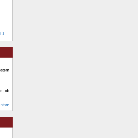
l 1
stern
en, ob
ntare