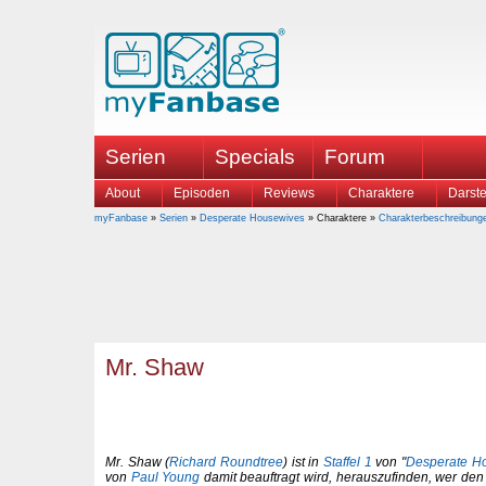
Serien
Specials
Forum
About
Episoden
Reviews
Charaktere
Darste
myFanbase
»
Serien
»
Desperate Housewives
» Charaktere »
Charakterbeschreibung
Mr. Shaw
Mr. Shaw (
Richard Roundtree
) ist in
Staffel 1
von "
Desperate H
von
Paul Young
damit beauftragt wird, herauszufinden, wer den