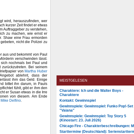
gt wird, herauszufinden, wer
h kurzer Zeit findet er etwas
m Auftraggeber zu verstehen,
ich zu machen, wie ernst er
Mr. Shaw eine Frau ermorden
gebeten, nicht die Polizei zu
r aus und bekommt von Paul
Mörderin verschwinden lässt.
r sich nochmals bei Paul und
t zurückzutreten. Bei seinem
Briefpapier von
Martha Huber
 Angebot ablehnt, dass der
erlässt ihm das Geld. Einige
MEISTGELESEN
d bittet ihn darum, in Pauls
lichtet fühlt, gibt er ihm den
Charaktere: Ich und die Walter Boys -
icht er Susan etwas in die Irre
Charaktere
ationen von diesem. Am Ende
Kontakt: Gewinnspiel
n
Mike Delfino
.
Gewinnspiele: Gewinnspiel: Funko Pop!-Set
"Vaiana"
Gewinnspiele: Gewinnspiel: Toy Story 5
(Kinostart: 23. Juli 2026)
Chicago Fire - Charakterbeschreibungen: 
Starttermine (Deutschland): Serienstartter