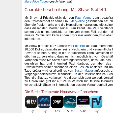
Mary-Alice Young
geschrieben hat.
Charakterbeschreibung: Mr. Shaw, Staffel 1
Mr. Shaw ist Privatdetektiv, der von
Paul Young
damit beauftra
den Erpresserbrief an seine Frau
Mary-Alice
geschrieben hat. Nac
über die Papiermarke und die Herstellung heraus und gibt seine
dass dieser den Mörder seiner Frau kennt. Um Paul verständl
seinen Job nimmt, berichtet er ihm von einem Fall, bei dem 
musste. Schließlich kann er den Erpresser ausfinden, wird aber 
informieren.
Mr. Shaw gibt sich kurz danach vor
Edie Britt
als Bauunternehme
10.000 Dollar, damit dieser seine Nachbarin und vermeintliche 
Bevor er seinen Auftrag in die Tat umsetzen kann, versichert e
gibt ihm zu verstehen, dass es nicht möglich ist, vom Geschäf
Vorhaben muss Mr. Shaw allerdings feststellen, dass Edie das 
gestohlen hat und informiert Paul darüber, der aber das
Privatdetektiv seiner Nachbarin einen Besuch abstattet und üb
Tage später wird er allerdings von
Susan Mayer
aufgesucht un
Vergangenheit herumzuschnüffeln. Da der Detektiv sich Paul verpf
Tipp, die Stadt zu verlassen. Als dieser sich aber weigert, verspr
zu führen und gibt ihr auf Pauls Wunsch hin falsche Inform
verschafft Mr. Shaw ihr Informationen aus der Vergangenheit vo
Die Serie "Desperate Housewives" ansehen: