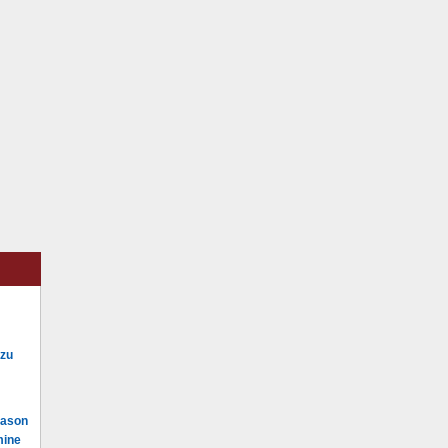
 zu
Mason
mine