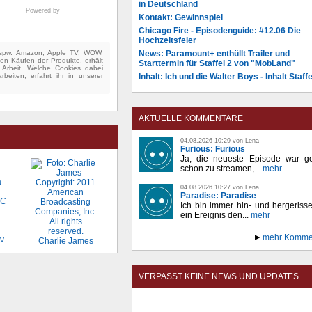
in Deutschland
Powered by
Kontakt: Gewinnspiel
Chicago Fire - Episodenguide: #12.06 Die
Hochzeitsfeier
News: Paramount+ enthüllt Trailer und
(bspw. Amazon, Apple TV, WOW,
ten Käufen der Produkte, erhält
Starttermin für Staffel 2 von "MobLand"
e Arbeit. Welche Cookies dabei
Inhalt: Ich und die Walter Boys - Inhalt Staffe
beiten, erfahrt ihr in unserer
AKTUELLE KOMMENTARE
04.08.2026 10:29 von Lena
Furious: Furious
Ja, die neueste Episode war ge
schon zu streamen,...
mehr
04.08.2026 10:27 von Lena
Paradise: Paradise
Ich bin immer hin- und hergeriss
ein Ereignis den...
mehr
mehr Komme
ov
Charlie James
VERPASST KEINE NEWS UND UPDATES