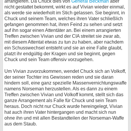
arrangieren. Da Chuck dies von
General Beckman
aber
nicht gestattet bekommt, wirkt es auf Vivian wieder einmal,
als werde sie wiederholt im Stich gelassen. Sie beginnt, in
Chuck und seinem Team, welches ihren Vater schließlich
gefangen genommen hat, ihren Feind zu sehen und setzt
auf ihn sogar einen Attentäter an. Bei einem arrangierten
Treffen zwischen Vivian und der CIA streitet sie zwar ab,
mit diesem Attentat etwas zu tun zu haben, aber nachdem
ein Schusswechsel entsteht und sie an eine Falle glaubt,
platzt ihr endgültig der Kragen und sie beginnt, gegen
Chuck und sein Team offensiv vorzugehen.
Um Vivian zuvorzukommen, wendet Chuck sich an Volkoff,
der seiner Tochter ins Gewissen reden und sie daran
hindern soll, eine ganz spezielle Massenvernichtungswaffe
namens Norseman herzustellen. Als es dann zu einem
Treffen zwischen Vivian und Volkoff kommt, stellt sich das
ganze Arrangement als Falle für Chuck und sein Team
heraus. Doch nicht nur Chuck wurde hereingelegt, Vivian
hat auch ihren Vater hintergangen und macht sich nun
ohne ihn und mit allen Bestandteilen der Norseman-Waffe
aus dem Staub.