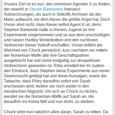
Vivians Ziel ist es nun, den ominösen Agenten X zu finden,
der sowohl in
Steven Bartowskis
Intersect-
Aufzeichnungen, als auch in Volkoffs Archiven als der
Mann auftaucht, vor dem Alexei die größte Angst hat. Doch
Vivian ahnt nicht, dass Alexei selbst Agent X ist, denn
Stephen Bartowski hatte in Alexeis Jugend an ihm
Experimente vorgenommen und so aus dem unschuldigen
und naiven Hartley Winterbottom erst den ruchlosen
Verbrecher Alexei Volkoff erschaffen. Vivian erfährt die
Wahrheit von Chuck persönlich, kurz nachdem sie mittels
der Norseman-Waffe alle ihre Geschäftspartner
ausgelöscht hat und somit endgültig zur skrupellosen
Verbrecherin geworden ist. Riley ermittelt bei ihr zudem
den Eindruck, dass Stephen diese Experimente aus reiner
Gewinnsucht getätigt hat und diese Aussagen, sowie die
Tatsache, dass Riley daraufhin sofort von Sarah
erschossen wird, treiben sie noch weiter in den
moralischen Abgrund. Um sich an Chuck zu rächen,
wendet sie die Norseman-Waffe auf Sarah an, die
daraufhin ins Koma fällt und nun droht, zu sterben.
Chuck setzt nun natürlich alles daran, Sarah zu retten. Da