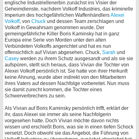
englische Industriellenerbin zunächst ins Visier der
bei X
Geheimdienste, nachdem Volkoff Industries, das kriminelle
Imperium des hochgefährlichen Waffenhändlers
Alexei
Volkoff
, von
Chuck
und dessen Team zerschlagen und
bei Facebook
Volkoff in Gewahrsam genommen wurde. Der
gemeingefährliche Killer Boris Kaminsky hat in ganz
Europa eine Serie von Morden unter den alten
Kontakt
Verbündeten Volkoffs angerichtet und hat es nun
offensichtlich auf Vivian abgesehen. Chuck,
Sarah
und
Nutzungsbedingungen
Casey
werden zu ihrem Schutz ausgesandt und als sie sie
aufspüren, stellt sich heraus, dass Vivian die Tochter von
Datenschutz
Alexei Volkoff persönlich ist. Sie hatte von ihrer Herkunft
keine Ahnung, wurde aber indirekt von den Mitarbeitern
Cookie-Einstellungen
ihres Vaters auf dessen Nachfolge vorbereitet. Nun muss
sie damit zurecht kommen, die Tochter eines
Impressum
Schwerverbrechers zu sein.
Desktop-Ansicht
Als Vivian auf Boris Kaminsky persönlich trifft, erklärt der
myFanbase
ihr, dass Alexei sie immer als seine Nachfolgerin
vorgesehen hatte. Doch Vivian möchte davon nichts
wissen und erschießt Boris, was sie in einen tiefen Schock
versetzt. Doch obwohl sie das Angebot, die Führung von