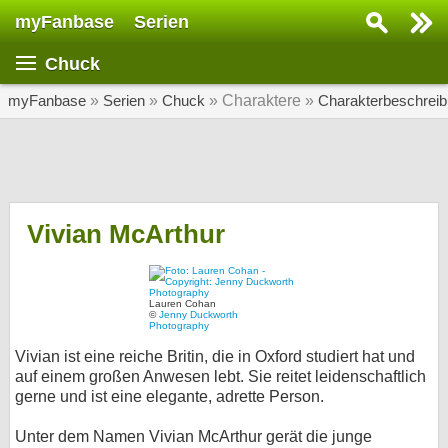
myFanbase
Serien
Serie suchen...
Chuck
Home
SERIEN
myFanbase
»
Serien
»
Chuck
» Charaktere »
Charakterbeschrei
Serien
Kolumnen
Interviews
Vivian McArthur
Veranstaltungen
KULTUR
Lauren Cohan
©
Jenny Duckworth
Specials
Photography
Vivian ist eine reiche Britin, die in Oxford studiert hat und
SERVICE
auf einem großen Anwesen lebt. Sie reitet leidenschaftlich
Gewinnspiele
gerne und ist eine elegante, adrette Person.
Forum
Unter dem Namen Vivian McArthur gerät die junge