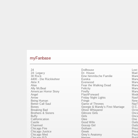
myFanbase
24
Dollhouse
Lost
24: Legacy
Dr. House
Mad
30 Rock
Eine himmlische Familie
Mani
4400 - Die Rückkehrer
Eureka
Marv
Akte X
Everwood
Marv
Alias
Fear the Walking Dead
Marv
Ally McBeal
Felicity
Marv
American Horror Story
Firefly
Marv
Angel
FlashForward
Mode
Arrow
Friday Night Lights
Nash
Being Human
Fringe
New 
Better Call Saul
Game of Thrones
Nip/
Bones
Georgie & Mandy's First Marriage
O.C.
Breaking Bad
Ghost Whisperer
Octo
Brothers & Sisters
Gilmore Girls
Once
Buffy
Girls
Once
Californication
Glee
One 
Castle
Good Wife
Outl
Charmed
Gossip Girl
Outl
Chicago Fire
Gotham
Pris
Chicago Justice
Greek
Priv
Chicago Med
Grey's Anatomy
Psy
Chicago P.D.
Heroes
Push