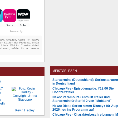
Powered by
(bspw. Amazon, Apple TV, WOW,
ten Käufen der Produkte, erhält
e Arbeit. Welche Cookies dabei
beiten, erfahrt ihr in unserer
MEISTGELESEN
Starttermine (Deutschland): Serienstartter
in Deutschland
Chicago Fire - Episodenguide: #12.06 Die
Hochzeitsfeier
News: Paramount+ enthüllt Trailer und
Starttermin für Staffel 2 von "MobLand"
News: Diese Serien nimmt Disney+ für Aug
2026 neu ins Programm auf
Kevin Hadley
Chicago Fire - Charakterbeschreibungen: 