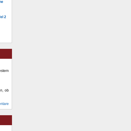
he
el 2
stern
en, ob
ntare