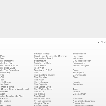
▲ Nac
Stranger Things
Serienlexikon
 Men
Stuart Fails to Save the Universe
Interviews
fest
Summerland Beach
Kolumnen
el's Daredevil
Supernatural
DVD-Rezensionen
el's Iron Fist
Switched at Birth
Fotogalerien
el's Jessica Jones
Taras Welten
Veranstaltungen
el's Luke Cage
Teen Wolf
el's The Defenders
Terminator: S.C.C.
Forum
rn Family
The 100
Biographien
ville
The Big Bang Theory
Gewinnspiele
Girl
The Blacklist
Shop
Tuck
The Flash
, California
The Following
Kontakt
ber Road
The Originals
Bewerben
 Upon a Time
The Secret Circle
 Upon a Time in Wonderland
The Walking Dead
Team
Tree Hill
This Is Us
Presse
ander
Tru Calling
Unternehmen
ander: Blood of My Blood
True Blood
on Break
Under the Dome
Netiquette
ate Practice
V - Die Besucher
Nutzungsbedingungen
ch
Vampire Diaries
Datenschutz
ing Daisies
Veronica Mars
Cookie-Einstellungen