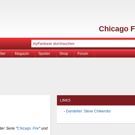
Chicago F
ller
Magazin
Spoiler
Shop
Forum
LINKS
Darsteller: Steve Chikerotis
der Serie "
Chicago Fire
" und