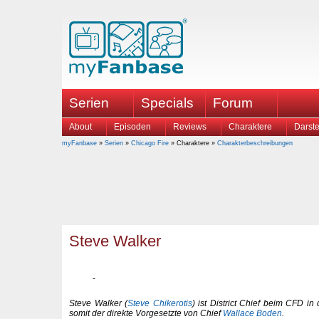
Serien
Specials
Forum
About
Episoden
Reviews
Charaktere
Darste
myFanbase
»
Serien
»
Chicago Fire
» Charaktere »
Charakterbeschreibungen
Steve Walker
Steve Walker (
Steve Chikerotis
) ist District Chief beim CFD in 
somit der direkte Vorgesetzte von Chief
Wallace Boden
.