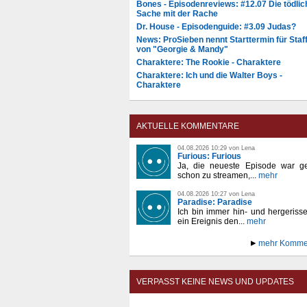
Bones - Episodenreviews: #12.07 Die tödlic
Sache mit der Rache
Dr. House - Episodenguide: #3.09 Judas?
News: ProSieben nennt Starttermin für Staff
von "Georgie & Mandy"
Charaktere: The Rookie - Charaktere
Charaktere: Ich und die Walter Boys -
Charaktere
AKTUELLE KOMMENTARE
04.08.2026 10:29 von Lena
Furious: Furious
Ja, die neueste Episode war ge
schon zu streamen,...
mehr
04.08.2026 10:27 von Lena
Paradise: Paradise
Ich bin immer hin- und hergeriss
ein Ereignis den...
mehr
mehr Komme
VERPASST KEINE NEWS UND UPDATES