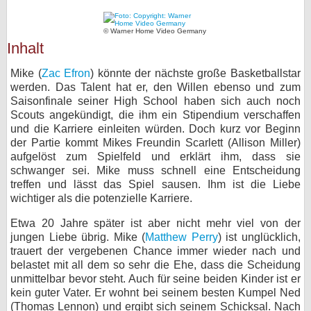
bei X
© Warner Home Video Germany
Inhalt
bei Facebook
Mike (
Zac Efron
) könnte der nächste große Basketballstar
werden. Das Talent hat er, den Willen ebenso und zum
Kontakt
Saisonfinale seiner High School haben sich auch noch
Scouts angekündigt, die ihm ein Stipendium verschaffen
Nutzungsbedingungen
und die Karriere einleiten würden. Doch kurz vor Beginn
der Partie kommt Mikes Freundin Scarlett (Allison Miller)
Datenschutz
aufgelöst zum Spielfeld und erklärt ihm, dass sie
schwanger sei. Mike muss schnell eine Entscheidung
Cookie-Einstellungen
treffen und lässt das Spiel sausen. Ihm ist die Liebe
wichtiger als die potenzielle Karriere.
Impressum
Etwa 20 Jahre später ist aber nicht mehr viel von der
jungen Liebe übrig. Mike (
Matthew Perry
) ist unglücklich,
Desktop-Ansicht
trauert der vergebenen Chance immer wieder nach und
myFanbase
belastet mit all dem so sehr die Ehe, dass die Scheidung
unmittelbar bevor steht. Auch für seine beiden Kinder ist er
kein guter Vater. Er wohnt bei seinem besten Kumpel Ned
(Thomas Lennon) und ergibt sich seinem Schicksal. Nach