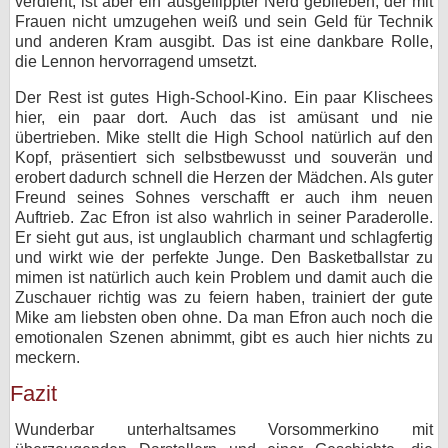
verdient, ist aber ein ausgeflippter Nerd geblieben, der mit
Frauen nicht umzugehen weiß und sein Geld für Technik
und anderen Kram ausgibt. Das ist eine dankbare Rolle,
die Lennon hervorragend umsetzt.
Der Rest ist gutes High-School-Kino. Ein paar Klischees
hier, ein paar dort. Auch das ist amüsant und nie
übertrieben. Mike stellt die High School natürlich auf den
Kopf, präsentiert sich selbstbewusst und souverän und
erobert dadurch schnell die Herzen der Mädchen. Als guter
Freund seines Sohnes verschafft er auch ihm neuen
Auftrieb. Zac Efron ist also wahrlich in seiner Paraderolle.
Er sieht gut aus, ist unglaublich charmant und schlagfertig
und wirkt wie der perfekte Junge. Den Basketballstar zu
mimen ist natürlich auch kein Problem und damit auch die
Zuschauer richtig was zu feiern haben, trainiert der gute
Mike am liebsten oben ohne. Da man Efron auch noch die
emotionalen Szenen abnimmt, gibt es auch hier nichts zu
meckern.
Fazit
Wunderbar unterhaltsames Vorsommerkino mit