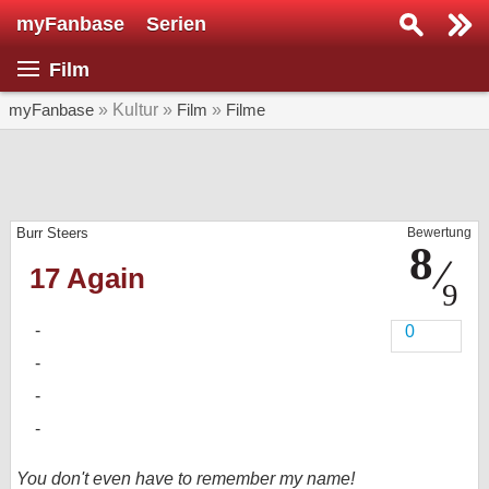
myFanbase
Serien
Serie suchen...
Film
Home
SERIEN
myFanbase
» Kultur »
Film
»
Filme
Serien
Kolumnen
Burr Steers
Bewertung
Interviews
17 Again
Veranstaltungen
KULTUR
0
Specials
SERVICE
Gewinnspiele
Forum
You don't even have to remember my name!