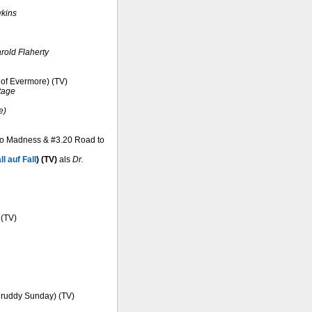
kins
rold Flaherty
e of Evermore) (TV)
tage
e)
 to Madness & #3.20 Road to
l auf Fall
) (TV)
als
Dr.
 (TV)
Cruddy Sunday) (TV)