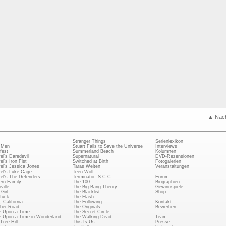
▲ Nac
Stranger Things
Serienlexikon
 Men
Stuart Fails to Save the Universe
Interviews
fest
Summerland Beach
Kolumnen
el's Daredevil
Supernatural
DVD-Rezensionen
el's Iron Fist
Switched at Birth
Fotogalerien
el's Jessica Jones
Taras Welten
Veranstaltungen
el's Luke Cage
Teen Wolf
el's The Defenders
Terminator: S.C.C.
Forum
rn Family
The 100
Biographien
ville
The Big Bang Theory
Gewinnspiele
Girl
The Blacklist
Shop
Tuck
The Flash
, California
The Following
Kontakt
ber Road
The Originals
Bewerben
 Upon a Time
The Secret Circle
 Upon a Time in Wonderland
The Walking Dead
Team
Tree Hill
This Is Us
Presse