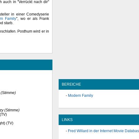
 auch in "Verrückt nach dir"
steller in einer Comedyserie
rn Family
", wo er als Frank
od starb.
geschlafen. Posthum wird er in
BEREICHE
 (Stimme)
Modern Family
zy (Stimme)
 (TV)
LINKS
ht) (TV)
Fred Willard in der Internet Movie Databa