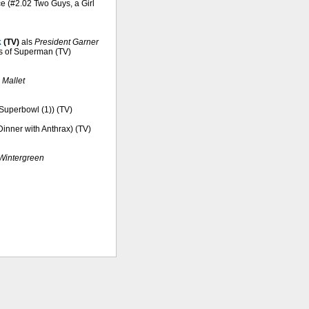
ce (#2.02 Two Guys, a Girl
k
(TV)
als
President Garner
es of Superman (TV)
 Mallet
 Superbowl (1)) (TV)
Dinner with Anthrax) (TV)
Wintergreen