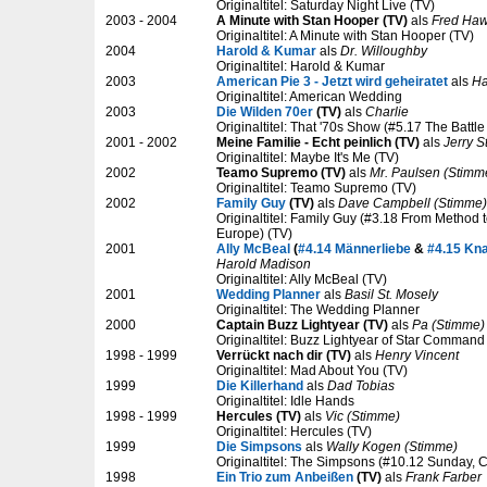
Originaltitel: Saturday Night Live (TV)
2003 - 2004
A Minute with Stan Hooper (TV)
als
Fred Haw
Originaltitel: A Minute with Stan Hooper (TV)
2004
Harold & Kumar
als
Dr. Willoughby
Originaltitel: Harold & Kumar
2003
American Pie 3 - Jetzt wird geheiratet
als
Ha
Originaltitel: American Wedding
2003
Die Wilden 70er
(TV)
als
Charlie
Originaltitel: That '70s Show (#5.17 The Battl
2001 - 2002
Meine Familie - Echt peinlich (TV)
als
Jerry S
Originaltitel: Maybe It's Me (TV)
2002
Teamo Supremo (TV)
als
Mr. Paulsen (Stimm
Originaltitel: Teamo Supremo (TV)
2002
Family Guy
(TV)
als
Dave Campbell (Stimme)
Originaltitel: Family Guy (#3.18 From Method
Europe) (TV)
2001
Ally McBeal
(
#4.14 Männerliebe
&
#4.15 Knal
Harold Madison
Originaltitel: Ally McBeal (TV)
2001
Wedding Planner
als
Basil St. Mosely
Originaltitel: The Wedding Planner
2000
Captain Buzz Lightyear (TV)
als
Pa (Stimme)
Originaltitel: Buzz Lightyear of Star Command
1998 - 1999
Verrückt nach dir (TV)
als
Henry Vincent
Originaltitel: Mad About You (TV)
1999
Die Killerhand
als
Dad Tobias
Originaltitel: Idle Hands
1998 - 1999
Hercules (TV)
als
Vic (Stimme)
Originaltitel: Hercules (TV)
1999
Die Simpsons
als
Wally Kogen (Stimme)
Originaltitel: The Simpsons (#10.12 Sunday, 
1998
Ein Trio zum Anbeißen
(TV)
als
Frank Farber