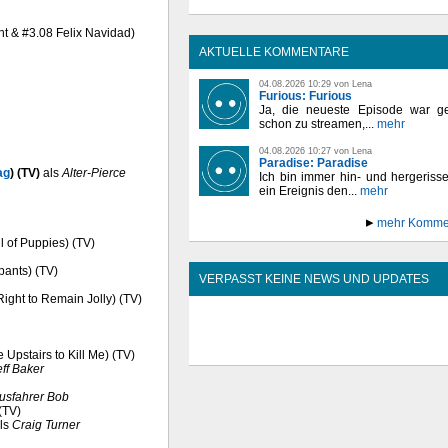
ht & #3.08 Felix Navidad)
AKTUELLE KOMMENTARE
04.08.2026 10:29 von Lena
Furious: Furious
Ja, die neueste Episode war ge
schon zu streamen,...
mehr
04.08.2026 10:27 von Lena
Paradise: Paradise
ag
) (TV)
als
Alter-Pierce
Ich bin immer hin- und hergeriss
ein Ereignis den...
mehr
mehr Komme
ll of Puppies) (TV)
pants) (TV)
VERPASST KEINE NEWS UND UPDATES
Right to Remain Jolly) (TV)
 Upstairs to Kill Me) (TV)
eff Baker
usfahrer Bob
(TV)
ls
Craig Turner