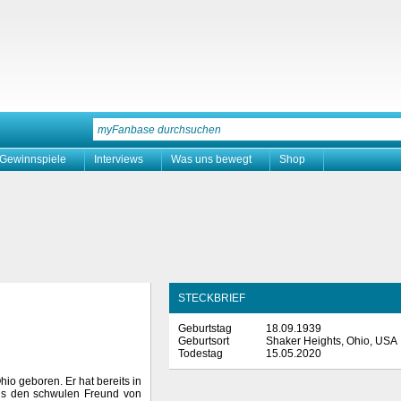
Gewinnspiele
Interviews
Was uns bewegt
Shop
STECKBRIEF
Geburtstag
18.09.1939
Geburtsort
Shaker Heights, Ohio, USA
Todestag
15.05.2020
io geboren. Er hat bereits in
 als den schwulen Freund von