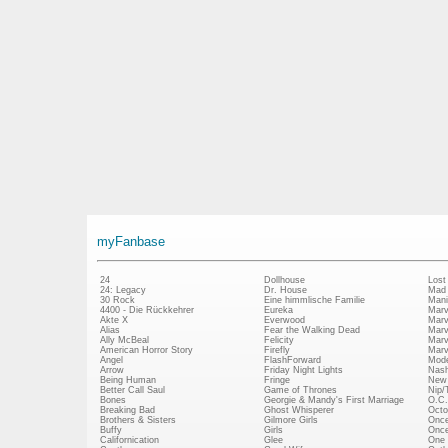
myFanbase
24
Dollhouse
Lost
24: Legacy
Dr. House
Mad
30 Rock
Eine himmlische Familie
Mani
4400 - Die Rückkehrer
Eureka
Marv
Akte X
Everwood
Marv
Alias
Fear the Walking Dead
Marv
Ally McBeal
Felicity
Marv
American Horror Story
Firefly
Marv
Angel
FlashForward
Mode
Arrow
Friday Night Lights
Nash
Being Human
Fringe
New 
Better Call Saul
Game of Thrones
Nip/
Bones
Georgie & Mandy's First Marriage
O.C.
Breaking Bad
Ghost Whisperer
Octo
Brothers & Sisters
Gilmore Girls
Once
Buffy
Girls
Once
Californication
Glee
One 