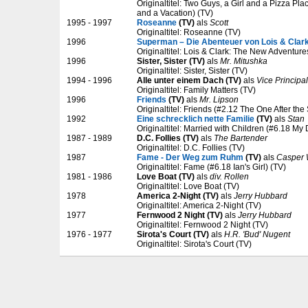
Originaltitel: Two Guys, a Girl and a Pizza Pla
and a Vacation) (TV)
1995 - 1997
Roseanne
(TV)
als
Scott
Originaltitel: Roseanne (TV)
1996
Superman – Die Abenteuer von Lois & Clar
Originaltitel: Lois & Clark: The New Adventur
1996
Sister, Sister (TV)
als
Mr. Mitushka
Originaltitel: Sister, Sister (TV)
1994 - 1996
Alle unter einem Dach (TV)
als
Vice Principal
Originaltitel: Family Matters (TV)
1996
Friends
(TV)
als
Mr. Lipson
Originaltitel: Friends (#2.12 The One After the
1992
Eine schrecklich nette Familie
(TV)
als
Stan
Originaltitel: Married with Children (#6.18 My 
1987 - 1989
D.C. Follies (TV)
als
The Bartender
Originaltitel: D.C. Follies (TV)
1987
Fame - Der Weg zum Ruhm
(TV)
als
Casper 
Originaltitel: Fame (#6.18 Ian's Girl) (TV)
1981 - 1986
Love Boat (TV)
als
div. Rollen
Originaltitel: Love Boat (TV)
1978
America 2-Night (TV)
als
Jerry Hubbard
Originaltitel: America 2-Night (TV)
1977
Fernwood 2 Night (TV)
als
Jerry Hubbard
Originaltitel: Fernwood 2 Night (TV)
1976 - 1977
Sirota's Court (TV)
als
H.R. 'Bud' Nugent
Originaltitel: Sirota's Court (TV)