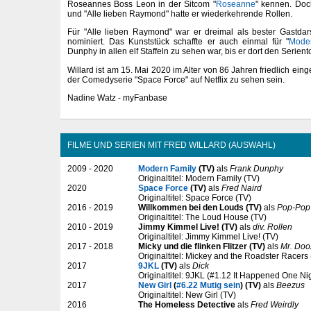
Roseannes Boss Leon in der Sitcom "
Roseanne
" kennen. Doch
und "Alle lieben Raymond" hatte er wiederkehrende Rollen.
Für "Alle lieben Raymond" war er dreimal als bester Gastdar
nominiert. Das Kunststück schaffte er auch einmal für "
Mode
Dunphy in allen elf Staffeln zu sehen war, bis er dort den Serient
Willard ist am 15. Mai 2020 im Alter von 86 Jahren friedlich ein
der Comedyserie "Space Force" auf Netflix zu sehen sein.
Nadine Watz - myFanbase
FILME UND SERIEN MIT FRED WILLARD (AUSWAHL)
2009 - 2020
Modern Family
(TV)
als
Frank Dunphy
Originaltitel: Modern Family (TV)
2020
Space Force
(TV)
als
Fred Naird
Originaltitel: Space Force (TV)
2016 - 2019
Willkommen bei den Louds (TV)
als
Pop-Pop
Originaltitel: The Loud House (TV)
2010 - 2019
Jimmy Kimmel Live! (TV)
als
div. Rollen
Originaltitel: Jimmy Kimmel Live! (TV)
2017 - 2018
Micky und die flinken Flitzer (TV)
als
Mr. Doo
Originaltitel: Mickey and the Roadster Racers
2017
9JKL
(TV)
als
Dick
Originaltitel: 9JKL (#1.12 It Happened One Nig
2017
New Girl
(
#6.22 Mutig sein
) (TV)
als
Beezus
Originaltitel: New Girl (TV)
2016
The Homeless Detective
als
Fred Weirdly