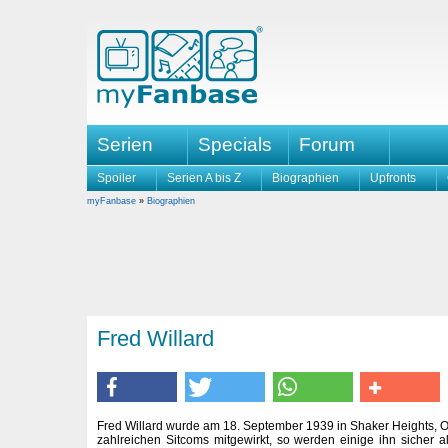
Serien
Specials
Forum
Spoiler
Serien A bis Z
Biographien
Upfronts
myFanbase
»
Biographien
Fred Willard
Fred Willard wurde am 18. September 1939 in Shaker Heights, Oh
zahlreichen Sitcoms mitgewirkt, so werden einige ihn sicher