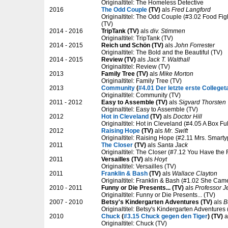
Originaltitel: The Homeless Detective
2016
The Odd Couple
(TV)
als
Fred Langford
Originaltitel: The Odd Couple (#3.02 Food Fig
(TV)
2014 - 2016
TripTank (TV)
als
div. Stimmen
Originaltitel: TripTank (TV)
2014 - 2015
Reich und Schön (TV)
als
John Forrester
Originaltitel: The Bold and the Beautiful (TV)
2014 - 2015
Review (TV)
als
Jack T. Walthall
Originaltitel: Review (TV)
2013
Family Tree (TV)
als
Mike Morton
Originaltitel: Family Tree (TV)
2013
Community
(
#4.01 Der letzte erste Colleget
Originaltitel: Community (TV)
2011 - 2012
Easy to Assemble (TV)
als
Sigvard Thorsten
Originaltitel: Easy to Assemble (TV)
2012
Hot in Cleveland
(TV)
als
Doctor Hill
Originaltitel: Hot in Cleveland (#4.05 A Box Fu
2012
Raising Hope
(TV)
als
Mr. Swift
Originaltitel: Raising Hope (#2.11 Mrs. Smarty
2011
The Closer
(TV)
als
Santa Jack
Originaltitel: The Closer (#7.12 You Have the 
2011
Versailles (TV)
als
Hoyt
Originaltitel: Versailles (TV)
2011
Franklin & Bash
(TV)
als
Wallace Clayton
Originaltitel: Franklin & Bash (#1.02 She Came
2010 - 2011
Funny or Die Presents... (TV)
als
Professor J
Originaltitel: Funny or Die Presents... (TV)
2007 - 2010
Betsy's Kindergarten Adventures (TV)
als
B
Originaltitel: Betsy's Kindergarten Adventures 
2010
Chuck
(
#3.15 Chuck gegen den Tiger
) (TV)
a
Originaltitel: Chuck (TV)