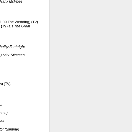
Hank McPhee
#1.09 The Wedding) (TV)
) (TV)
als
The Great
helby Forthright
) / div. Stimmen
s) (TV)
or
imme)
all
ator (Stimme)