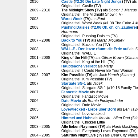
2010
Castle
(
#2.20 Die Late Night Jungs
) (TV)
als
Originaltitel: Castle (TV)
2009 - 2010
The Midnight Show (TV)
als
Doctor J. Marcus
Originaltitel: The Midnight Show (TV)
2008
Worst Week
(TV)
als
Paul
Originaltitel: Worst Week (#1.08 The Cake & 
2008
Pushing Daisies
(
#2.06 Oh, oh, oh, Zauberei
Herrmann
Originaltitel: Pushing Daisies (TV)
2007 - 2008
Back to You
(TV)
als
Marsh McGinley
Originaltitel: Back to You (TV)
2008
WALL•E - Der letzte räumt die Erde auf
als
S
Originaltitel: WALL·E
2001 - 2008
King of the Hill (TV)
als
Officer Brown (Stimme
Originaltitel: King of the Hill (TV)
2007
Hauptsache verliebt
als
Marty
Originaltitel: I Could Never Be Your Woman
2003 - 2007
Kim Possible (TV)
als
Jack Hench (Stimme)
Originaltitel: Kim Possible (TV)
2007
Stargate SG-1
als
Jacek
Originaltitel: Stargate SG-1 (#10.18 Family Tie
2007
Fantastic Movie
als
Aslo
Originaltitel: Fantastic Movie
2006
Date Movie
als
Bernie Funkyerdoder
Originaltitel: Date Movie
2005
Lovewrecked - Liebe über Bord
als
Ben Tayl
Originaltitel: Lovewrecked
2005
Himmel und Huhn
als
Melvin - Alien Dad (St
Originaltitel: Chicken Little
2003 - 2005
Alle lieben Raymond (TV)
als
Hank MacDoug
Originaltitel: Everybody Loves Raymond (TV)
2004 - 2005
Saturday Night Live (TV)
als
'Bear City' Narr