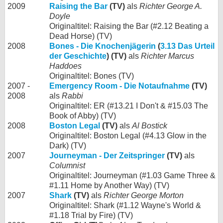
2009
Raising the Bar
(TV)
als
Richter George A.
Doyle
Originaltitel: Raising the Bar (#2.12 Beating a
Dead Horse) (TV)
2008
Bones - Die Knochenjägerin
(
3.13 Das Urteil
der Geschichte
) (TV)
als
Richter Marcus
Haddoes
Originaltitel: Bones (TV)
2007 -
Emergency Room - Die Notaufnahme
(TV)
2008
als
Rabbi
Originaltitel: ER (#13.21 I Don't & #15.03 The
Book of Abby) (TV)
2008
Boston Legal
(TV)
als
Al Bostick
Originaltitel: Boston Legal (#4.13 Glow in the
Dark) (TV)
2007
Journeyman - Der Zeitspringer
(TV)
als
Columnist
Originaltitel: Journeyman (#1.03 Game Three &
#1.11 Home by Another Way) (TV)
2007
Shark
(TV)
als
Richter George Morton
Originaltitel: Shark (#1.12 Wayne's World &
#1.18 Trial by Fire) (TV)