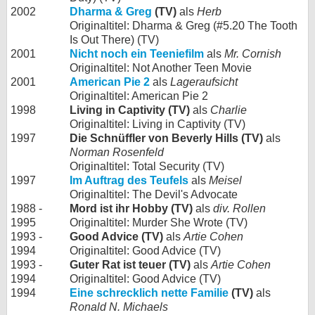
2002
Dharma & Greg
(TV)
als
Herb
Originaltitel: Dharma & Greg (#5.20 The Tooth
Is Out There) (TV)
2001
Nicht noch ein Teeniefilm
als
Mr. Cornish
Originaltitel: Not Another Teen Movie
2001
American Pie 2
als
Lageraufsicht
Originaltitel: American Pie 2
1998
Living in Captivity (TV)
als
Charlie
Originaltitel: Living in Captivity (TV)
1997
Die Schnüffler von Beverly Hills (TV)
als
Norman Rosenfeld
Originaltitel: Total Security (TV)
1997
Im Auftrag des Teufels
als
Meisel
Originaltitel: The Devil's Advocate
1988 -
Mord ist ihr Hobby (TV)
als
div. Rollen
1995
Originaltitel: Murder She Wrote (TV)
1993 -
Good Advice (TV)
als
Artie Cohen
1994
Originaltitel: Good Advice (TV)
1993 -
Guter Rat ist teuer (TV)
als
Artie Cohen
1994
Originaltitel: Good Advice (TV)
1994
Eine schrecklich nette Familie
(TV)
als
Ronald N. Michaels