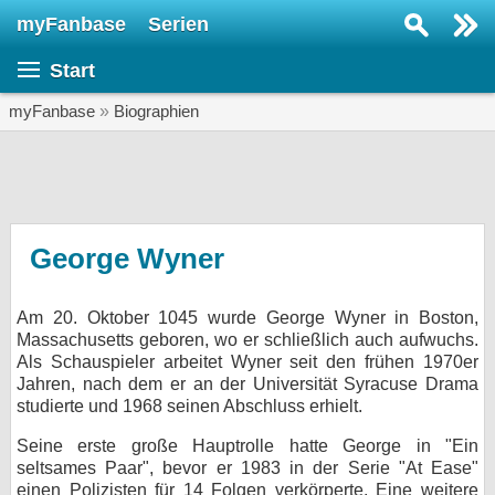
myFanbase
Serien
Serie suchen...
Start
Home
SERIEN
myFanbase
»
Biographien
Serien
Kolumnen
Interviews
George Wyner
Veranstaltungen
Am 20. Oktober 1045 wurde George Wyner in Boston,
KULTUR
Massachusetts geboren, wo er schließlich auch aufwuchs.
Specials
Als Schauspieler arbeitet Wyner seit den frühen 1970er
Jahren, nach dem er an der Universität Syracuse Drama
SERVICE
studierte und 1968 seinen Abschluss erhielt.
Gewinnspiele
Seine erste große Hauptrolle hatte George in "Ein
seltsames Paar", bevor er 1983 in der Serie "At Ease"
Forum
einen Polizisten für 14 Folgen verkörperte. Eine weitere