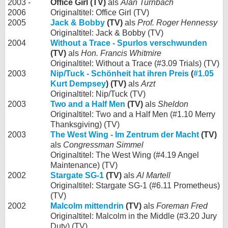
2003 -
Office Girl (TV)
als
Alan Turnbach
2006
Originaltitel: Office Girl (TV)
2005
Jack & Bobby
(TV)
als
Prof. Roger Hennessy
Originaltitel: Jack & Bobby (TV)
2004
Without a Trace - Spurlos verschwunden
(TV)
als
Hon. Francis Whitmire
Originaltitel: Without a Trace (#3.09 Trials) (TV)
2003
Nip/Tuck - Schönheit hat ihren Preis
(
#1.05
Kurt Dempsey
) (TV)
als
Arzt
Originaltitel: Nip/Tuck (TV)
2003
Two and a Half Men
(TV)
als
Sheldon
Originaltitel: Two and a Half Men (#1.10 Merry
Thanksgiving) (TV)
2003
The West Wing - Im Zentrum der Macht
(TV)
als
Congressman Simmel
Originaltitel: The West Wing (#4.19 Angel
Maintenance) (TV)
2002
Stargate SG-1
(TV)
als
Al Martell
Originaltitel: Stargate SG-1 (#6.11 Prometheus)
(TV)
2002
Malcolm mittendrin
(TV)
als
Foreman Fred
Originaltitel: Malcolm in the Middle (#3.20 Jury
Duty) (TV)