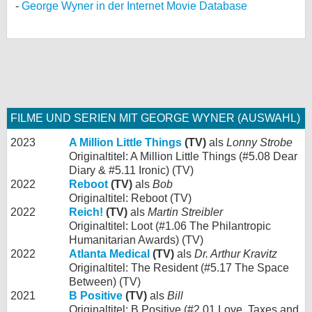
George Wyner in der Internet Movie Database
FILME UND SERIEN MIT GEORGE WYNER (AUSWAHL)
2023
A Million Little Things
(TV)
als
Lonny Strobe
Originaltitel: A Million Little Things (#5.08 Dear
Diary & #5.11 Ironic) (TV)
2022
Reboot
(TV)
als
Bob
Originaltitel: Reboot (TV)
2022
Reich!
(TV)
als
Martin Streibler
Originaltitel: Loot (#1.06 The Philantropic
Humanitarian Awards) (TV)
2022
Atlanta Medical
(TV)
als
Dr. Arthur Kravitz
Originaltitel: The Resident (#5.17 The Space
Between) (TV)
2021
B Positive
(TV)
als
Bill
Originaltitel: B Positive (#2.01 Love, Taxes and