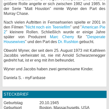
größere Rolle angelte er sich zwischen 1982 und 1985. In
bei X
der Serie "Matt Houston" mimte Wyner den Part des
Murray Chase.
bei Facebook
Nach vielen Auftritten in Fernsehserien spielte er 2001 in
den Filmen "
Nicht noch ein Teeniefilm
" und "
American Pie
2
" kleinere Rollen. Schließlich wurde er einige Jahre
Kontakt
später von Produzent
Marc Cherry
für "
Desperate
Housewives
" und den Part des
Dr. Rushton
gebucht.
Nutzungsbedingungen
Obwohl Wyner, der seit dem 25. August 1973 mit Kathleen
Datenschutz
Jacobbs verheiratet ist, nie mit Arnold Schwarzenegger
gedreht hat, ist er eng mit ihm befreundet.
Cookie-Einstellungen
Wyner und Jacobs haben zwei gemeinsame Kinder.
Impressum
Daniela S. - myFanbase
Desktop-Ansicht
myFanbase
STECKBRIEF
Geburtstag
20.10.1945
Geburtsort
Boston, Massachusetts, USA