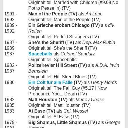
Originaltitel: Married with Children (#9.09 No
Pot to Pease In) (TV)
1991 -
Man of the People (TV)
als
Art Lurie
1992
Originaltitel: Man of the People (TV)
1989 -
Ein Grieche erobert Chicago (TV)
als
div.
1992
Rollen
Originaltitel: Perfect Strangers (TV)
1987 -
She's the Sheriff (TV)
als
Dep. Max Rubin
1989
Originaltitel: She's the Sheriff (TV)
1987
Spaceballs
als
Colonel Sandurz
Originaltitel: Spaceballs
1982 -
Polizeirevier Hill Street (TV)
als
A.D.A. Irwin
1987
Bernstein
Originaltitel: Hill Street Blues (TV)
1986
Ein Colt für alle Fälle
(TV)
als
Henry Morris
Originaltitel: The Fall Guy (#5.17 I Now
Pronounce You... Dead) (TV)
1982 -
Matt Houston (TV)
als
Murray Chase
1985
Originaltitel: Matt Houston (TV)
1983
At Ease (TV)
als
Cpl. Wessel
Originaltitel: At Ease (TV)
1979 -
Big Shamus, Little Shamus (TV)
als
George