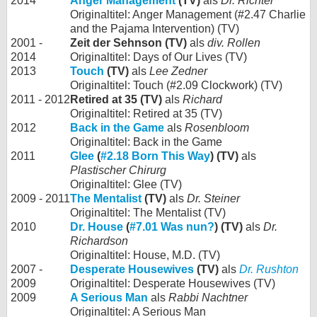
2014
Anger Management
(TV)
als
Dr. Richter
Originaltitel: Anger Management (#2.47 Charlie
and the Pajama Intervention) (TV)
2001 -
Zeit der Sehnson (TV)
als
div. Rollen
2014
Originaltitel: Days of Our Lives (TV)
2013
Touch
(TV)
als
Lee Zedner
Originaltitel: Touch (#2.09 Clockwork) (TV)
2011 - 2012
Retired at 35 (TV)
als
Richard
Originaltitel: Retired at 35 (TV)
2012
Back in the Game
als
Rosenbloom
Originaltitel: Back in the Game
2011
Glee
(
#2.18 Born This Way
) (TV)
als
Plastischer Chirurg
Originaltitel: Glee (TV)
2009 - 2011
The Mentalist
(TV)
als
Dr. Steiner
Originaltitel: The Mentalist (TV)
2010
Dr. House
(
#7.01 Was nun?
) (TV)
als
Dr.
Richardson
Originaltitel: House, M.D. (TV)
2007 -
Desperate Housewives
(TV)
als
Dr. Rushton
2009
Originaltitel: Desperate Housewives (TV)
2009
A Serious Man
als
Rabbi Nachtner
Originaltitel: A Serious Man