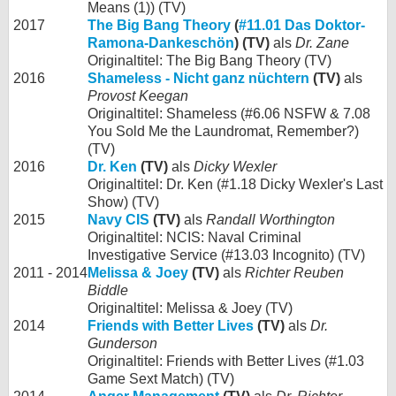
Means (1)) (TV)
2017
The Big Bang Theory
(
#11.01 Das Doktor-
Ramona-Dankeschön
) (TV)
als
Dr. Zane
Originaltitel: The Big Bang Theory (TV)
2016
Shameless - Nicht ganz nüchtern
(TV)
als
Provost Keegan
Originaltitel: Shameless (#6.06 NSFW & 7.08
You Sold Me the Laundromat, Remember?)
(TV)
2016
Dr. Ken
(TV)
als
Dicky Wexler
Originaltitel: Dr. Ken (#1.18 Dicky Wexler's Last
Show) (TV)
2015
Navy CIS
(TV)
als
Randall Worthington
Originaltitel: NCIS: Naval Criminal
Investigative Service (#13.03 Incognito) (TV)
2011 - 2014
Melissa & Joey
(TV)
als
Richter Reuben
Biddle
Originaltitel: Melissa & Joey (TV)
2014
Friends with Better Lives
(TV)
als
Dr.
Gunderson
Originaltitel: Friends with Better Lives (#1.03
Game Sext Match) (TV)