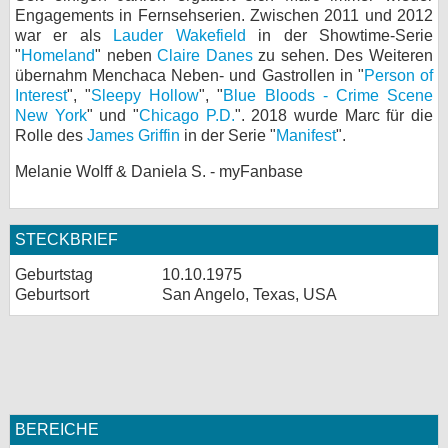
Engagements in Fernsehserien. Zwischen 2011 und 2012
bei X
war er als
Lauder Wakefield
in der Showtime-Serie
"
Homeland
" neben
Claire Danes
zu sehen. Des Weiteren
bei Facebook
übernahm Menchaca Neben- und Gastrollen in "
Person of
Interest
", "
Sleepy Hollow
", "
Blue Bloods - Crime Scene
New York
" und "
Chicago P.D.
". 2018 wurde Marc für die
Rolle des
James Griffin
in der Serie "
Kontakt
Manifest
".
Melanie Wolff & Daniela S. - myFanbase
Nutzungsbedingungen
Datenschutz
STECKBRIEF
Cookie-Einstellungen
Geburtstag
10.10.1975
Geburtsort
San Angelo, Texas, USA
Impressum
Desktop-Ansicht
myFanbase
BEREICHE