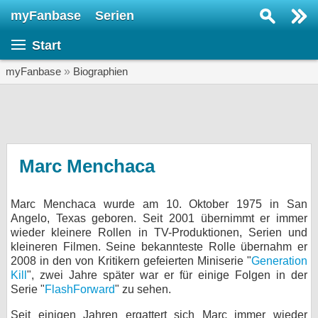
myFanbase
Serien
Serie suchen...
Start
Home
SERIEN
myFanbase
»
Biographien
Serien
Kolumnen
Interviews
Marc Menchaca
Veranstaltungen
Marc Menchaca wurde am 10. Oktober 1975 in San
KULTUR
Angelo, Texas geboren. Seit 2001 übernimmt er immer
Specials
wieder kleinere Rollen in TV-Produktionen, Serien und
kleineren Filmen. Seine bekannteste Rolle übernahm er
SERVICE
2008 in den von Kritikern gefeierten Miniserie "
Generation
Kill
", zwei Jahre später war er für einige Folgen in der
Gewinnspiele
Serie "
FlashForward
" zu sehen.
Forum
Seit einigen Jahren ergattert sich Marc immer wieder