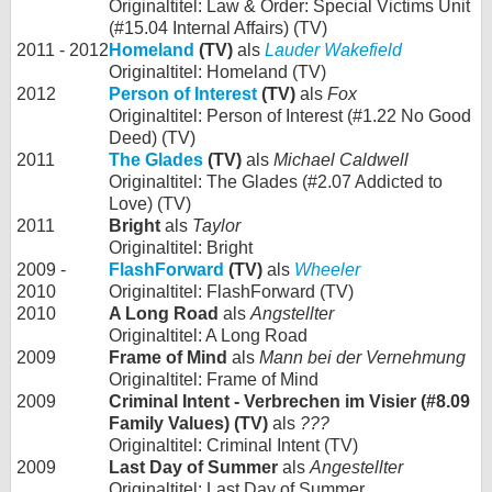
Originaltitel: Law & Order: Special Victims Unit
(#15.04 Internal Affairs) (TV)
2011 - 2012
Homeland
(TV)
als
Lauder Wakefield
Originaltitel: Homeland (TV)
2012
Person of Interest
(TV)
als
Fox
Originaltitel: Person of Interest (#1.22 No Good
Deed) (TV)
2011
The Glades
(TV)
als
Michael Caldwell
Originaltitel: The Glades (#2.07 Addicted to
Love) (TV)
2011
Bright
als
Taylor
Originaltitel: Bright
2009 -
FlashForward
(TV)
als
Wheeler
2010
Originaltitel: FlashForward (TV)
2010
A Long Road
als
Angstellter
Originaltitel: A Long Road
2009
Frame of Mind
als
Mann bei der Vernehmung
Originaltitel: Frame of Mind
2009
Criminal Intent - Verbrechen im Visier (#8.09
Family Values) (TV)
als
???
Originaltitel: Criminal Intent (TV)
2009
Last Day of Summer
als
Angestellter
Originaltitel: Last Day of Summer