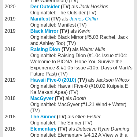
The Watermelon) (TV)
2020
Der Outsider
(TV)
als
Jack Hoskins
Originaltitel: The Outsider (TV)
2019
Manifest
(TV)
als
James Griffin
Originaltitel: Manifest (TV)
2019
Black Mirror
(TV)
als
Kevin
Originaltitel: Black Mirror (#5.03 Rachel, Jack
and Ashley Too) (TV)
2019
Raising Dion
(TV)
als
Walter Mills
Originaltitel: Raising Dion (#1.04 Issue #104:
Welcome to BIONA. Hope You Survive the
Experience & #1.05 Issue #105: Days of Mark's
Future Past) (TV)
2019
Hawaii Five-0 (2010)
(TV)
als
Jackson Wilcox
Originaltitel: Hawaii Five-0 (#10.02 Kuipeia E
Ka Makani Apaa) (TV)
2018
MacGyver
(TV)
als
Booth
Originaltitel: MacGyver (#1.21 Wind + Water)
(TV)
2018
The Sinner
(TV)
als
Glen Fisher
Originaltitel: The Sinner (TV)
2016
Elementary
(TV)
als
Detective Ryan Dunning
Originaltitel: Elementary (#4.12 A View with a