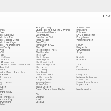
▲ Nac
Stranger Things
Serienlexikon
 Men
Stuart Fails to Save the Universe
Interviews
fest
Summerland Beach
Kolumnen
el's Daredevil
Supernatural
DVD-Rezensionen
el's Iron Fist
Switched at Birth
Fotogalerien
el's Jessica Jones
Taras Welten
Veranstaltungen
el's Luke Cage
Teen Wolf
el's The Defenders
Terminator: S.C.C.
Forum
rn Family
The 100
Biographien
ville
The Big Bang Theory
Gewinnspiele
Girl
The Blacklist
Shop
Tuck
The Flash
, California
The Following
Kontakt
ber Road
The Originals
Bewerben
 Upon a Time
The Secret Circle
 Upon a Time in Wonderland
The Walking Dead
Team
Tree Hill
This Is Us
Presse
ander
Tru Calling
Unternehmen
ander: Blood of My Blood
True Blood
on Break
Under the Dome
Netiquette
ate Practice
V - Die Besucher
Nutzungsbedingungen
ch
Vampire Diaries
Datenschutz
ing Daisies
Veronica Mars
Cookie-Einstellungen
tico
White Collar
Impressum
lution
Young Sheldon
ell
Zoey's Extraordinary Playlist
Mobile Version
antha Who?
bs
Film
le Firefighters
Literatur
and the City
Musik
owhunters
Specials
ville