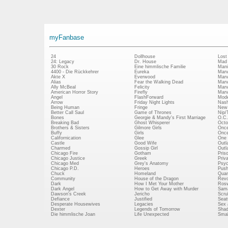
myFanbase
24
Dollhouse
Lost
24: Legacy
Dr. House
Mad
30 Rock
Eine himmlische Familie
Mani
4400 - Die Rückkehrer
Eureka
Marv
Akte X
Everwood
Marv
Alias
Fear the Walking Dead
Marv
Ally McBeal
Felicity
Marv
American Horror Story
Firefly
Marv
Angel
FlashForward
Mode
Arrow
Friday Night Lights
Nash
Being Human
Fringe
New 
Better Call Saul
Game of Thrones
Nip/
Bones
Georgie & Mandy's First Marriage
O.C.
Breaking Bad
Ghost Whisperer
Octo
Brothers & Sisters
Gilmore Girls
Once
Buffy
Girls
Once
Californication
Glee
One 
Castle
Good Wife
Outl
Charmed
Gossip Girl
Outl
Chicago Fire
Gotham
Pris
Chicago Justice
Greek
Priv
Chicago Med
Grey's Anatomy
Psy
Chicago P.D.
Heroes
Push
Chuck
Homeland
Quan
Community
House of the Dragon
Revo
Dark
How I Met Your Mother
Rosw
Dark Angel
How to Get Away with Murder
Sam
Dawson's Creek
Jericho
Scru
Defiance
Justified
Seatt
Desperate Housewives
Legacies
Sex 
Dexter
Legends of Tomorrow
Shad
Die himmlische Joan
Life Unexpected
Small