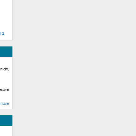
l 1
icht,
stern
ntare