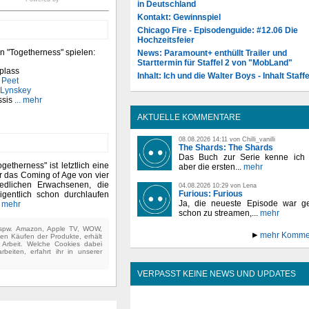
in Deutschland
Kontakt: Gewinnspiel
Chicago Fire - Episodenguide: #12.06 Die
Hochzeitsfeier
n "Togetherness" spielen:
News: Paramount+ enthüllt Trailer und
Starttermin für Staffel 2 von "MobLand"
plass
Inhalt: Ich und die Walter Boys - Inhalt Staffe
 Peet
 Lynskey
ssis
... mehr
AKTUELLE KOMMENTARE
08.08.2026 14:11 von Chilli_vanilli
The Shards: The Shards
Das Buch zur Serie kenne ich n
getherness" ist letztlich eine
aber die ersten...
mehr
r das Coming of Age von vier
iedlichen Erwachsenen, die
04.08.2026 10:29 von Lena
Furious: Furious
gentlich schon durchlaufen
Ja, die neueste Episode war ge
. mehr
schon zu streamen,...
mehr
(bspw. Amazon, Apple TV, WOW,
mehr Komme
ten Käufen der Produkte, erhält
e Arbeit. Welche Cookies dabei
beiten, erfahrt ihr in unserer
VERPASST KEINE NEWS UND UPDATES