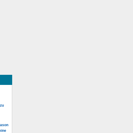
 zu
Mason
mine