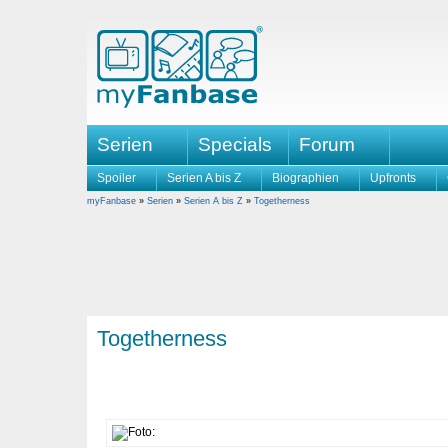
Serien
Specials
Forum
Spoiler
Serien A bis Z
Biographien
Upfronts
myFanbase
»
Serien
»
Serien A bis Z
»
Togetherness
Togetherness