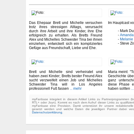
Das Ehepaar Brett und Michelle versuchen
Im Hauptcast vo
trotz ihres stressigen Alltags, verursacht
Mark Du
durch ihre Arbeit und ihre Kinder, ihre Ehe
Amanda
erfolgreich zu erhalten. Als Bretts Freund
Melanie
Alex und Michelles Schwester Tina bei ihnen
Steve Zi
einziehen, entwickelt sich ein kompliziertes
Gefüge aus Freundschaft, Liebe und Ehe.
Brett und Michelle sind verheiratet und
Maria meint: "To
haben zwei Kinder; Bretts bester Freund Alex
Geschichte übe
sucht verzweifelt einen Job und Michelles
ganz untersch
Schwester Tina will in Los Angeles
diese Phase ei
professionell Fuß fassen
... mehr
haben sollten
..
myFanbase integriert in diesem Artikel Links zu Partnerprogrammen 
RTL+ oder Joyn). Kommt es nach dem Aufruf dieser Links zu qualifizier
myFanbase eine Provision. Damit unterstützt ihr unsere redaktionell
gesetzt werden und welche Daten die jeweiligen Partner dabei verar
Datenschutzerklärung
.