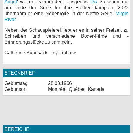
Angel
" war er als einer der Transgenos,
Dix
, zu sehen, die
am Ende der Serie für ihre Freiheit kämpfen. 2023
bei X
übernahm er eine Nebenrolle in der Netflix-Serie "
Virgin
River
".
bei Facebook
Neben der Schauspielerei liebt er es in seiner Freizeit zu
Schreiben und verschiedene Boxer-Filme und -
Kontakt
Erinnerungsstücke zu sammeln.
Catherine Bühnsack - myFanbase
Nutzungsbedingungen
Datenschutz
STECKBRIEF
Cookie-Einstellungen
Geburtstag
28.03.1966
Geburtsort
Montréal, Québec, Kanada
Impressum
Desktop-Ansicht
myFanbase
BEREICHE