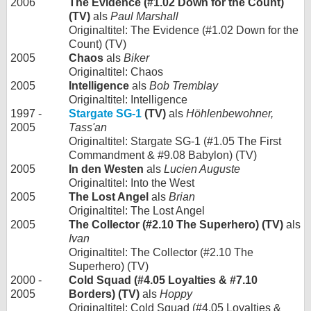
2006
The Evidence (#1.02 Down for the Count)
(TV)
als
Paul Marshall
Originaltitel: The Evidence (#1.02 Down for the
Count) (TV)
2005
Chaos
als
Biker
Originaltitel: Chaos
2005
Intelligence
als
Bob Tremblay
Originaltitel: Intelligence
1997 -
Stargate SG-1
(TV)
als
Höhlenbewohner,
2005
Tass'an
Originaltitel: Stargate SG-1 (#1.05 The First
Commandment & #9.08 Babylon) (TV)
2005
In den Westen
als
Lucien Auguste
Originaltitel: Into the West
2005
The Lost Angel
als
Brian
Originaltitel: The Lost Angel
2005
The Collector (#2.10 The Superhero) (TV)
als
Ivan
Originaltitel: The Collector (#2.10 The
Superhero) (TV)
2000 -
Cold Squad (#4.05 Loyalties & #7.10
2005
Borders) (TV)
als
Hoppy
Originaltitel: Cold Squad (#4.05 Loyalties &