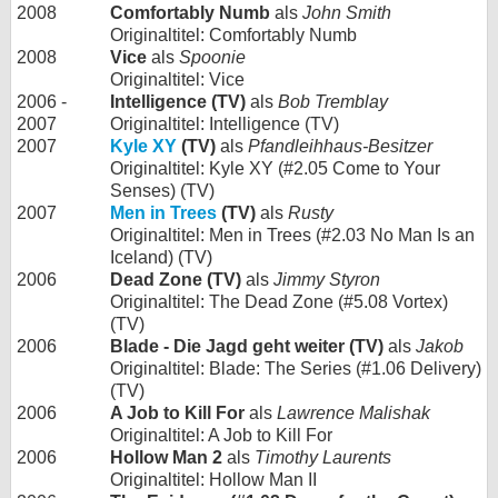
2008
Comfortably Numb
als
John Smith
Originaltitel: Comfortably Numb
2008
Vice
als
Spoonie
Originaltitel: Vice
2006 -
Intelligence (TV)
als
Bob Tremblay
2007
Originaltitel: Intelligence (TV)
2007
Kyle XY
(TV)
als
Pfandleihhaus-Besitzer
Originaltitel: Kyle XY (#2.05 Come to Your
Senses) (TV)
2007
Men in Trees
(TV)
als
Rusty
Originaltitel: Men in Trees (#2.03 No Man Is an
Iceland) (TV)
2006
Dead Zone (TV)
als
Jimmy Styron
Originaltitel: The Dead Zone (#5.08 Vortex)
(TV)
2006
Blade - Die Jagd geht weiter (TV)
als
Jakob
Originaltitel: Blade: The Series (#1.06 Delivery)
(TV)
2006
A Job to Kill For
als
Lawrence Malishak
Originaltitel: A Job to Kill For
2006
Hollow Man 2
als
Timothy Laurents
Originaltitel: Hollow Man II