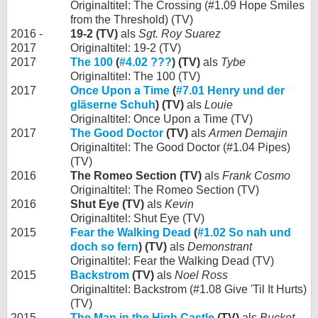
Originaltitel: The Crossing (#1.09 Hope Smiles
from the Threshold) (TV)
2016 -
19-2 (TV)
als
Sgt. Roy Suarez
2017
Originaltitel: 19-2 (TV)
2017
The 100
(
#4.02 ???
) (TV)
als
Tybe
Originaltitel: The 100 (TV)
2017
Once Upon a Time
(
#7.01 Henry und der
gläserne Schuh
) (TV)
als
Louie
Originaltitel: Once Upon a Time (TV)
2017
The Good Doctor
(TV)
als
Armen Demajin
Originaltitel: The Good Doctor (#1.04 Pipes)
(TV)
2016
The Romeo Section (TV)
als
Frank Cosmo
Originaltitel: The Romeo Section (TV)
2016
Shut Eye (TV)
als
Kevin
Originaltitel: Shut Eye (TV)
2015
Fear the Walking Dead
(
#1.02 So nah und
doch so fern
) (TV)
als
Demonstrant
Originaltitel: Fear the Walking Dead (TV)
2015
Backstrom
(TV)
als
Noel Ross
Originaltitel: Backstrom (#1.08 Give 'Til It Hurts)
(TV)
2015
The Man in the High Castle
(TV)
als
Bucket