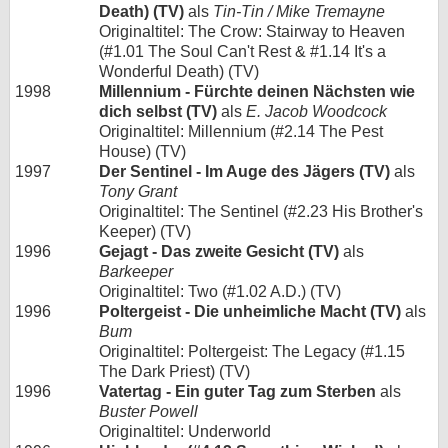
Death) (TV)
als
Tin-Tin / Mike Tremayne
Originaltitel: The Crow: Stairway to Heaven
(#1.01 The Soul Can't Rest & #1.14 It's a
Wonderful Death) (TV)
1998
Millennium - Fürchte deinen Nächsten wie
dich selbst (TV)
als
E. Jacob Woodcock
Originaltitel: Millennium (#2.14 The Pest
House) (TV)
1997
Der Sentinel - Im Auge des Jägers (TV)
als
Tony Grant
Originaltitel: The Sentinel (#2.23 His Brother's
Keeper) (TV)
1996
Gejagt - Das zweite Gesicht (TV)
als
Barkeeper
Originaltitel: Two (#1.02 A.D.) (TV)
1996
Poltergeist - Die unheimliche Macht (TV)
als
Bum
Originaltitel: Poltergeist: The Legacy (#1.15
The Dark Priest) (TV)
1996
Vatertag - Ein guter Tag zum Sterben
als
Buster Powell
Originaltitel: Underworld