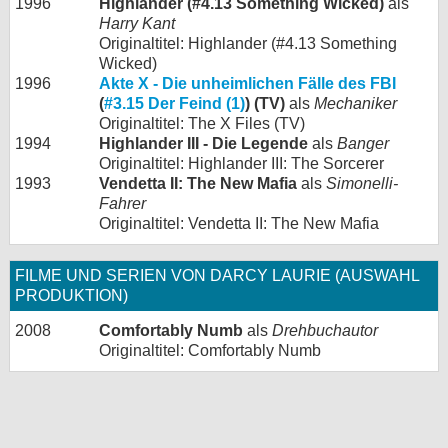
1996
Highlander (#4.13 Something Wicked)
als
Harry Kant
Originaltitel: Highlander (#4.13 Something
Wicked)
1996
Akte X - Die unheimlichen Fälle des FBI
(
#3.15 Der Feind (1)
) (TV)
als
Mechaniker
Originaltitel: The X Files (TV)
1994
Highlander III - Die Legende
als
Banger
Originaltitel: Highlander III: The Sorcerer
1993
Vendetta II: The New Mafia
als
Simonelli-
Fahrer
Originaltitel: Vendetta II: The New Mafia
FILME UND SERIEN VON DARCY LAURIE (AUSWAHL
PRODUKTION)
2008
Comfortably Numb
als
Drehbuchautor
Originaltitel: Comfortably Numb