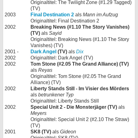
Originaltitel: The Twilight Zone (#1.29 Tagged)
(TV)
2003
Final Destination 2
als
Mann im Aufzug
Originaltitel: Final Destination 2
2002
Breaking News (#1.10 The Story Vanishes)
(TV)
als
Sayid
Originaltitel: Breaking News (#1.10 The Story
Vanishes) (TV)
2001 -
Dark Angel
(TV)
als
Dix
2002
Originaltitel: Dark Angel (TV)
2002
Tom Stone (#2.05 The Grand Alliance) (TV)
als
Reyas
Originaltitel: Tom Stone (#2.05 The Grand
Alliance) (TV)
2002
Liberty Stands Still - Im Visier des Mörders
als
betrunkener Typ
Originaltitel: Liberty Stands Still
2002
Special Unit 2 - Die Monsterjäger (TV)
als
Meyers
Originaltitel: Special Unit 2 (#2.10 The Straw)
(TV)
2001
SK8 (TV)
als
Gideon
Originaltitel: SK8 (TV)