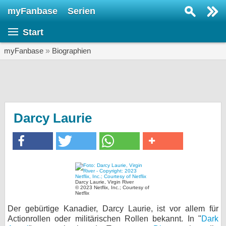
myFanbase
Serien
Serie suchen...
Start
Home
SERIEN
myFanbase
»
Biographien
Serien
Kolumnen
Interviews
Darcy Laurie
Veranstaltungen
KULTUR
Specials
SERVICE
Darcy Laurie, Virgin River
© 2023 Netflix, Inc.; Courtesy of
Netflix
Gewinnspiele
Der gebürtige Kanadier, Darcy Laurie, ist vor allem für
Forum
Actionrollen oder militärischen Rollen bekannt. In "
Dark