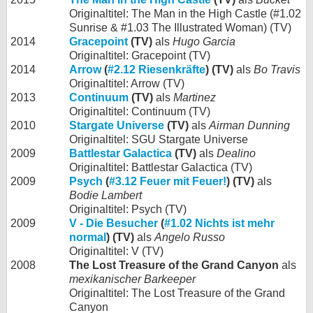
Originaltitel: The Man in the High Castle (#1.02
Sunrise & #1.03 The Illustrated Woman) (TV)
2014
Gracepoint
(TV)
als
Hugo Garcia
Originaltitel: Gracepoint (TV)
2014
Arrow
(
#2.12 Riesenkräfte
) (TV)
als
Bo Travis
Originaltitel: Arrow (TV)
2013
Continuum
(TV)
als
Martinez
Originaltitel: Continuum (TV)
2010
Stargate Universe
(TV)
als
Airman Dunning
Originaltitel: SGU Stargate Universe
2009
Battlestar Galactica
(TV)
als
Dealino
Originaltitel: Battlestar Galactica (TV)
2009
Psych
(
#3.12 Feuer mit Feuer!
) (TV)
als
Bodie Lambert
Originaltitel: Psych (TV)
2009
V - Die Besucher
(
#1.02 Nichts ist mehr
normal
) (TV)
als
Angelo Russo
Originaltitel: V (TV)
2008
The Lost Treasure of the Grand Canyon
als
mexikanischer Barkeeper
Originaltitel: The Lost Treasure of the Grand
Canyon