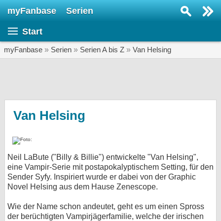
myFanbase
Serien
Serie suchen...
Start
Home
SERIEN
myFanbase
»
Serien
»
Serien A bis Z
»
Van Helsing
Serien
Kolumnen
Interviews
Van Helsing
Veranstaltungen
KULTUR
Neil LaBute ("Billy & Billie") entwickelte "Van Helsing",
Specials
eine Vampir-Serie mit postapokalyptischem Setting, für den
Sender Syfy. Inspiriert wurde er dabei von der Graphic
SERVICE
Novel Helsing aus dem Hause Zenescope.
Gewinnspiele
Wie der Name schon andeutet, geht es um einen Spross
Forum
der berüchtigten Vampirjägerfamilie, welche der irischen