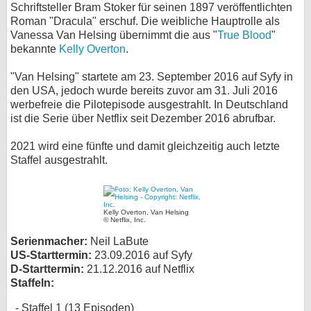
Schriftsteller Bram Stoker für seinen 1897 veröffentlichten
bei X
Roman "Dracula" erschuf. Die weibliche Hauptrolle als
Vanessa Van Helsing übernimmt die aus "
True Blood
"
bekannte
Kelly Overton
.
bei Facebook
"Van Helsing" startete am 23. September 2016 auf Syfy in
den USA, jedoch wurde bereits zuvor am 31. Juli 2016
Kontakt
werbefreie die Pilotepisode ausgestrahlt. In Deutschland
ist die Serie über Netflix seit Dezember 2016 abrufbar.
Nutzungsbedingungen
2021 wird eine fünfte und damit gleichzeitig auch letzte
Datenschutz
Staffel ausgestrahlt.
Cookie-Einstellungen
Impressum
Kelly Overton, Van Helsing
© Netflix, Inc.
Desktop-Ansicht
Serienmacher:
Neil LaBute
myFanbase
US-Starttermin:
23.09.2016 auf Syfy
D-Starttermin:
21.12.2016 auf Netflix
Staffeln:
Staffel 1 (13 Episoden)