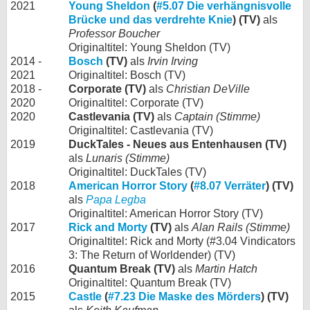
2021
Young Sheldon
(
#5.07 Die verhängnisvolle
Brücke und das verdrehte Knie
) (TV)
als
Professor Boucher
Originaltitel: Young Sheldon (TV)
2014 -
Bosch
(TV)
als
Irvin Irving
2021
Originaltitel: Bosch (TV)
2018 -
Corporate (TV)
als
Christian DeVille
2020
Originaltitel: Corporate (TV)
2020
Castlevania (TV)
als
Captain (Stimme)
Originaltitel: Castlevania (TV)
2019
DuckTales - Neues aus Entenhausen (TV)
als
Lunaris (Stimme)
Originaltitel: DuckTales (TV)
2018
American Horror Story
(
#8.07 Verräter
) (TV)
als
Papa Legba
Originaltitel: American Horror Story (TV)
2017
Rick and Morty
(TV)
als
Alan Rails (Stimme)
Originaltitel: Rick and Morty (#3.04 Vindicators
3: The Return of Worldender) (TV)
2016
Quantum Break (TV)
als
Martin Hatch
Originaltitel: Quantum Break (TV)
2015
Castle
(
#7.23 Die Maske des Mörders
) (TV)