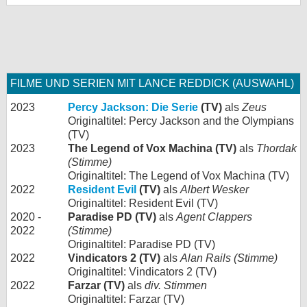
FILME UND SERIEN MIT LANCE REDDICK (AUSWAHL)
2023
Percy Jackson: Die Serie
(TV)
als
Zeus
Originaltitel: Percy Jackson and the Olympians
(TV)
2023
The Legend of Vox Machina (TV)
als
Thordak
(Stimme)
Originaltitel: The Legend of Vox Machina (TV)
2022
Resident Evil
(TV)
als
Albert Wesker
Originaltitel: Resident Evil (TV)
2020 -
Paradise PD (TV)
als
Agent Clappers
2022
(Stimme)
Originaltitel: Paradise PD (TV)
2022
Vindicators 2 (TV)
als
Alan Rails (Stimme)
Originaltitel: Vindicators 2 (TV)
2022
Farzar (TV)
als
div. Stimmen
Originaltitel: Farzar (TV)