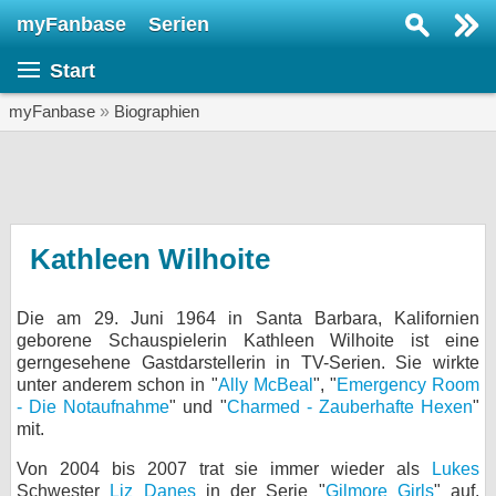
myFanbase
Serien
Serie suchen...
Start
Home
SERIEN
myFanbase
»
Biographien
Serien
Kolumnen
Interviews
Kathleen Wilhoite
Veranstaltungen
Die am 29. Juni 1964 in Santa Barbara, Kalifornien
KULTUR
geborene Schauspielerin Kathleen Wilhoite ist eine
Specials
gerngesehene Gastdarstellerin in TV-Serien. Sie wirkte
unter anderem schon in "
Ally McBeal
", "
Emergency Room
SERVICE
- Die Notaufnahme
" und "
Charmed - Zauberhafte Hexen
"
mit.
Gewinnspiele
Von 2004 bis 2007 trat sie immer wieder als
Lukes
Forum
Schwester
Liz Danes
in der Serie "
Gilmore Girls
" auf.