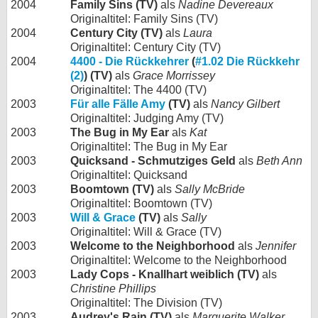
2004
Family Sins (TV)
als
Nadine Devereaux
Originaltitel: Family Sins (TV)
2004
Century City (TV)
als
Laura
Originaltitel: Century City (TV)
2004
4400 - Die Rückkehrer
(
#1.02 Die Rückkehr
(2)
) (TV)
als
Grace Morrissey
Originaltitel: The 4400 (TV)
2003
Für alle Fälle Amy
(TV)
als
Nancy Gilbert
Originaltitel: Judging Amy (TV)
2003
The Bug in My Ear
als
Kat
Originaltitel: The Bug in My Ear
2003
Quicksand - Schmutziges Geld
als
Beth Ann
Originaltitel: Quicksand
2003
Boomtown (TV)
als
Sally McBride
Originaltitel: Boomtown (TV)
2003
Will & Grace
(TV)
als
Sally
Originaltitel: Will & Grace (TV)
2003
Welcome to the Neighborhood
als
Jennifer
Originaltitel: Welcome to the Neighborhood
2003
Lady Cops - Knallhart weiblich (TV)
als
Christine Phillips
Originaltitel: The Division (TV)
2003
Audrey's Rain (TV)
als
Marguerite Walker