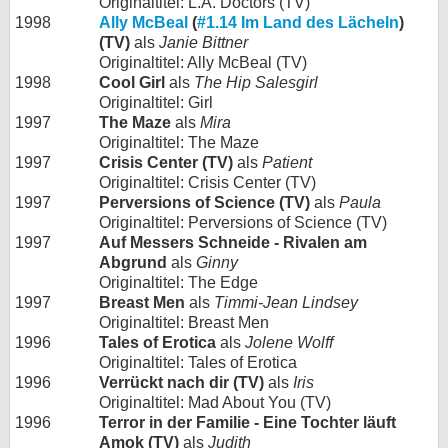
Originaltitel: L.A. Doctors (TV)
1998
Ally McBeal
(
#1.14 Im Land des Lächeln
)
(TV)
als
Janie Bittner
Originaltitel: Ally McBeal (TV)
1998
Cool Girl
als
The Hip Salesgirl
Originaltitel: Girl
1997
The Maze
als
Mira
Originaltitel: The Maze
1997
Crisis Center (TV)
als
Patient
Originaltitel: Crisis Center (TV)
1997
Perversions of Science (TV)
als
Paula
Originaltitel: Perversions of Science (TV)
1997
Auf Messers Schneide - Rivalen am
Abgrund
als
Ginny
Originaltitel: The Edge
1997
Breast Men
als
Timmi-Jean Lindsey
Originaltitel: Breast Men
1996
Tales of Erotica
als
Jolene Wolff
Originaltitel: Tales of Erotica
1996
Verrückt nach dir (TV)
als
Iris
Originaltitel: Mad About You (TV)
1996
Terror in der Familie - Eine Tochter läuft
Amok (TV)
als
Judith