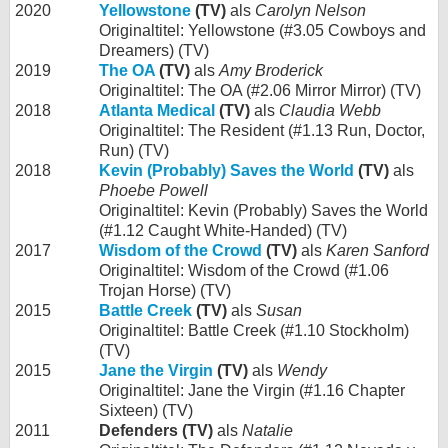
2020
Yellowstone
(TV)
als
Carolyn Nelson
Originaltitel: Yellowstone (#3.05 Cowboys and
Dreamers) (TV)
2019
The OA
(TV)
als
Amy Broderick
Originaltitel: The OA (#2.06 Mirror Mirror) (TV)
2018
Atlanta Medical
(TV)
als
Claudia Webb
Originaltitel: The Resident (#1.13 Run, Doctor,
Run) (TV)
2018
Kevin (Probably) Saves the World
(TV)
als
Phoebe Powell
Originaltitel: Kevin (Probably) Saves the World
(#1.12 Caught White-Handed) (TV)
2017
Wisdom of the Crowd
(TV)
als
Karen Sanford
Originaltitel: Wisdom of the Crowd (#1.06
Trojan Horse) (TV)
2015
Battle Creek
(TV)
als
Susan
Originaltitel: Battle Creek (#1.10 Stockholm)
(TV)
2015
Jane the Virgin
(TV)
als
Wendy
Originaltitel: Jane the Virgin (#1.16 Chapter
Sixteen) (TV)
2011
Defenders (TV)
als
Natalie