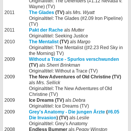
Originaltitel: The Defenders (#1.12 Nevada v.
Wayne) (TV)
2011
The Glades
(TV)
als
Mrs. Wyatt
Originaltitel: The Glades (#2.09 Iron Pipeline)
(TV)
2011
Pakt der Rache
als
Mutter
Originaltitel: Seeking Justice
2010
The Mentalist
(TV)
als
Margo
Originaltitel: The Mentalist ((#2.23 Red Sky in
the Morning) TV)
2009
Without a Trace - Spurlos verschwunden
(TV)
als
Sherri Brinkman
Originaltitel: Without a Trace (TV)
2009
The New Adventures of Old Christine (TV)
als
Mrs. Sellick
Originaltitel: The New Adventures of Old
Christine (TV)
2009
Ice Dreams (TV)
als
Debra
Originaltitel: Ice Dreams (TV)
2009
Grey's Anatomy - Die jungen Ärzte
(
#6.05
Die Invasion
) (TV)
als
Leslie
Originaltitel: Grey's Anatomy
2008
Endless Bummer
als
Peggy Winston