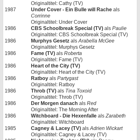
Originaltitel: Cathy (TV)
1987
Under Cover - Ein Bulle will Rache
als
Corrinne
Originaltitel: Under Cover
1986
CBS Schoolbreak Special (TV)
als
Paulie
Originaltitel: CBS Schoolbreak Special (TV)
1986
Murphys Gesetz
als
Arabella McGee
Originaltitel: Murphys Gesetz
1986
Fame (TV)
als
Roberta
Originaltitel: Fame (TV)
1986
Heart of the City (TV)
Originaltitel: Heart of the City (TV)
1986
Ratboy
als
Partygast
Originaltitel: Ratboy
1986
Throb (TV)
als
Tina Toxoid
Originaltitel: Throb (TV)
1986
Der Morgen danach
als
Red
Originaltitel: The Morning After
1986
Witchboard - Die Hexenfalle
als
Zarabeth
Originaltitel: Witchboard
1985
Cagney & Lacey (TV)
als
Adrien Wickart
Originaltitel: Cagney & Lacey (TV)