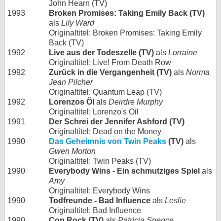
John Hearn (TV)
1993
Broken Promises: Taking Emily Back (TV)
als
Lily Ward
Originaltitel: Broken Promises: Taking Emily
Back (TV)
1992
Live aus der Todeszelle (TV)
als
Lorraine
Originaltitel: Live! From Death Row
1992
Zurück in die Vergangenheit (TV)
als
Norma
Jean Pilcher
Originaltitel: Quantum Leap (TV)
1992
Lorenzos Öl
als
Deirdre Murphy
Originaltitel: Lorenzo's Oil
1991
Der Schrei der Jennifer Ashford (TV)
Originaltitel: Dead on the Money
1990
Das Geheimnis von Twin Peaks
(TV)
als
Gwen Morton
Originaltitel: Twin Peaks (TV)
1990
Everybody Wins - Ein schmutziges Spiel
als
Amy
Originaltitel: Everybody Wins
1990
Todfreunde - Bad Influence
als
Leslie
Originaltitel: Bad Influence
1990
Cop Rock (TV)
als
Patricia Spence