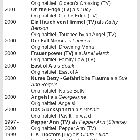
Originaltitel: Gideon's Crossing (TV)
2001
On the Edge (TV)
als
Lucy
Originaltitel: On the Edge (TV)
2000
Ein Hauch von Himmel (TV)
als
Kathy
Benson
Originaltitel: Touched by an Angel (TV)
2000
Der Fall Mona
als
Lucinda
Originaltitel: Drowning Mona
2000
Frauenpower (TV)
als
Janel March
Originaltitel: Family Law (TV)
2000
East of A
als
Spark
Originaltitel: East of A
2000
Nurse Betty - Gefährliche Träume
als
Sue
Ann Rogers
Originaltitel: Nurse Betty
2000
Angels!
als
Georgeanne
Originaltitel: Angels!
2000
Das Glücksprinzip
als
Bonnie
Originaltitel: Pay It Forward
1997 -
Pepper Ann (TV)
als
Pepper Ann (Stimme)
2000
Originaltitel: Pepper Ann (TV)
1999
L.A. Doctors (TV)
als
Claire Elliott