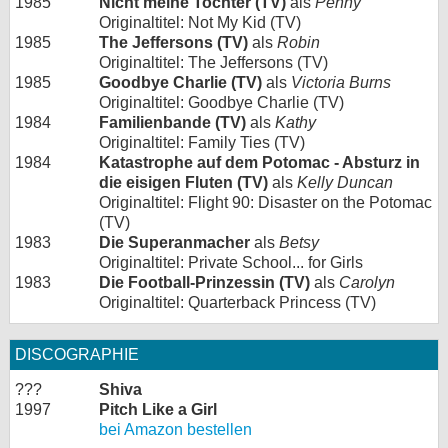
1985
Nicht meine Tochter (TV)
als
Penny
Originaltitel: Not My Kid (TV)
1985
The Jeffersons (TV)
als
Robin
Originaltitel: The Jeffersons (TV)
1985
Goodbye Charlie (TV)
als
Victoria Burns
Originaltitel: Goodbye Charlie (TV)
1984
Familienbande (TV)
als
Kathy
Originaltitel: Family Ties (TV)
1984
Katastrophe auf dem Potomac - Absturz in
die eisigen Fluten (TV)
als
Kelly Duncan
Originaltitel: Flight 90: Disaster on the Potomac
(TV)
1983
Die Superanmacher
als
Betsy
Originaltitel: Private School... for Girls
1983
Die Football-Prinzessin (TV)
als
Carolyn
Originaltitel: Quarterback Princess (TV)
DISCOGRAPHIE
???
Shiva
1997
Pitch Like a Girl
bei Amazon bestellen