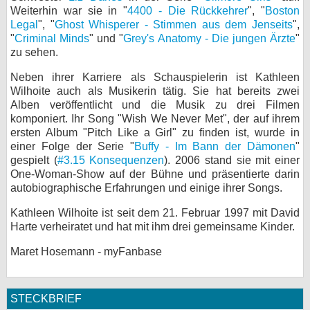
Weiterhin war sie in "
4400 - Die Rückkehrer
", "
Boston
bei X
Legal
", "
Ghost Whisperer - Stimmen aus dem Jenseits
",
"
Criminal Minds
" und "
Grey's Anatomy - Die jungen Ärzte
"
bei Facebook
zu sehen.
Neben ihrer Karriere als Schauspielerin ist Kathleen
Wilhoite auch als Musikerin tätig. Sie hat bereits zwei
Kontakt
Alben veröffentlicht und die Musik zu drei Filmen
komponiert. Ihr Song "Wish We Never Met", der auf ihrem
Nutzungsbedingungen
ersten Album "Pitch Like a Girl" zu finden ist, wurde in
einer Folge der Serie "
Buffy - Im Bann der Dämonen
"
Datenschutz
gespielt (
#3.15 Konsequenzen
). 2006 stand sie mit einer
One-Woman-Show auf der Bühne und präsentierte darin
Cookie-Einstellungen
autobiographische Erfahrungen und einige ihrer Songs.
Kathleen Wilhoite ist seit dem 21. Februar 1997 mit David
Impressum
Harte verheiratet und hat mit ihm drei gemeinsame Kinder.
Desktop-Ansicht
Maret Hosemann - myFanbase
myFanbase
STECKBRIEF