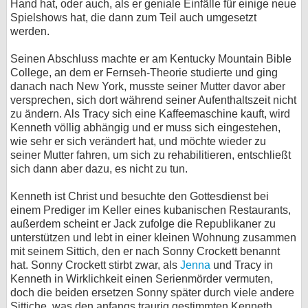
Hand hat, oder auch, als er geniale Einfälle für einige neue
Spielshows hat, die dann zum Teil auch umgesetzt
werden.
Seinen Abschluss machte er am Kentucky Mountain Bible
College, an dem er Fernseh-Theorie studierte und ging
danach nach New York, musste seiner Mutter davor aber
versprechen, sich dort während seiner Aufenthaltszeit nicht
zu ändern. Als Tracy sich eine Kaffeemaschine kauft, wird
Kenneth völlig abhängig und er muss sich eingestehen,
wie sehr er sich verändert hat, und möchte wieder zu
seiner Mutter fahren, um sich zu rehabilitieren, entschließt
sich dann aber dazu, es nicht zu tun.
Kenneth ist Christ und besuchte den Gottesdienst bei
einem Prediger im Keller eines kubanischen Restaurants,
außerdem scheint er Jack zufolge die Republikaner zu
unterstützen und lebt in einer kleinen Wohnung zusammen
mit seinem Sittich, den er nach Sonny Crockett benannt
hat. Sonny Crockett stirbt zwar, als
Jenna
und Tracy in
Kenneth in Wirklichkeit einen Serienmörder vermuten,
doch die beiden ersetzen Sonny später durch viele andere
Sittiche, was den anfangs traurig gestimmten Kenneth