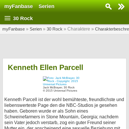
myFanbase
Serien
Serie suchen...
30 Rock
Home
SERIEN
myFanbase
»
Serien
»
30 Rock
» Charaktere »
Charakterbeschre
Serien
Kolumnen
Interviews
Kenneth Ellen Parcell
Veranstaltungen
KULTUR
Jack McBrayer, 30 Rock
© 2015 Universal Pictures
Specials
Kenneth Parcell ist der wohl bemühteste, freundlichste und
SERVICE
liebenswerteste Page den die NBC-Studios je gesehen
haben. Geboren wurde er als Sohn eines
Gewinnspiele
Schweinefarmers in Stone Mountain, Georgia; nachdem
sein Vater jedoch verstarb, zog ein guter Freund seiner
Forum
Mutter ein, der anscheinend eine sexuelle Beziehung mit