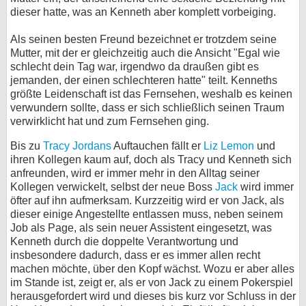
dieser hatte, was an Kenneth aber komplett vorbeiging.
bei X
Als seinen besten Freund bezeichnet er trotzdem seine
bei Facebook
Mutter, mit der er gleichzeitig auch die Ansicht "Egal wie
schlecht dein Tag war, irgendwo da draußen gibt es
jemanden, der einen schlechteren hatte" teilt. Kenneths
Kontakt
größte Leidenschaft ist das Fernsehen, weshalb es keinen
verwundern sollte, dass er sich schließlich seinen Traum
verwirklicht hat und zum Fernsehen ging.
Nutzungsbedingungen
Bis zu
Tracy Jordans
Auftauchen fällt er
Liz Lemon
und
Datenschutz
ihren Kollegen kaum auf, doch als Tracy und Kenneth sich
anfreunden, wird er immer mehr in den Alltag seiner
Cookie-Einstellungen
Kollegen verwickelt, selbst der neue Boss
Jack
wird immer
öfter auf ihn aufmerksam. Kurzzeitig wird er von Jack, als
Impressum
dieser einige Angestellte entlassen muss, neben seinem
Job als Page, als sein neuer Assistent eingesetzt, was
Desktop-Ansicht
Kenneth durch die doppelte Verantwortung und
myFanbase
insbesondere dadurch, dass er es immer allen recht
machen möchte, über den Kopf wächst. Wozu er aber alles
im Stande ist, zeigt er, als er von Jack zu einem Pokerspiel
herausgefordert wird und dieses bis kurz vor Schluss in der