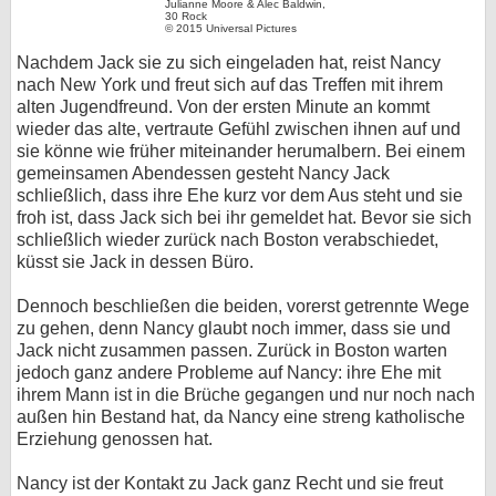
Julianne Moore & Alec Baldwin,
30 Rock
bei X
© 2015 Universal Pictures
Nachdem Jack sie zu sich eingeladen hat, reist Nancy
bei Facebook
nach New York und freut sich auf das Treffen mit ihrem
alten Jugendfreund. Von der ersten Minute an kommt
wieder das alte, vertraute Gefühl zwischen ihnen auf und
Kontakt
sie könne wie früher miteinander herumalbern. Bei einem
gemeinsamen Abendessen gesteht Nancy Jack
schließlich, dass ihre Ehe kurz vor dem Aus steht und sie
Nutzungsbedingungen
froh ist, dass Jack sich bei ihr gemeldet hat. Bevor sie sich
schließlich wieder zurück nach Boston verabschiedet,
Datenschutz
küsst sie Jack in dessen Büro.
Cookie-Einstellungen
Dennoch beschließen die beiden, vorerst getrennte Wege
zu gehen, denn Nancy glaubt noch immer, dass sie und
Impressum
Jack nicht zusammen passen. Zurück in Boston warten
jedoch ganz andere Probleme auf Nancy: ihre Ehe mit
Desktop-Ansicht
ihrem Mann ist in die Brüche gegangen und nur noch nach
myFanbase
außen hin Bestand hat, da Nancy eine streng katholische
Erziehung genossen hat.
Nancy ist der Kontakt zu Jack ganz Recht und sie freut