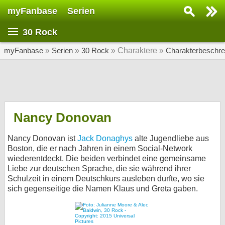
myFanbase
Serien
Serie suchen...
30 Rock
Home
SERIEN
myFanbase
»
Serien
»
30 Rock
» Charaktere »
Charakterbeschre
Serien
Kolumnen
Interviews
Nancy Donovan
Veranstaltungen
Nancy Donovan ist
Jack Donaghys
alte Jugendliebe aus
KULTUR
Boston, die er nach Jahren in einem Social-Network
wiederentdeckt. Die beiden verbindet eine gemeinsame
Specials
Liebe zur deutschen Sprache, die sie während ihrer
Schulzeit in einem Deutschkurs ausleben durfte, wo sie
SERVICE
sich gegenseitige die Namen Klaus und Greta gaben.
Gewinnspiele
Forum