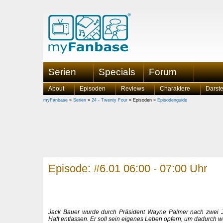
Serien
Specials
Forum
About
Episoden
Reviews
Charaktere
Darste
myFanbase
»
Serien
»
24 - Twenty Four
» Episoden »
Episodenguide
Episode: #6.01 06:00 - 07:00 Uhr
Jack Bauer wurde durch Präsident Wayne Palmer nach zwei J
Haft entlassen. Er soll sein eigenes Leben opfern, um dadurch w