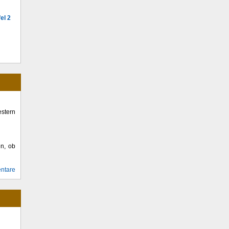
el 2
stern
en, ob
ntare