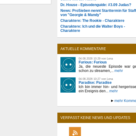
Dr. House - Episodenguide: #3.09 Judas?
News: ProSieben nennt Starttermin für Staff
von "Georgie & Mandy"
Charaktere: The Rookie - Charaktere
Charaktere: Ich und die Walter Boys -
Charaktere
AKTUELLE KOMMENTARE
04.08.2026 10:29 von Lena
Furious: Furious
Ja, die neueste Episode war ge
schon zu streamen,...
mehr
04.08.2026 10:27 von Lena
Paradise: Paradise
Ich bin immer hin- und hergeriss
ein Ereignis den...
mehr
mehr Komme
VERPASST KEINE NEWS UND UPDATES