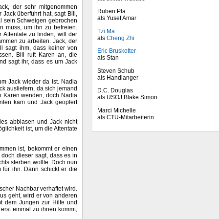
 Jack, der sehr mitgenommen
Ruben Pla
 Jack überführt hat, sagt Bill,
als Yusef Amar
al sein Schweigen gebrochen
n muss, um ihn zu befreien.
Tzi Ma
Attentate zu finden, will der
als
Cheng Zhi
ammen zu arbeiten. Jack, der
l sagt ihm, dass keiner von
Eric Bruskotter
sen. Bill ruft Karen an, die
als Stan
nd sagt ihr, dass es um Jack
Steven Schub
als Handlanger
um Jack wieder da ist. Nadia
ck ausliefern, da sich jemand
D.C. Douglas
h an Karen wenden, doch Nadia
als USOJ Blake Simon
enten kam und Jack geopfert
Marci Michelle
als CTU-Mitarbeiterin
lles abblasen und Jack nicht
lichkeit ist, um die Attentate
kommen ist, bekommt er einen
, doch dieser sagt, dass es in
ichts sterben wollte. Doch nun
für ihn. Dann schickt er die
cher Nachbar verhaftet wird.
aus geht, wird er von anderen
mt dem Jungen zur Hilfe und
 erst einmal zu ihnen kommt,