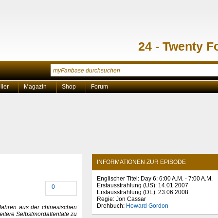
24 - Twenty F
ller
Magazin
Shop
Forum
INFORMATIONEN ZUR EPISODE
Englischer Titel: Day 6: 6:00 A.M. - 7:00 A.M.
Erstausstrahlung (
US
): 14.01.2007
0
Erstausstrahlung (
DE
): 23.06.2008
Regie: Jon Cassar
Drehbuch:
Howard Gordon
ahren aus der chinesischen
eitere Selbstmordattentate zu