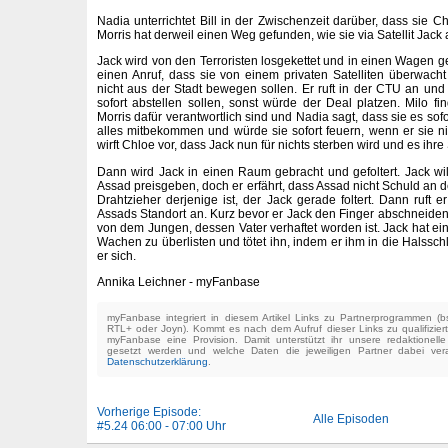
Nadia unterrichtet Bill in der Zwischenzeit darüber, dass sie C
Morris hat derweil einen Weg gefunden, wie sie via Satellit Jac
Jack wird von den Terroristen losgekettet und in einen Wagen
einen Anruf, dass sie von einem privaten Satelliten überwac
nicht aus der Stadt bewegen sollen. Er ruft in der CTU an und 
sofort abstellen sollen, sonst würde der Deal platzen. Milo f
Morris dafür verantwortlich sind und Nadia sagt, dass sie es sofor
alles mitbekommen und würde sie sofort feuern, wenn er sie n
wirft Chloe vor, dass Jack nun für nichts sterben wird und es ihre 
Dann wird Jack in einen Raum gebracht und gefoltert. Jack wil
Assad preisgeben, doch er erfährt, dass Assad nicht Schuld an de
Drahtzieher derjenige ist, der Jack gerade foltert. Dann ruft 
Assads Standort an. Kurz bevor er Jack den Finger abschneiden 
von dem Jungen, dessen Vater verhaftet worden ist. Jack hat e
Wachen zu überlisten und tötet ihn, indem er ihm in die Halssch
er sich.
Annika Leichner - myFanbase
myFanbase integriert in diesem Artikel Links zu Partnerprogrammen 
RTL+ oder Joyn). Kommt es nach dem Aufruf dieser Links zu qualifizier
myFanbase eine Provision. Damit unterstützt ihr unsere redaktionell
gesetzt werden und welche Daten die jeweiligen Partner dabei verar
Datenschutzerklärung
.
Vorherige Episode:
Alle Episoden
#5.24 06:00 - 07:00 Uhr