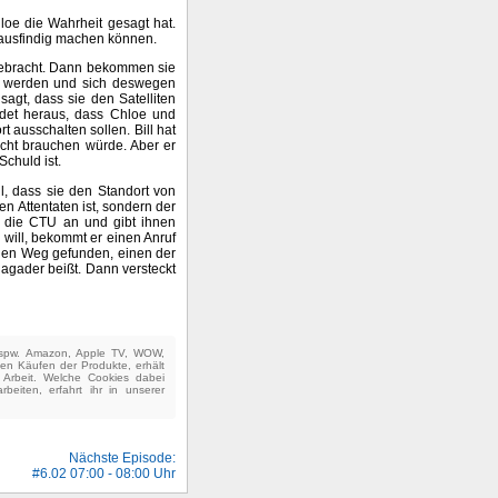
hloe die Wahrheit gesagt hat.
k ausfindig machen können.
 gebracht. Dann bekommen sie
ht werden und sich deswegen
sagt, dass sie den Satelliten
indet heraus, dass Chloe und
t ausschalten sollen. Bill hat
icht brauchen würde. Aber er
Schuld ist.
l, dass sie den Standort von
n Attentaten ist, sondern der
er die CTU an und gibt ihnen
will, bekommt er einen Anruf
inen Weg gefunden, einen der
lagader beißt. Dann versteckt
(bspw. Amazon, Apple TV, WOW,
ten Käufen der Produkte, erhält
e Arbeit. Welche Cookies dabei
beiten, erfahrt ihr in unserer
Nächste Episode:
#6.02 07:00 - 08:00 Uhr