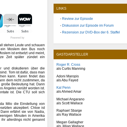
LINKS
Review zur Episode
Diskussion zur Episode im Forum
Rezension zur DVD-Box der 6. Staffel
Powered by
rall stehen Leute und schauen
ll ein Moslem den Bus noch
Moslem ist entsetzt und meint,
GASTDARSTELLER
ze Zeit später zündet ein
Roger R. Cross
 und diskutieren über die
als Curtis Manning
ind. Tom ist dafür, dass man
Adoni Maropis
chen kann. Karen findet das
als Abu Fayed
kann dem nicht zustimmen, da
ne große Bedeutung hat. Dann
Kal Penn
os Angeles verübt worden ist.
als Ahmed Amar
ntate ist. Die CTU soll sich
Michael Angarano
als Scott Wallace
da Milo die Einstellung von
setzten akzeptiert. Chloe ist
Raphael Sbarge
. Dann erfährt sie von Nadia,
als Ray Wallace
 wenigen Minuten in Amerika
hr allerdings nicht genannt
Megan Gallagher
als Jillian Wallace