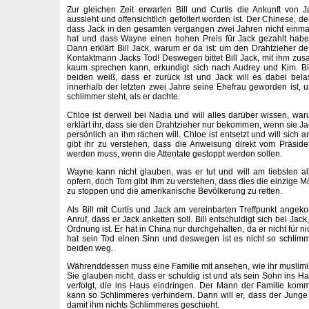
Zur gleichen Zeit erwarten Bill und Curtis die Ankunft von
aussieht und offensichtlich gefoltert worden ist. Der Chinese, der
dass Jack in den gesamten vergangen zwei Jahren nicht einm
hat und dass Wayne einen hohen Preis für Jack gezahlt habe
Dann erklärt Bill Jack, warum er da ist: um den Drahtzieher der 
Kontaktmann Jacks Tod! Deswegen bittet Bill Jack, mit ihm zus
kaum sprechen kann, erkundigt sich nach Audrey und Kim. Bil
beiden weiß, dass er zurück ist und Jack will es dabei belas
innerhalb der letzten zwei Jahre seine Ehefrau geworden ist, u
schlimmer steht, als er dachte.
Chloe ist derweil bei Nadia und will alles darüber wissen, war
erklärt ihr, dass sie den Drahtzieher nur bekommen, wenn sie Ja
persönlich an ihm rächen will. Chloe ist entsetzt und will sic
gibt ihr zu verstehen, dass die Anweisung direkt vom Präsid
werden muss, wenn die Attentate gestoppt werden sollen.
Wayne kann nicht glauben, was er tut und will am liebsten a
opfern, doch Tom gibt ihm zu verstehen, dass dies die einzige Mög
zu stoppen und die amerikanische Bevölkerung zu retten.
Als Bill mit Curtis und Jack am vereinbarten Treffpunkt ange
Anruf, dass er Jack anketten soll. Bill entschuldigt sich bei Jack
Ordnung ist. Er hat in China nur durchgehalten, da er nicht für n
hat sein Tod einen Sinn und deswegen ist es nicht so schlimm 
beiden weg.
Währenddessen muss eine Familie mit ansehen, wie ihr muslimis
Sie glauben nicht, dass er schuldig ist und als sein Sohn ins H
verfolgt, die ins Haus eindringen. Der Mann der Familie kom
kann so Schlimmeres verhindern. Dann will er, dass der Junge
damit ihm nichts Schlimmeres geschieht.