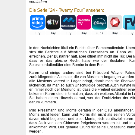
verhindern.
Die Serie "24 - Twenty Four" ansehen:
In den Nachrichten läuft ein Bericht über Bombenattentate. Übe
sich die Berichte auf öffentlichen Fernsehern an. Dann wi
erreichen. Der Busfahrer hält, aber öffnet ihm nicht die Tür. Der 
dass er das gleiche Recht hätte wie der Busfahrer. Kur
Selbstmordattentäter eine Bombe in dem Bus.
Karen und einige andere sind bei Präsident Wayne Palmer
zurückliegenden Attentate, die von Muslimen begangen worden s
alle Moslems vorerst in Lager bringt, damit man sie überwa
lächerlich, da man so auch Unschuldige bestraft. Auch Wayne 
er immer noch der Meinung ist, dass die Freiheit einzelner ei
bekommt Karen eine Information, dass ein weiteres Attentat in L
Sie haben einen Hinweis darauf, wer der Drahtzieher der Atte
darum kümmern.
Milo Pressmann und Morris geraten in der CTU aneinander, 
Morris nicht leiden kann und Morris ihn nicht als seinen Vorge
davon nicht begeistert und bittet Morris, sich zu disziplinieren
dass Jack von den Chinesen freigelassen worden ist und in
ankommen wird. Der genaue Grund für seine Entlassung kann i
werden.