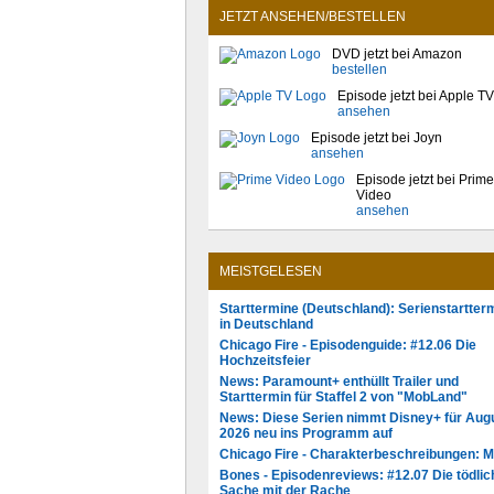
JETZT ANSEHEN/BESTELLEN
DVD jetzt bei Amazon
bestellen
Episode jetzt bei Apple TV
ansehen
Episode jetzt bei Joyn
ansehen
Episode jetzt bei Prime
Video
ansehen
MEISTGELESEN
Starttermine (Deutschland): Serienstartter
in Deutschland
Chicago Fire - Episodenguide: #12.06 Die
Hochzeitsfeier
News: Paramount+ enthüllt Trailer und
Starttermin für Staffel 2 von "MobLand"
News: Diese Serien nimmt Disney+ für Aug
2026 neu ins Programm auf
Chicago Fire - Charakterbeschreibungen: 
Bones - Episodenreviews: #12.07 Die tödlic
Sache mit der Rache