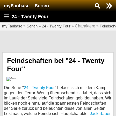
myFanbase
Serien
Serie suchen...
24 - Twenty Four
Home
SERIEN
myFanbase
»
Serien
»
24 - Twenty Four
» Charaktere »
Feindsch
Serien
Kolumnen
Interviews
Feindschaften bei "24 - Twenty
Four"
Veranstaltungen
KULTUR
Specials
Die Serie "
24 - Twenty Four
" befasst sich mit dem Kampf
gegen den Terror. Wenig überraschend ist dabei, dass sich
SERVICE
im Laufe der Serie viele Feindschaften gebildet haben. Wir
Gewinnspiele
blicken noch einmal auf die spannensten Feindschaften
der Serie zurück und beleuchten diese von allen Seiten.
Forum
Lest nach, welche Feinde sich Hauptcharakter
Jack Bauer