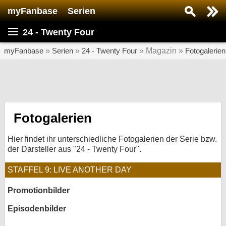
myFanbase
Serien
Serie suchen...
24 - Twenty Four
Home
SERIEN
myFanbase
»
Serien
»
24 - Twenty Four
» Magazin »
Fotogalerien
Serien
Kolumnen
Interviews
Fotogalerien
Veranstaltungen
Hier findet ihr unterschiedliche Fotogalerien der Serie bzw.
KULTUR
der Darsteller aus "24 - Twenty Four".
Specials
STAFFEL 9: LIVE ANOTHER DAY
SERVICE
Promotionbilder
Gewinnspiele
Episodenbilder
Forum