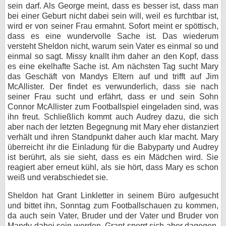
sein darf. Als George meint, dass es besser ist, dass man
bei einer Geburt nicht dabei sein will, weil es furchtbar ist,
wird er von seiner Frau ermahnt. Sofort meint er spöttisch,
dass es eine wundervolle Sache ist. Das wiederum
versteht Sheldon nicht, warum sein Vater es einmal so und
einmal so sagt. Missy knallt ihm daher an den Kopf, dass
es eine ekelhafte Sache ist. Am nächsten Tag sucht Mary
das Geschäft von Mandys Eltern auf und trifft auf Jim
McAllister. Der findet es verwunderlich, dass sie nach
seiner Frau sucht und erfährt, dass er und sein Sohn
Connor McAllister zum Footballspiel eingeladen sind, was
ihn freut. Schließlich kommt auch Audrey dazu, die sich
aber nach der letzten Begegnung mit Mary eher distanziert
verhält und ihren Standpunkt daher auch klar macht. Mary
überreicht ihr die Einladung für die Babyparty und Audrey
ist berührt, als sie sieht, dass es ein Mädchen wird. Sie
reagiert aber erneut kühl, als sie hört, dass Mary es schon
weiß und verabschiedet sie.
Sheldon hat Grant Linkletter in seinem Büro aufgesucht
und bittet ihn, Sonntag zum Footballschauen zu kommen,
da auch sein Vater, Bruder und der Vater und Bruder von
Mandy dabei sein werden. Grant sperrt sich aber dagegen,