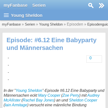
myFanbase
Serien
Serie suchen...
Young Sheldon
Home
SERIEN
myFanbase
»
Serien
»
Young Sheldon
» Episoden »
Episodengui
Serien
Episode: #6.12 Eine Babyparty
Kolumnen
und Männersachen
Interviews
0
Veranstaltungen
KULTUR
Specials
SERVICE
In der "
Young Sheldon
"-Episode #6.12 Eine Babyparty und
Gewinnspiele
Männersachen eckt
Mary Cooper
(
Zoe Perry
) mit
Audrey
McAllister
(
Rachel Bay Jones
) an und
Sheldon Cooper
Forum
(
Iain Armitage
) versucht eine männliche Bindung