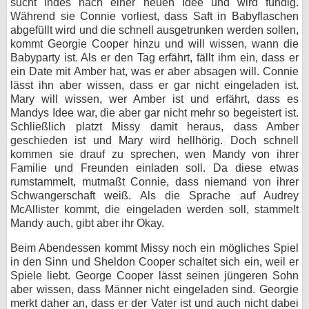
sucht indes nach einer neuen Idee und wird fündig.
Während sie Connie vorliest, dass Saft in Babyflaschen
abgefüllt wird und die schnell ausgetrunken werden sollen,
kommt Georgie Cooper hinzu und will wissen, wann die
Babyparty ist. Als er den Tag erfährt, fällt ihm ein, dass er
ein Date mit Amber hat, was er aber absagen will. Connie
lässt ihn aber wissen, dass er gar nicht eingeladen ist.
Mary will wissen, wer Amber ist und erfährt, dass es
Mandys Idee war, die aber gar nicht mehr so begeistert ist.
Schließlich platzt Missy damit heraus, dass Amber
geschieden ist und Mary wird hellhörig. Doch schnell
kommen sie drauf zu sprechen, wen Mandy von ihrer
Familie und Freunden einladen soll. Da diese etwas
rumstammelt, mutmaßt Connie, dass niemand von ihrer
Schwangerschaft weiß. Als die Sprache auf Audrey
McAllister kommt, die eingeladen werden soll, stammelt
Mandy auch, gibt aber ihr Okay.
Beim Abendessen kommt Missy noch ein mögliches Spiel
in den Sinn und Sheldon Cooper schaltet sich ein, weil er
Spiele liebt. George Cooper lässt seinen jüngeren Sohn
aber wissen, dass Männer nicht eingeladen sind. Georgie
merkt daher an, dass er der Vater ist und auch nicht dabei