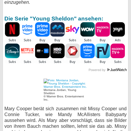
einzugehen.
bei X
Die Serie "Young Sheldon" ansehen:
bei Facebook
Kontakt
Nutzungsbedingungen
Datenschutz
Powered by
Cookie-Einstellungen
Impressum
Montana Jordan, Young
Sheldon
© Warner Bros. Entertainment
Desktop-Ansicht
Inc.
myFanbase
Mary Cooper berät sich zusammen mit Missy Cooper und
Connie Tucker, wie Mandy McAllisters Babyparty
aussehen wird. Als Mary aber vorschlägt, dass sie Bilder
von ihrem Bauch machen sollten, lehnt sie das ab. Missy