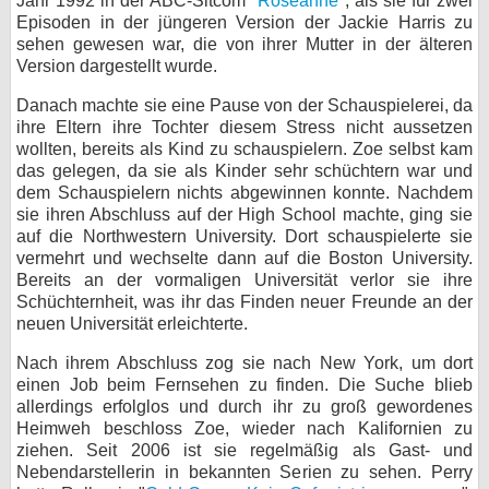
Jahr 1992 in der ABC-Sitcom "
Roseanne
", als sie für zwei
Episoden in der jüngeren Version der Jackie Harris zu
bei X
sehen gewesen war, die von ihrer Mutter in der älteren
Version dargestellt wurde.
bei Facebook
Danach machte sie eine Pause von der Schauspielerei, da
ihre Eltern ihre Tochter diesem Stress nicht aussetzen
Kontakt
wollten, bereits als Kind zu schauspielern. Zoe selbst kam
das gelegen, da sie als Kinder sehr schüchtern war und
dem Schauspielern nichts abgewinnen konnte. Nachdem
Nutzungsbedingungen
sie ihren Abschluss auf der High School machte, ging sie
auf die Northwestern University. Dort schauspielerte sie
Datenschutz
vermehrt und wechselte dann auf die Boston University.
Bereits an der vormaligen Universität verlor sie ihre
Cookie-Einstellungen
Schüchternheit, was ihr das Finden neuer Freunde an der
neuen Universität erleichterte.
Impressum
Nach ihrem Abschluss zog sie nach New York, um dort
Desktop-Ansicht
einen Job beim Fernsehen zu finden. Die Suche blieb
myFanbase
allerdings erfolglos und durch ihr zu groß gewordenes
Heimweh beschloss Zoe, wieder nach Kalifornien zu
ziehen. Seit 2006 ist sie regelmäßig als Gast- und
Nebendarstellerin in bekannten Serien zu sehen. Perry