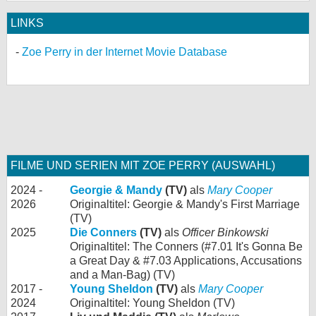
LINKS
Zoe Perry in der Internet Movie Database
FILME UND SERIEN MIT ZOE PERRY (AUSWAHL)
2024 -
Georgie & Mandy
(TV)
als
Mary Cooper
2026
Originaltitel: Georgie & Mandy's First Marriage
(TV)
2025
Die Conners
(TV)
als
Officer Binkowski
Originaltitel: The Conners (#7.01 It's Gonna Be
a Great Day & #7.03 Applications, Accusations
and a Man-Bag) (TV)
2017 -
Young Sheldon
(TV)
als
Mary Cooper
2024
Originaltitel: Young Sheldon (TV)