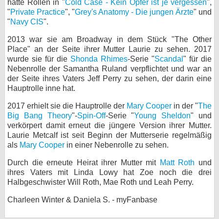
hatte Rollen in "
Cold Case - Kein Opfer ist je vergessen
",
"
Private Practice
", "
Grey's Anatomy - Die jungen Ärzte
" und
"
Navy CIS
".
2013 war sie am Broadway in dem Stück "The Other
Place" an der Seite ihrer Mutter Laurie zu sehen. 2017
wurde sie für die
Shonda Rhimes
-Serie "
Scandal
" für die
Nebenrolle der Samantha Ruland verpflichtet und war an
der Seite ihres Vaters Jeff Perry zu sehen, der darin eine
Hauptrolle inne hat.
2017 erhielt sie die Hauptrolle der
Mary Cooper
in der "
The
Big Bang Theory
"-
Spin-Off
-Serie "
Young Sheldon
" und
verkörpert damit erneut die jüngere Version ihrer Mutter.
Laurie Metcalf ist seit Beginn der Mutterserie regelmäßig
als
Mary Cooper
in einer Nebenrolle zu sehen.
Durch die erneute Heirat ihrer Mutter mit
Matt Roth
und
ihres Vaters mit Linda Lowy hat Zoe noch die drei
Halbgeschwister Will Roth, Mae Roth und Leah Perry.
Charleen Winter & Daniela S. - myFanbase