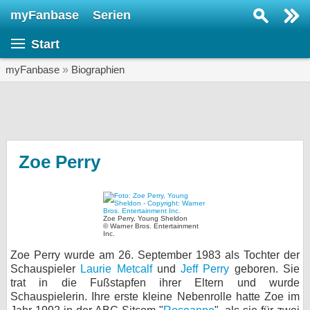
myFanbase
Serien
Serie suchen...
Start
Home
SERIEN
myFanbase
»
Biographien
Serien
Kolumnen
Interviews
Zoe Perry
Veranstaltungen
KULTUR
Zoe Perry, Young Sheldon
Specials
© Warner Bros. Entertainment
Inc.
SERVICE
Zoe Perry wurde am 26. September 1983 als Tochter der
Schauspieler
Laurie Metcalf
und
Jeff Perry
geboren. Sie
Gewinnspiele
trat in die Fußstapfen ihrer Eltern und wurde
Schauspielerin. Ihre erste kleine Nebenrolle hatte Zoe im
Forum