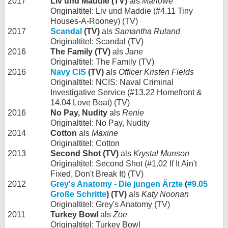
2017
Liv und Maddie (TV)
als
Marlowe
Originaltitel: Liv und Maddie (#4.11 Tiny
Houses-A-Rooney) (TV)
2017
Scandal
(TV)
als
Samantha Ruland
Originaltitel: Scandal (TV)
2016
The Family (TV)
als
Jane
Originaltitel: The Family (TV)
2016
Navy CIS
(TV)
als
Officer Kristen Fields
Originaltitel: NCIS: Naval Criminal
Investigative Service (#13.22 Homefront &
14.04 Love Boat) (TV)
2016
No Pay, Nudity
als
Renie
Originaltitel: No Pay, Nudity
2014
Cotton
als
Maxine
Originaltitel: Cotton
2013
Second Shot (TV)
als
Krystal Munson
Originaltitel: Second Shot (#1.02 If It Ain't
Fixed, Don't Break It) (TV)
2012
Grey's Anatomy - Die jungen Ärzte
(
#9.05
Große Schritte
) (TV)
als
Katy Noonan
Originaltitel: Grey's Anatomy (TV)
2011
Turkey Bowl
als
Zoe
Originaltitel: Turkey Bowl