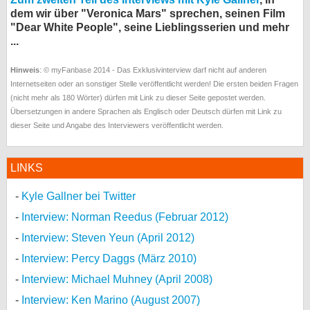
dem wir über "Veronica Mars" sprechen, seinen Film
"Dear White People", seine Lieblingsserien und mehr
...
Hinweis
: © myFanbase 2014 - Das Exklusivinterview darf nicht auf anderen
Internetseiten oder an sonstiger Stelle veröffentlicht werden! Die ersten beiden Fragen
(nicht mehr als 180 Wörter) dürfen mit Link zu dieser Seite gepostet werden.
Übersetzungen in andere Sprachen als Englisch oder Deutsch dürfen mit Link zu
dieser Seite und Angabe des Interviewers veröffentlicht werden.
LINKS
Kyle Gallner bei Twitter
Interview: Norman Reedus (Februar 2012)
Interview: Steven Yeun (April 2012)
Interview: Percy Daggs (März 2010)
Interview: Michael Muhney (April 2008)
Interview: Ken Marino (August 2007)