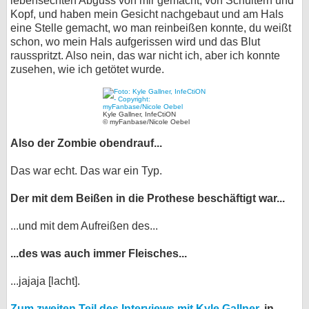
lebensechten Abguss von mir gemacht, von Schultern und
Kopf, und haben mein Gesicht nachgebaut und am Hals
eine Stelle gemacht, wo man reinbeißen konnte, du weißt
schon, wo mein Hals aufgerissen wird und das Blut
rausspritzt. Also nein, das war nicht ich, aber ich konnte
zusehen, wie ich getötet wurde.
Kyle Gallner, InfeCtiON
© myFanbase/Nicole Oebel
Also der Zombie obendrauf...
Das war echt. Das war ein Typ.
Der mit dem Beißen in die Prothese beschäftigt war...
...und mit dem Aufreißen des...
...des was auch immer Fleisches...
...jajaja [lacht].
Zum zweiten Teil des Interviews mit Kyle Gallner
, in