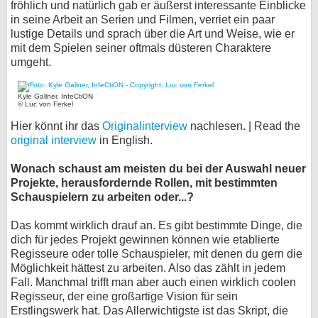
fröhlich und natürlich gab er äußerst interessante Einblicke
in seine Arbeit an Serien und Filmen, verriet ein paar
bei X
lustige Details und sprach über die Art und Weise, wie er
mit dem Spielen seiner oftmals düsteren Charaktere
bei Facebook
umgeht.
Kontakt
Kyle Gallner, InfeCtiON
© Luc von Ferkel
Hier könnt ihr das
Originalinterview
nachlesen. | Read the
Nutzungsbedingungen
original interview
in English.
Datenschutz
Wonach schaust am meisten du bei der Auswahl neuer
Projekte, herausfordernde Rollen, mit bestimmten
Cookie-Einstellungen
Schauspielern zu arbeiten oder...?
Impressum
Das kommt wirklich drauf an. Es gibt bestimmte Dinge, die
dich für jedes Projekt gewinnen können wie etablierte
Desktop-Ansicht
Regisseure oder tolle Schauspieler, mit denen du gern die
myFanbase
Möglichkeit hättest zu arbeiten. Also das zählt in jedem
Fall. Manchmal trifft man aber auch einen wirklich coolen
Regisseur, der eine großartige Vision für sein
Erstlingswerk hat. Das Allerwichtigste ist das Skript, die