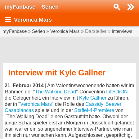
myFanbase
Serien
Serie suchen...
Veronica Mars
Home
SERIEN
myFanbase
»
Serien
»
Veronica Mars
» Darsteller »
Interviews
Serien
Kolumnen
Interviews
Interview mit Kyle Gallner
Veranstaltungen
21. Februar 2014
| Am Valentinswochenende hatten wir im
KULTUR
Rahmen der "
The Walking Dead
"-Convention
InfeCtiON
die Gelegenheit, ein Interview mit
Kyle Gallner
zu führen,
Specials
der in "
Veronica Mars
" die Rolle des
Cassidy 'Beaver'
Casablancas
spielte und in der
Staffel-4-Premiere
von
SERVICE
"The Walking Dead" einen Gastauftritt hatte. Obwohl der
Gewinnspiele
junge Schauspieler erst am Morgen in Düsseldorf gelandet
war, war er ein so angenehmer Interview-Partner, wie man
Forum
ihn sich nur wünschen kann. Aufgeschlossen, gesprächig,