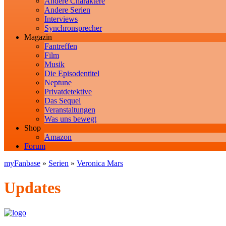
Andere Charaktere
Andere Serien
Interviews
Synchronsprecher
Magazin
Fantreffen
Film
Musik
Die Episodentitel
Neptune
Privatdetektive
Das Sequel
Veranstaltungen
Was uns bewegt
Shop
Amazon
Forum
myFanbase
»
Serien
»
Veronica Mars
Updates