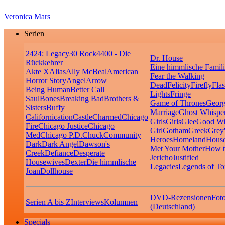
Veronica Mars
Serien
24
24: Legacy
30 Rock
4400 - Die
Dr. House
Rückkehrer
Eine himmlische Famil
Akte X
Alias
Ally McBeal
American
Fear the Walking
Horror Story
Angel
Arrow
Dead
Felicity
Firefly
Fla
Being Human
Better Call
Lights
Fringe
Saul
Bones
Breaking Bad
Brothers &
Game of Thrones
Georg
Sisters
Buffy
Marriage
Ghost Whispe
Californication
Castle
Charmed
Chicago
Girls
Girls
Glee
Good Wi
Fire
Chicago Justice
Chicago
Girl
Gotham
Greek
Grey
Med
Chicago P.D.
Chuck
Community
Heroes
Homeland
House
Dark
Dark Angel
Dawson's
Met Your Mother
How t
Creek
Defiance
Desperate
Jericho
Justified
Housewives
Dexter
Die himmlische
Legacies
Legends of T
Joan
Dollhouse
DVD-Rezensionen
Foto
Serien A bis Z
Interviews
Kolumnen
(Deutschland)
Specials