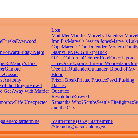
Lost
Mad Men
Manifest
Marvel's Daredevil
Marvel
ie
Eureka
Everwood
Iron Fist
Marvel's Jessica Jones
Marvel's Luk
Cage
Marvel's The Defenders
Modern Famil
shForward
Friday Night
Nashville
New Girl
Nip/Tuck
O.C., California
October Road
Once Upon a
ie & Mandy's First
Time
Once Upon a Time in Wonderland
One
rer
Gilmore
Tree Hill
Outlander
Outlander: Blood of My
fe
Gossip
Blood
's Anatomy
Prison Break
Private Practice
Psych
Pushing
 of the Dragon
How I
Daisies
o Get Away with Murder
Quantico
Revolution
Roswell
omorrow
Life Unexpected
Samantha Who?
Scrubs
Seattle Firefighters
Se
and the City
galerien
Starttermine
Starttermine (USA)
Starttermine
(Streaming)
Veranstaltungen