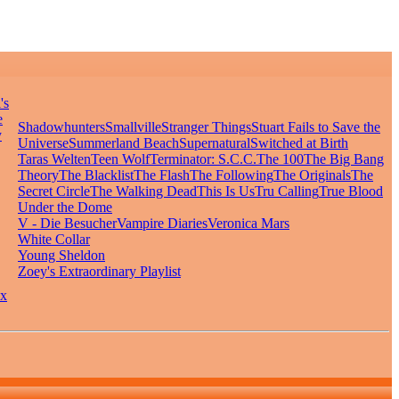
's
e
Shadowhunters
Smallville
Stranger Things
Stuart Fails to Save the
y
Universe
Summerland Beach
Supernatural
Switched at Birth
Taras Welten
Teen Wolf
Terminator: S.C.C.
The 100
The Big Bang
Theory
The Blacklist
The Flash
The Following
The Originals
The
Secret Circle
The Walking Dead
This Is Us
Tru Calling
True Blood
Under the Dome
V - Die Besucher
Vampire Diaries
Veronica Mars
White Collar
Young Sheldon
Zoey's Extraordinary Playlist
x