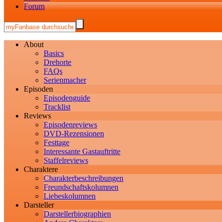
Forum
About
Basics
Drehorte
FAQs
Serienmacher
Episoden
Episodenguide
Tracklist
Reviews
Episodenreviews
DVD-Rezensionen
Festtage
Interessante Gastauftritte
Staffelreviews
Charaktere
Charakterbeschreibungen
Freundschaftskolumnen
Liebeskolumnen
Darsteller
Darstellerbiographien