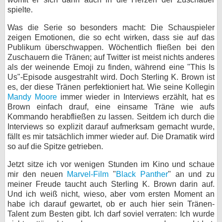
spielte.
bei X
Was die Serie so besonders macht: Die Schauspieler
bei Facebook
zeigen Emotionen, die so echt wirken, dass sie auf das
Publikum überschwappen. Wöchentlich fließen bei den
Zuschauern die Tränen; auf Twitter ist meist nichts anderes
als der weinende Emoji zu finden, während eine "This Is
Kontakt
Us"-Episode ausgestrahlt wird. Doch Sterling K. Brown ist
es, der diese Tränen perfektioniert hat. Wie seine Kollegin
Nutzungsbedingungen
Mandy Moore
immer wieder in Interviews erzählt, hat es
Brown einfach drauf, eine einsame Träne wie aufs
Datenschutz
Kommando herabfließen zu lassen. Seitdem ich durch die
Interviews so explizit darauf aufmerksam gemacht wurde,
Cookie-Einstellungen
fällt es mir tatsächlich immer wieder auf. Die Dramatik wird
so auf die Spitze getrieben.
Impressum
Jetzt sitze ich vor wenigen Stunden im Kino und schaue
Desktop-Ansicht
mir den neuen
Marvel-Film
"
Black Panther
" an und zu
myFanbase
meiner Freude taucht auch Sterling K. Brown darin auf.
Und ich weiß nicht, wieso, aber vom ersten Moment an
habe ich darauf gewartet, ob er auch hier sein Tränen-
Talent zum Besten gibt. Ich darf soviel verraten: Ich wurde