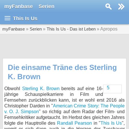
myFanbase
Serien
Serie suchen...
This Is Us
Home
SERIEN
myFanbase
»
Serien
»
This Is Us - Das ist Leben
» Apropos
Serien
Kolumnen
Interviews
Die einsame Träne des Sterling
K. Brown
Veranstaltungen
KULTUR
5
Obwohl
Sterling K. Brown
bereits auf eine 16-
Specials
jährige Schauspielkarriere in Film und
Fernsehen zurückblicken kann, ist er wohl erst 2016 als
SERVICE
Christopher Darden in "
American Crime Story: The People
v. O. J. Simpson
" so richtig auf dem Radar der Film- und
Gewinnspiele
Fernsehkritiker aufgetaucht. Im Herbst des gleichen Jahres
folgte die Hauptrolle des
Randall Pearson
in "
This Is Us
",
Forum
womit er sich dann auch in die Herzen der Zuschauer