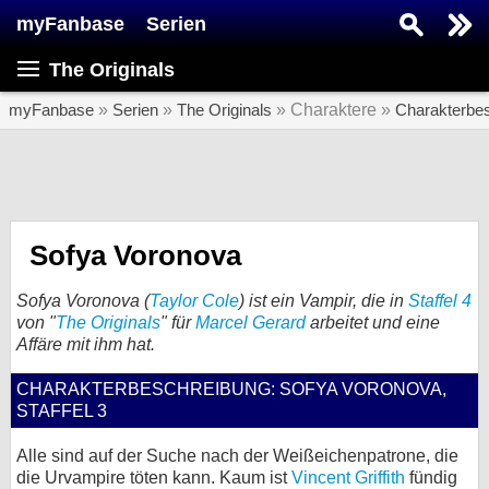
myFanbase
Serien
Serie suchen...
The Originals
Home
SERIEN
myFanbase
»
Serien
»
The Originals
» Charaktere »
Charakterbe
Serien
Kolumnen
Interviews
Sofya Voronova
Veranstaltungen
Sofya Voronova (
Taylor Cole
) ist ein Vampir, die in
Staffel 4
KULTUR
von "
The Originals
" für
Marcel Gerard
arbeitet und eine
Affäre mit ihm hat.
Specials
CHARAKTERBESCHREIBUNG: SOFYA VORONOVA,
SERVICE
STAFFEL 3
Gewinnspiele
Alle sind auf der Suche nach der Weißeichenpatrone, die
Forum
die Urvampire töten kann. Kaum ist
Vincent Griffith
fündig