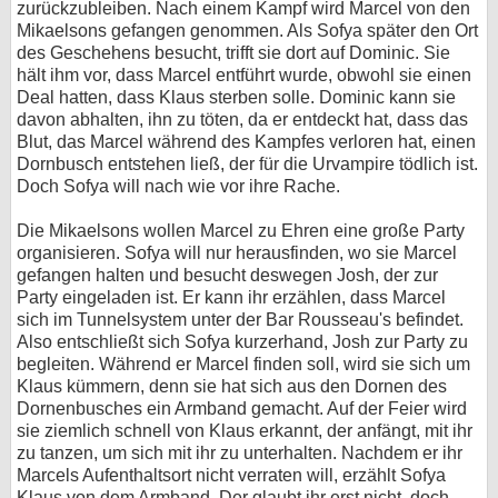
zurückzubleiben. Nach einem Kampf wird Marcel von den
Mikaelsons gefangen genommen. Als Sofya später den Ort
des Geschehens besucht, trifft sie dort auf Dominic. Sie
hält ihm vor, dass Marcel entführt wurde, obwohl sie einen
Deal hatten, dass Klaus sterben solle. Dominic kann sie
davon abhalten, ihn zu töten, da er entdeckt hat, dass das
Blut, das Marcel während des Kampfes verloren hat, einen
Dornbusch entstehen ließ, der für die Urvampire tödlich ist.
Doch Sofya will nach wie vor ihre Rache.
Die Mikaelsons wollen Marcel zu Ehren eine große Party
organisieren. Sofya will nur herausfinden, wo sie Marcel
gefangen halten und besucht deswegen Josh, der zur
Party eingeladen ist. Er kann ihr erzählen, dass Marcel
sich im Tunnelsystem unter der Bar Rousseau's befindet.
Also entschließt sich Sofya kurzerhand, Josh zur Party zu
begleiten. Während er Marcel finden soll, wird sie sich um
Klaus kümmern, denn sie hat sich aus den Dornen des
Dornenbusches ein Armband gemacht. Auf der Feier wird
sie ziemlich schnell von Klaus erkannt, der anfängt, mit ihr
zu tanzen, um sich mit ihr zu unterhalten. Nachdem er ihr
Marcels Aufenthaltsort nicht verraten will, erzählt Sofya
Klaus von dem Armband. Der glaubt ihr erst nicht, doch