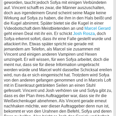
geworden, taucht jedoch Sofya mit einigen Verbündeten
bei X
auf. Vincent schafft es zwar, die Männer auszuschalten,
doch aus irgendeinem Grund scheint seine Magie keine
Wirkung auf Sofya zu haben, die ihm in den Hals beißt und
bei Facebook
die Kugel abnimmt. Später bietet sie die Kugel in einer
Videobotschaft dem Meistbietenden an und
Marcel Gerard
geht einen Deal mit ihr ein. Er schickt
Josh Rosza
, doch
Kontakt
Sofya erkennt sofort, dass ihr eine Falle gestellt wurde und
attackiert ihn. Etwas später spricht sie gerade mit
Nutzungsbedingungen
jemandem am Telefon, als Marcel sie zusammen mit
Vincent und einigen anderen Vampiren und Hexen
Datenschutz
umzingelt. Er will wissen, für wen Sofya arbeitet, doch die
meint nur, dass sie für diese Information umgebracht
Cookie-Einstellungen
werden würde und Marcel wohl dasselbe Schicksal ereilen
wird, nun da er sich eingemischt hat. Trotzdem wird Sofya
Impressum
von den anderen gefangen genommen und in Marcels Loft
mit in Eisenkraut getränkten Seilen an einen Stuhl
Desktop-Ansicht
gefesselt. Vincent und Josh verhören sie und Sofya gibt zu,
myFanbase
dass es der Plan ihres Auftraggeber war, dass sie ihr die
Weißeichenkugel abnehmen. Als Vincent gerade erneut
nachhaken möchte, wer dieser Auftraggeber denn nun ist,
bekommt er von den Urahnen den Befehl, Sofya und deren