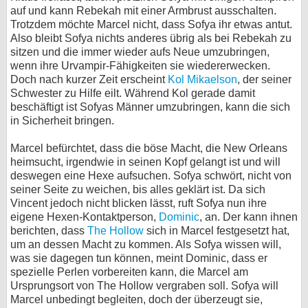
auf und kann Rebekah mit einer Armbrust ausschalten.
Trotzdem möchte Marcel nicht, dass Sofya ihr etwas antut.
Also bleibt Sofya nichts anderes übrig als bei Rebekah zu
sitzen und die immer wieder aufs Neue umzubringen,
wenn ihre Urvampir-Fähigkeiten sie wiedererwecken.
Doch nach kurzer Zeit erscheint
Kol Mikaelson
, der seiner
Schwester zu Hilfe eilt. Während Kol gerade damit
beschäftigt ist Sofyas Männer umzubringen, kann die sich
in Sicherheit bringen.
Marcel befürchtet, dass die böse Macht, die New Orleans
heimsucht, irgendwie in seinen Kopf gelangt ist und will
deswegen eine Hexe aufsuchen. Sofya schwört, nicht von
seiner Seite zu weichen, bis alles geklärt ist. Da sich
Vincent jedoch nicht blicken lässt, ruft Sofya nun ihre
eigene Hexen-Kontaktperson,
Dominic
, an. Der kann ihnen
berichten, dass
The Hollow
sich in Marcel festgesetzt hat,
um an dessen Macht zu kommen. Als Sofya wissen will,
was sie dagegen tun können, meint Dominic, dass er
spezielle Perlen vorbereiten kann, die Marcel am
Ursprungsort von The Hollow vergraben soll. Sofya will
Marcel unbedingt begleiten, doch der überzeugt sie,