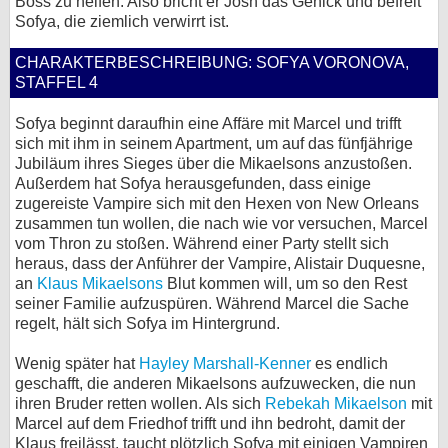
Boss zu helfen. Also bricht er Josh das Genick und befreit
Sofya, die ziemlich verwirrt ist.
CHARAKTERBESCHREIBUNG: SOFYA VORONOVA,
STAFFEL 4
Sofya beginnt daraufhin eine Affäre mit Marcel und trifft
sich mit ihm in seinem Apartment, um auf das fünfjährige
Jubiläum ihres Sieges über die Mikaelsons anzustoßen.
Außerdem hat Sofya herausgefunden, dass einige
zugereiste Vampire sich mit den Hexen von New Orleans
zusammen tun wollen, die nach wie vor versuchen, Marcel
vom Thron zu stoßen. Während einer Party stellt sich
heraus, dass der Anführer der Vampire, Alistair Duquesne,
an
Klaus Mikaelsons
Blut kommen will, um so den Rest
seiner Familie aufzuspüren. Während Marcel die Sache
regelt, hält sich Sofya im Hintergrund.
Wenig später hat
Hayley Marshall-Kenner
es endlich
geschafft, die anderen Mikaelsons aufzuwecken, die nun
ihren Bruder retten wollen. Als sich
Rebekah Mikaelson
mit
Marcel auf dem Friedhof trifft und ihn bedroht, damit der
Klaus freilässt, taucht plötzlich Sofya mit einigen Vampiren