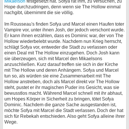
Mikaelson
festgesetzt hat. Sofya rät ihm, zu versuchen, zu
Hope durchzudringen, denn wenn sie The Hollow einmal
nachgibt, übernimmt die sie völlig.
Im Rousseau's finden Sofya und Marcel einen Haufen toter
Vampire vor, unter ihnen Josh, der jedoch verschont wurde.
Er kann ihnen erzählen, dass es Dominic war, der von The
Hollow wiederbelebt wurde. Nachdem nun Krieg herrscht,
schlägt Sofya vor, entweder die Stadt zu verlassen oder
einen Deal mit The Hollow einzugehen. Doch Josh kann
sie überzeugen, sich mit Marcel den Mikaelsons
anzuschließen. Kurz darauf treffen sie sich in der Kirche
mit The Hollow und deren Anhängern. Sofya und Marcel
tun so, als würden sie eine Zusammenarbeit mit The
Hollow anstreben, doch als Marcel direkt vor The Hollow
steht, pustet er ihr magischen Puder ins Gesicht, was sie
bewusstlos macht. Während Marcel schnell mit ihr abhaut,
um Hopes Körper in Sicherheit zu bringen, tötet Sofya
Dominic. Nachdem die ganze Sache ausgestanden ist,
möchte Sofya mit Marcel die Stadt verlassen. Doch der hat
sich für Rebekah entschieden. Also geht Sofya alleine ihrer
Wege.