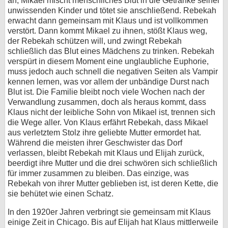
an, Mikael mischt menschliches Blut in die Getränke seiner
unwissenden Kinder und tötet sie anschließend. Rebekah
erwacht dann gemeinsam mit Klaus und ist vollkommen
verstört. Dann kommt Mikael zu ihnen, stößt Klaus weg,
der Rebekah schützen will, und zwingt Rebekah
schließlich das Blut eines Mädchens zu trinken. Rebekah
verspürt in diesem Moment eine unglaubliche Euphorie,
muss jedoch auch schnell die negativen Seiten als Vampir
kennen lernen, was vor allem der unbändige Durst nach
Blut ist. Die Familie bleibt noch viele Wochen nach der
Verwandlung zusammen, doch als heraus kommt, dass
Klaus nicht der leibliche Sohn von Mikael ist, trennen sich
die Wege aller. Von Klaus erfährt Rebekah, dass Mikael
aus verletztem Stolz ihre geliebte Mutter ermordet hat.
Während die meisten ihrer Geschwister das Dorf
verlassen, bleibt Rebekah mit Klaus und Elijah zurück,
beerdigt ihre Mutter und die drei schwören sich schließlich
für immer zusammen zu bleiben. Das einzige, was
Rebekah von ihrer Mutter geblieben ist, ist deren Kette, die
sie behütet wie einen Schatz.
In den 1920er Jahren verbringt sie gemeinsam mit Klaus
einige Zeit in Chicago. Bis auf Elijah hat Klaus mittlerweile