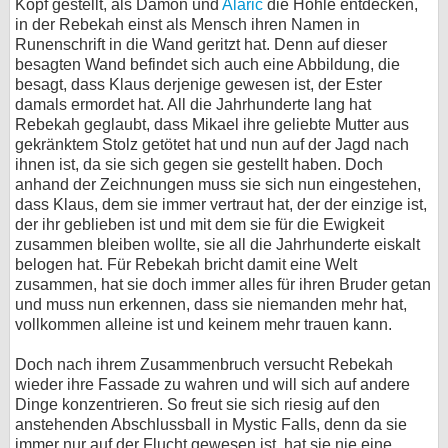
Kopf gestellt, als Damon und
Alaric
die Höhle entdecken,
in der Rebekah einst als Mensch ihren Namen in
Runenschrift in die Wand geritzt hat. Denn auf dieser
besagten Wand befindet sich auch eine Abbildung, die
besagt, dass Klaus derjenige gewesen ist, der Ester
damals ermordet hat. All die Jahrhunderte lang hat
Rebekah geglaubt, dass Mikael ihre geliebte Mutter aus
gekränktem Stolz getötet hat und nun auf der Jagd nach
ihnen ist, da sie sich gegen sie gestellt haben. Doch
anhand der Zeichnungen muss sie sich nun eingestehen,
dass Klaus, dem sie immer vertraut hat, der der einzige ist,
der ihr geblieben ist und mit dem sie für die Ewigkeit
zusammen bleiben wollte, sie all die Jahrhunderte eiskalt
belogen hat. Für Rebekah bricht damit eine Welt
zusammen, hat sie doch immer alles für ihren Bruder getan
und muss nun erkennen, dass sie niemanden mehr hat,
vollkommen alleine ist und keinem mehr trauen kann.
Doch nach ihrem Zusammenbruch versucht Rebekah
wieder ihre Fassade zu wahren und will sich auf andere
Dinge konzentrieren. So freut sie sich riesig auf den
anstehenden Abschlussball in Mystic Falls, denn da sie
immer nur auf der Flucht gewesen ist, hat sie nie eine