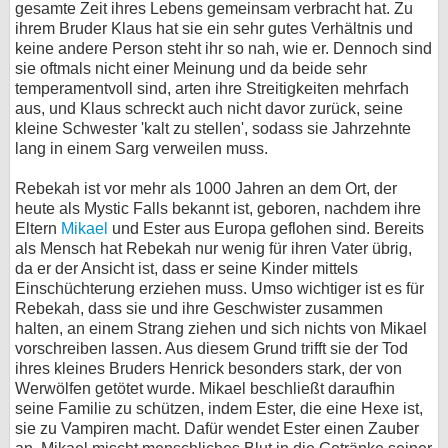
gesamte Zeit ihres Lebens gemeinsam verbracht hat. Zu
bei X
ihrem Bruder Klaus hat sie ein sehr gutes Verhältnis und
keine andere Person steht ihr so nah, wie er. Dennoch sind
sie oftmals nicht einer Meinung und da beide sehr
bei Facebook
temperamentvoll sind, arten ihre Streitigkeiten mehrfach
aus, und Klaus schreckt auch nicht davor zurück, seine
kleine Schwester 'kalt zu stellen', sodass sie Jahrzehnte
Kontakt
lang in einem Sarg verweilen muss.
Nutzungsbedingungen
Rebekah ist vor mehr als 1000 Jahren an dem Ort, der
heute als Mystic Falls bekannt ist, geboren, nachdem ihre
Datenschutz
Eltern
Mikael
und Ester aus Europa geflohen sind. Bereits
als Mensch hat Rebekah nur wenig für ihren Vater übrig,
Cookie-Einstellungen
da er der Ansicht ist, dass er seine Kinder mittels
Einschüchterung erziehen muss. Umso wichtiger ist es für
Impressum
Rebekah, dass sie und ihre Geschwister zusammen
halten, an einem Strang ziehen und sich nichts von Mikael
Desktop-Ansicht
vorschreiben lassen. Aus diesem Grund trifft sie der Tod
myFanbase
ihres kleines Bruders Henrick besonders stark, der von
Werwölfen getötet wurde. Mikael beschließt daraufhin
seine Familie zu schützen, indem Ester, die eine Hexe ist,
sie zu Vampiren macht. Dafür wendet Ester einen Zauber