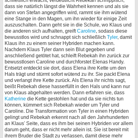
schließlich erwacht, verdeutlicht Rebekah schnippisch,
dass sie natürlich längst die Wahrheit kennen und als sie
dann von Stefan angegriffen wird, rammt sie ihm wütend
eine Stange in den Magen, um ihn wieder für einige Zeit
auszuschalten. Dann geht sie in die Schule, wo Klaus und
die anderen sich aufhalten, greift
Caroline
, sodass diese
bewusstlos wird und schnappt sich schließlich
Tyler
, damit
Klaus ihn zu einem seiner Hybriden machen kann.
Nachdem Klaus Tyler dann sein Blut gegeben und
anschließend getötet hat, schleift Rebekah ihn zurück zur
bewusstlosen Caroline und durchforstet Elenas Handy.
Entsetzt entdeckt sie dort, dass Elena ihre Kette um den
Hals trägt und stürmt sofort wütend zu ihr. Sie packt Elena
und verlangt ihre Kette zurück. Als Elena ihr nichts sagt,
beißt Rebekah diese hasserfüllt in den Hals und kann nur
von Klaus abgehalten werden. Dann erfahren sie, dass
Katherine
die Kette gestohlen hat und da sie nichts tun
können, kümmert sich Rebekah wieder um Tyler und
Caroline. Die Transformation von Tyler in einen Hybriden
gelingt und Rebekah erkennt nach all den Jahrhunderten
an Klaus' Seite, dass es ihm bei seinen Hybriden vor allem
darum geht, dass er nicht mehr allein ist. Sie ist bereit mit
ihrem Bruder die Stadt zu verlassen, damit diese mehr