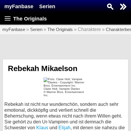
myFanbase
Serien
Serie suchen...
The Originals
Home
SERIEN
myFanbase
»
Serien
»
The Originals
» Charaktere »
Charakterbe
Serien
Kolumnen
Interviews
Rebekah Mikaelson
Veranstaltungen
KULTUR
Claire Holt, Vampire Diaries
© Warner Bros. Entertainment
Specials
Inc.
Rebekah ist nicht nur wunderschön, sondern auch sehr
SERVICE
emotional, dickköpfig und verliert schnell die
Gewinnspiele
Beherrschung, wenn etwas nicht nach ihrem Willen geht.
Sie gehört zu den Ur-Vampiren und ist demnach die
Forum
Schwester von
Klaus
und
Elijah
, mit denen sie nahezu die