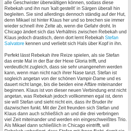
alle Geschwister überwältigen können, sodass diese
Rebekah und ihn nun 'kalt gestellt' in Särgen überall hin
begleiten. Sie sind allerdings dennoch ständig auf der Hut,
denn Mikael ist hinter Klaus her und so brechen sie immer
wieder schnell ihre Zelte ab, wenn die Gefahr droht. In
Chicago ändert sich das Verhältnis zwischen Rebekah und
Klaus jedoch drastisch, denn dort lernt Rebekah
Stefan
Salvatore
kennen und verliebt sich Hals über Kopf in ihn.
Perfekt lässt Rebekah ihre Reize spielen, als sie Stefan
das erste Mal in der Bar der Hexe Gloria trifft, und
verdeutlicht zugleich, dass sie sehr unangenehm werden
kann, wenn man nicht nach ihrer Nase tanzt. Stefan ist
sogleich angetan von der schönen Vampir-Dame und es
dauert nicht lange, bis die beiden eine Affäre miteinander
beginnen. Klaus ist von dieser neuen Verbindung erst nicht
angetan, was Rebekah jedoch vollkommen egal ist, denn
sie will Stefan und sieht nicht ein, dass ihr Bruder ihr
dazwischen funkt. Mit der Zeit freunden sich Stefan und
Klaus dann auch schließlich an und die drei verbringen
viel Zeit miteinander und werden ein eingeschweißtes Trio.
Als Mikael dann schließlich in Chicago eintrifft, will