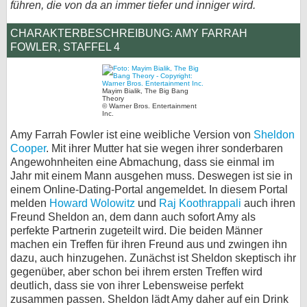
führen, die von da an immer tiefer und inniger wird.
bei X
CHARAKTERBESCHREIBUNG: AMY FARRAH
FOWLER, STAFFEL 4
bei Facebook
Mayim Bialik, The Big Bang
Kontakt
Theory
© Warner Bros. Entertainment
Inc.
Nutzungsbedingungen
Amy Farrah Fowler ist eine weibliche Version von
Sheldon
Cooper
. Mit ihrer Mutter hat sie wegen ihrer sonderbaren
Datenschutz
Angewohnheiten eine Abmachung, dass sie einmal im
Jahr mit einem Mann ausgehen muss. Deswegen ist sie in
Cookie-Einstellungen
einem Online-Dating-Portal angemeldet. In diesem Portal
melden
Howard Wolowitz
und
Raj Koothrappali
auch ihren
Impressum
Freund Sheldon an, dem dann auch sofort Amy als
perfekte Partnerin zugeteilt wird. Die beiden Männer
Desktop-Ansicht
machen ein Treffen für ihren Freund aus und zwingen ihn
myFanbase
dazu, auch hinzugehen. Zunächst ist Sheldon skeptisch ihr
gegenüber, aber schon bei ihrem ersten Treffen wird
deutlich, dass sie von ihrer Lebensweise perfekt
zusammen passen. Sheldon lädt Amy daher auf ein Drink