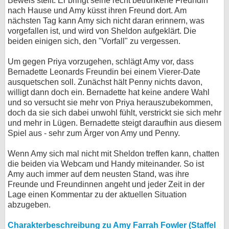
Beweis stellt. Er bringt seine recht betrunkene Freundin
nach Hause und Amy küsst ihren Freund dort. Am
nächsten Tag kann Amy sich nicht daran erinnern, was
vorgefallen ist, und wird von Sheldon aufgeklärt. Die
beiden einigen sich, den "Vorfall" zu vergessen.
Um gegen Priya vorzugehen, schlägt Amy vor, dass
Bernadette Leonards Freundin bei einem Vierer-Date
ausquetschen soll. Zunächst hält Penny nichts davon,
willigt dann doch ein. Bernadette hat keine andere Wahl
und so versucht sie mehr von Priya herauszubekommen,
doch da sie sich dabei unwohl fühlt, verstrickt sie sich mehr
und mehr in Lügen. Bernadette steigt daraufhin aus diesem
Spiel aus - sehr zum Ärger von Amy und Penny.
Wenn Amy sich mal nicht mit Sheldon treffen kann, chatten
die beiden via Webcam und Handy miteinander. So ist
Amy auch immer auf dem neusten Stand, was ihre
Freunde und Freundinnen angeht und jeder Zeit in der
Lage einen Kommentar zu der aktuellen Situation
abzugeben.
Charakterbeschreibung zu Amy Farrah Fowler (Staffel