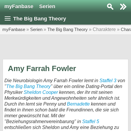
myFanbase
Serien
Serie suchen...
The Big Bang Theory
Home
SERIEN
myFanbase
»
Serien
»
The Big Bang Theory
» Charaktere »
Char
Serien
Kolumnen
Interviews
Amy Farrah Fowler
Veranstaltungen
Die Neurobiologin Amy Farrah Fowler lernt in
Staffel 3
von
KULTUR
"
The Big Bang Theory
" über ein online Dating-Portal den
Physiker
Sheldon Cooper
kennen, der ihr mit seinen
Specials
Merkwürdigkeiten und Angewohnheiten sehr ähnlich ist.
Durch ihn lernt sie Penny und
Bernadette
kennen und
SERVICE
findet in ihnen schon bald die Freundinnen, die sie sich
Gewinnspiele
immer gewünscht hat. Mit der
"Beziehungsrahmenvereinbarung" in
Staffel 5
Forum
entschließen sich Sheldon und Amy eine Beziehung zu