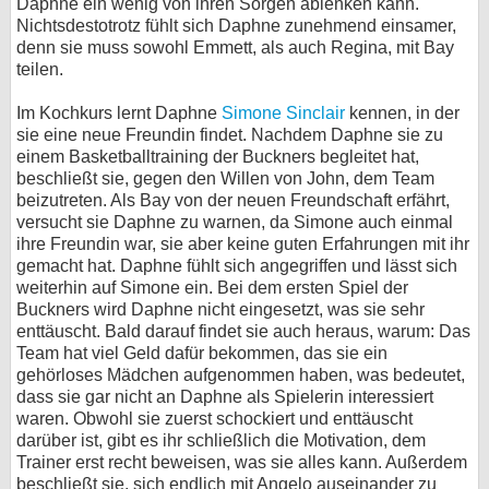
Daphne ein wenig von ihren Sorgen ablenken kann.
Nichtsdestotrotz fühlt sich Daphne zunehmend einsamer,
denn sie muss sowohl Emmett, als auch Regina, mit Bay
teilen.
Im Kochkurs lernt Daphne
Simone Sinclair
kennen, in der
sie eine neue Freundin findet. Nachdem Daphne sie zu
einem Basketballtraining der Buckners begleitet hat,
beschließt sie, gegen den Willen von John, dem Team
beizutreten. Als Bay von der neuen Freundschaft erfährt,
versucht sie Daphne zu warnen, da Simone auch einmal
ihre Freundin war, sie aber keine guten Erfahrungen mit ihr
gemacht hat. Daphne fühlt sich angegriffen und lässt sich
weiterhin auf Simone ein. Bei dem ersten Spiel der
Buckners wird Daphne nicht eingesetzt, was sie sehr
enttäuscht. Bald darauf findet sie auch heraus, warum: Das
Team hat viel Geld dafür bekommen, das sie ein
gehörloses Mädchen aufgenommen haben, was bedeutet,
dass sie gar nicht an Daphne als Spielerin interessiert
waren. Obwohl sie zuerst schockiert und enttäuscht
darüber ist, gibt es ihr schließlich die Motivation, dem
Trainer erst recht beweisen, was sie alles kann. Außerdem
beschließt sie, sich endlich mit Angelo auseinander zu