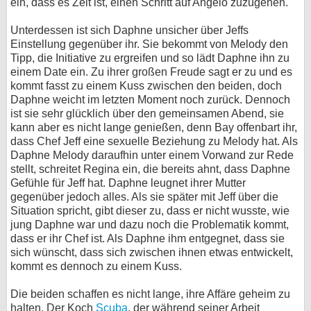
ein, dass es Zeit ist, einen Schritt auf Angelo zuzugehen.
Unterdessen ist sich Daphne unsicher über Jeffs
Einstellung gegenüber ihr. Sie bekommt von Melody den
Tipp, die Initiative zu ergreifen und so lädt Daphne ihn zu
einem Date ein. Zu ihrer großen Freude sagt er zu und es
kommt fasst zu einem Kuss zwischen den beiden, doch
Daphne weicht im letzten Moment noch zurück. Dennoch
ist sie sehr glücklich über den gemeinsamen Abend, sie
kann aber es nicht lange genießen, denn Bay offenbart ihr,
dass Chef Jeff eine sexuelle Beziehung zu Melody hat. Als
Daphne Melody daraufhin unter einem Vorwand zur Rede
stellt, schreitet Regina ein, die bereits ahnt, dass Daphne
Gefühle für Jeff hat. Daphne leugnet ihrer Mutter
gegenüber jedoch alles. Als sie später mit Jeff über die
Situation spricht, gibt dieser zu, dass er nicht wusste, wie
jung Daphne war und dazu noch die Problematik kommt,
dass er ihr Chef ist. Als Daphne ihm entgegnet, dass sie
sich wünscht, dass sich zwischen ihnen etwas entwickelt,
kommt es dennoch zu einem Kuss.
Die beiden schaffen es nicht lange, ihre Affäre geheim zu
halten. Der Koch
Scuba
, der während seiner Arbeit