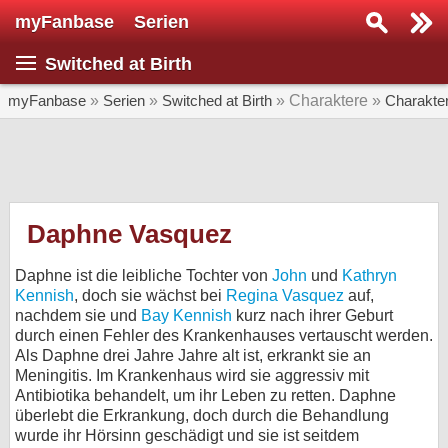
myFanbase
Serien
Serie suchen...
Switched at Birth
Home
SERIEN
myFanbase
»
Serien
»
Switched at Birth
» Charaktere »
Charakte
Serien
Kolumnen
Interviews
Daphne Vasquez
Veranstaltungen
Daphne ist die leibliche Tochter von
John
und
Kathryn
KULTUR
Kennish
, doch sie wächst bei
Regina Vasquez
auf,
nachdem sie und
Bay Kennish
kurz nach ihrer Geburt
Specials
durch einen Fehler des Krankenhauses vertauscht werden.
Als Daphne drei Jahre Jahre alt ist, erkrankt sie an
SERVICE
Meningitis. Im Krankenhaus wird sie aggressiv mit
Gewinnspiele
Antibiotika behandelt, um ihr Leben zu retten. Daphne
überlebt die Erkrankung, doch durch die Behandlung
Forum
wurde ihr Hörsinn geschädigt und sie ist seitdem