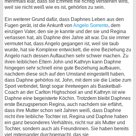
mehrmals klar, dass sie Emmett nie richtig verstehen wird,
weil sie nicht weiß wie es ist, gehörlos zu sein.
Ein weiterer Grund dafür, dass Daphnes Leben aus den
Fugen gerät, ist die Ankunft von
Angelo Sorrento
, dem
einzigen Vater, den sie je kannte und der sie und Regina
verlassen hat, als Daphne drei Jahre alt war. Da sie immer
vermutet hat, dass Angelo gegangen ist, weil sie taub
wurde, hat sie Komplexe entwickelt, die eine Beziehung zu
Angelo nach dessen Auftauchen sehr schwer machen. Zu
ihren leiblichen Eltern John und Kathryn kann Daphne
hingegen sehr schnell eine gute Beziehung aufbauen,
nachdem diese sich auf den Umstand eingestellt haben,
dass Daphne gehörlos ist. John, mit dem sie die Liebe zum
Sport verbindet, fängt sogar ihretwegen als Basketball-
Coach an der Carlton Highschool an und Kathryn ist wie
Daphne eine begeisterte Köchin. Trotzdem bleibt Daphnes
erste Bezugsperson Regina, auch nachdem sie erfährt,
dass ihre Mutter schon seit Jahren weiß, dass Daphne
nicht ihre leibliche Tochter ist. Regina und Daphne haben
ein ganz besonderes Verhältnis, nicht nur als Mutter und
Tochter, sondern auch als Freundinnen. Sie haben bereits
viel miteinander durchgemacht, das sie