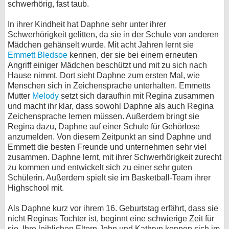
schwerhörig, fast taub.
bei X
In ihrer Kindheit hat Daphne sehr unter ihrer
Schwerhörigkeit gelitten, da sie in der Schule von anderen
bei Facebook
Mädchen gehänselt wurde. Mit acht Jahren lernt sie
Emmett Bledsoe
kennen, der sie bei einem erneuten
Angriff einiger Mädchen beschützt und mit zu sich nach
Kontakt
Hause nimmt. Dort sieht Daphne zum ersten Mal, wie
Menschen sich in Zeichensprache unterhalten. Emmetts
Nutzungsbedingungen
Mutter
Melody
setzt sich daraufhin mit Regina zusammen
und macht ihr klar, dass sowohl Daphne als auch Regina
Datenschutz
Zeichensprache lernen müssen. Außerdem bringt sie
Regina dazu, Daphne auf einer Schule für Gehörlose
Cookie-Einstellungen
anzumelden. Von diesem Zeitpunkt an sind Daphne und
Emmett die besten Freunde und unternehmen sehr viel
zusammen. Daphne lernt, mit ihrer Schwerhörigkeit zurecht
Impressum
zu kommen und entwickelt sich zu einer sehr guten
Desktop-Ansicht
Schülerin. Außerdem spielt sie im Basketball-Team ihrer
myFanbase
Highschool mit.
Als Daphne kurz vor ihrem 16. Geburtstag erfährt, dass sie
nicht Reginas Tochter ist, beginnt eine schwierige Zeit für
sie. Ihre leiblichen Eltern John und Kathryn kennen sich im