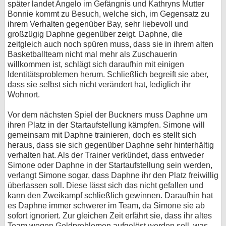
später landet Angelo im Gefängnis und Kathryns Mutter
Bonnie kommt zu Besuch, welche sich, im Gegensatz zu
ihrem Verhalten gegenüber Bay, sehr liebevoll und
großzügig Daphne gegenüber zeigt. Daphne, die
zeitgleich auch noch spüren muss, dass sie in ihrem alten
Basketballteam nicht mal mehr als Zuschauerin
willkommen ist, schlägt sich daraufhin mit einigen
Identitätsproblemen herum. Schließlich begreift sie aber,
dass sie selbst sich nicht verändert hat, lediglich ihr
Wohnort.
Vor dem nächsten Spiel der Buckners muss Daphne um
ihren Platz in der Startaufstellung kämpfen. Simone will
gemeinsam mit Daphne trainieren, doch es stellt sich
heraus, dass sie sich gegenüber Daphne sehr hinterhältig
verhalten hat. Als der Trainer verkündet, dass entweder
Simone oder Daphne in der Startaufstellung sein werden,
verlangt Simone sogar, dass Daphne ihr den Platz freiwillig
überlassen soll. Diese lässt sich das nicht gefallen und
kann den Zweikampf schließlich gewinnen. Daraufhin hat
es Daphne immer schwerer im Team, da Simone sie ab
sofort ignoriert. Zur gleichen Zeit erfährt sie, dass ihr altes
Team wegen Geldproblemen aufgelöst werden soll, was