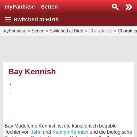
myFanbase
Serien
Serie suchen...
Switched at Birth
Home
SERIEN
myFanbase
»
Serien
»
Switched at Birth
» Charaktere »
Charakte
Serien
Kolumnen
Interviews
Bay Kennish
Veranstaltungen
KULTUR
Specials
SERVICE
Gewinnspiele
Bay Madeleine Kennish ist die künstlerisch begabte
Tochter von
John
und
Kathryn Kennish
und die biologische
Forum