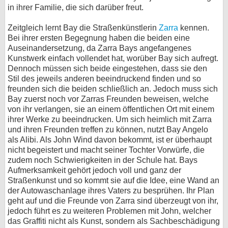
in ihrer Familie, die sich darüber freut.
Zeitgleich lernt Bay die Straßenkünstlerin
Zarra
kennen.
Bei ihrer ersten Begegnung haben die beiden eine
Auseinandersetzung, da Zarra Bays angefangenes
Kunstwerk einfach vollendet hat, worüber Bay sich aufregt.
Dennoch müssen sich beide eingestehen, dass sie den
Stil des jeweils anderen beeindruckend finden und so
freunden sich die beiden schließlich an. Jedoch muss sich
Bay zuerst noch vor Zarras Freunden beweisen, welche
von ihr verlangen, sie an einem öffentlichen Ort mit einem
ihrer Werke zu beeindrucken. Um sich heimlich mit Zarra
und ihren Freunden treffen zu können, nutzt Bay Angelo
als Alibi. Als John Wind davon bekommt, ist er überhaupt
nicht begeistert und macht seiner Tochter Vorwürfe, die
zudem noch Schwierigkeiten in der Schule hat. Bays
Aufmerksamkeit gehört jedoch voll und ganz der
Straßenkunst und so kommt sie auf die Idee, eine Wand an
der Autowaschanlage ihres Vaters zu besprühen. Ihr Plan
geht auf und die Freunde von Zarra sind überzeugt von ihr,
jedoch führt es zu weiteren Problemen mit John, welcher
das Graffiti nicht als Kunst, sondern als Sachbeschädigung