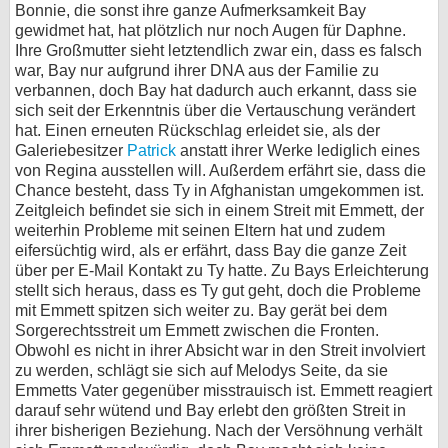
Bonnie, die sonst ihre ganze Aufmerksamkeit Bay
gewidmet hat, hat plötzlich nur noch Augen für Daphne.
Ihre Großmutter sieht letztendlich zwar ein, dass es falsch
war, Bay nur aufgrund ihrer DNA aus der Familie zu
verbannen, doch Bay hat dadurch auch erkannt, dass sie
sich seit der Erkenntnis über die Vertauschung verändert
hat. Einen erneuten Rückschlag erleidet sie, als der
Galeriebesitzer
Patrick
anstatt ihrer Werke lediglich eines
von Regina ausstellen will. Außerdem erfährt sie, dass die
Chance besteht, dass Ty in Afghanistan umgekommen ist.
Zeitgleich befindet sie sich in einem Streit mit Emmett, der
weiterhin Probleme mit seinen Eltern hat und zudem
eifersüchtig wird, als er erfährt, dass Bay die ganze Zeit
über per E-Mail Kontakt zu Ty hatte. Zu Bays Erleichterung
stellt sich heraus, dass es Ty gut geht, doch die Probleme
mit Emmett spitzen sich weiter zu. Bay gerät bei dem
Sorgerechtsstreit um Emmett zwischen die Fronten.
Obwohl es nicht in ihrer Absicht war in den Streit involviert
zu werden, schlägt sie sich auf Melodys Seite, da sie
Emmetts Vater gegenüber misstrauisch ist. Emmett reagiert
darauf sehr wütend und Bay erlebt den größten Streit in
ihrer bisherigen Beziehung. Nach der Versöhnung verhält