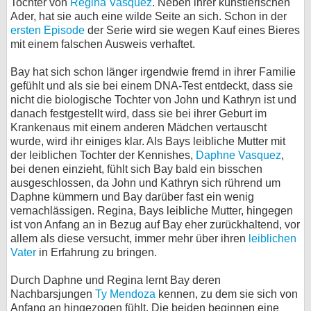
Tochter von
Regina Vasquez
. Neben ihrer künstlerischen
Ader, hat sie auch eine wilde Seite an sich. Schon in der
bei X
ersten Episode
der Serie wird sie wegen Kauf eines Bieres
mit einem falschen Ausweis verhaftet.
bei Facebook
Bay hat sich schon länger irgendwie fremd in ihrer Familie
gefühlt und als sie bei einem DNA-Test entdeckt, dass sie
Kontakt
nicht die biologische Tochter von John und Kathryn ist und
danach festgestellt wird, dass sie bei ihrer Geburt im
Nutzungsbedingungen
Krankenaus mit einem anderen Mädchen vertauscht
wurde, wird ihr einiges klar. Als Bays leibliche Mutter mit
Datenschutz
der leiblichen Tochter der Kennishes,
Daphne Vasquez
,
bei denen einzieht, fühlt sich Bay bald ein bisschen
ausgeschlossen, da John und Kathryn sich rührend um
Cookie-Einstellungen
Daphne kümmern und Bay darüber fast ein wenig
vernachlässigen. Regina, Bays leibliche Mutter, hingegen
Impressum
ist von Anfang an in Bezug auf Bay eher zurückhaltend, vor
Desktop-Ansicht
allem als diese versucht, immer mehr über ihren
leiblichen
Vater
in Erfahrung zu bringen.
myFanbase
Durch Daphne und Regina lernt Bay deren
Nachbarsjungen
Ty Mendoza
kennen, zu dem sie sich von
Anfang an hingezogen fühlt. Die beiden beginnen eine