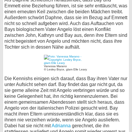
Emmett eine Beziehung führen, ist sie sehr enttäuscht, was
einen erneuten Keil zwischen die beiden Mädchen treibt.
Außerdem schwört Daphne, dass sie im Bezug auf Emmett
nicht so schnell aufgeben wird. Auch das Auftauchen von
Bays biologischem Vater Angelo löst einen Konflikt
zwischen John, Kathryn und Bay aus, denn ihre Eltern sind
nicht begeistert von Angelo und möchten nicht, dass ihre
Tochter sich in dessen Nähe aufhält.
Vanessa Marano
© Lesley Bryce, glam Elle Leary
Die Kennishs einigen sich darauf, dass Bay ihren Vater nur
unter Aufsicht sehen darf. Bay findet das gar nicht gut, da
sie gerne alleine Zeit mit Angelo verbringen würde und so
keine Gelegenheit hat, ihn richtig kennenzulernen. Bei
einem gemeinsamen Abendessen stellt sich heraus, dass
Angelo von der italienischen Polizei gesucht wird. Bay
macht ihren Eltern unmissverständlich klar, dass sie es
ihnen nie verzeihen würde, wenn sie Angelo ausliefern.
Dabei hat sie nicht mit
Adrianna
gerechnet, die ihn
stattdessen ausliefert und Angelo somit wieder vorerst aus