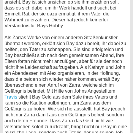
ansieht. Bay ist sich unsicher, ob sie ihm erzählen soll,
dass es sich dabei um ihr Werk handelt und sucht bei
Emmett Rat, der sie dazu ermutigt, ihrem Vater die
Wahrheit zu erzählen. Dieser hat jedoch keinerlei
Verständnis für Bays Hobby.
Als Zarras Werke von einem anderen Straßenkünstler
übermalt werden, erklärt sich Bay dazu bereit, ihr dabei zu
helfen, den Täter zu schnappen. Sie sind erfolgreich und
Bay beschließt sich nach dem gemeinsamen Abend, ihre
Eltern fortan nicht mehr anzulügen, aber für sie dennoch
nicht ihre Leidenschaft aufzugeben. Als Kathryn und John
ein Abendessen mit Alex organisieren, in der Hoffnung,
dass die beiden sich wieder näher kommen, erhält Bay
überraschend einen Anruf von Zarra, welche sich im
Gefängnis befindet. Mit Hilfe von Johns Angestelltem
Travis
stiehlt Bay Geld aus dem Safe ihres Vaters und
kann so die Kaution aufbringen, um Zarra aus dem
Gefängnis zu holen. Wie sich herausstellt, hat Bay jedoch
nicht nur Zarra damit aus dem Gefängnis befreit, sondern
auch deren Freunde. Dass Zarra das Geld nicht wie
versprochen sofort zurückzahlt, bringt nicht nur Bay in eine
missliche Lage, sondern auch Travis, der um seinen Job