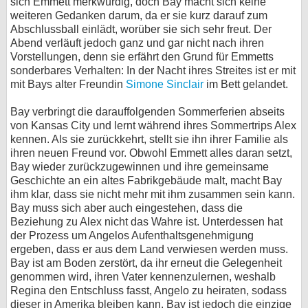
sich Emmett merkwürdig, doch Bay macht sich keine
weiteren Gedanken darum, da er sie kurz darauf zum
Abschlussball einlädt, worüber sie sich sehr freut. Der
Abend verläuft jedoch ganz und gar nicht nach ihren
Vorstellungen, denn sie erfährt den Grund für Emmetts
sonderbares Verhalten: In der Nacht ihres Streites ist er mit
mit Bays alter Freundin
Simone Sinclair
im Bett gelandet.
Bay verbringt die darauffolgenden Sommerferien abseits
von Kansas City und lernt während ihres Sommertrips Alex
kennen. Als sie zurückkehrt, stellt sie ihn ihrer Familie als
ihren neuen Freund vor. Obwohl Emmett alles daran setzt,
Bay wieder zurückzugewinnen und ihre gemeinsame
Geschichte an ein altes Fabrikgebäude malt, macht Bay
ihm klar, dass sie nicht mehr mit ihm zusammen sein kann.
Bay muss sich aber auch eingestehen, dass die
Beziehung zu Alex nicht das Wahre ist. Unterdessen hat
der Prozess um Angelos Aufenthaltsgenehmigung
ergeben, dass er aus dem Land verwiesen werden muss.
Bay ist am Boden zerstört, da ihr erneut die Gelegenheit
genommen wird, ihren Vater kennenzulernen, weshalb
Regina den Entschluss fasst, Angelo zu heiraten, sodass
dieser in Amerika bleiben kann. Bay ist jedoch die einzige