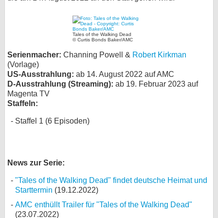
bei X
bei Facebook
Tales of the Walking Dead
© Curtis Bonds Baker/AMC
Serienmacher:
Channing Powell &
Robert Kirkman
(Vorlage)
Kontakt
US-Ausstrahlung:
ab 14. August 2022 auf AMC
D-Ausstrahlung (Streaming):
ab 19. Februar 2023 auf
Nutzungsbedingungen
Magenta TV
Staffeln:
Datenschutz
Staffel 1 (6 Episoden)
Cookie-Einstellungen
Impressum
News zur Serie:
Desktop-Ansicht
myFanbase
"Tales of the Walking Dead" findet deutsche Heimat und
Starttermin
(19.12.2022)
AMC enthüllt Trailer für "Tales of the Walking Dead"
(23.07.2022)