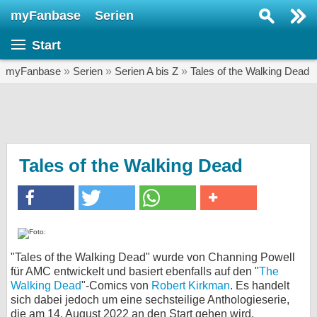
myFanbase
Serien
Serie suchen...
Start
Home
SERIEN
myFanbase
»
Serien
»
Serien A bis Z
»
Tales of the Walking Dead
Serien
Kolumnen
Interviews
Tales of the Walking Dead
Veranstaltungen
KULTUR
Specials
SERVICE
"Tales of the Walking Dead" wurde von Channing Powell
für AMC entwickelt und basiert ebenfalls auf den "
The
Gewinnspiele
Walking Dead
"-Comics von
Robert Kirkman
. Es handelt
sich dabei jedoch um eine sechsteilige Anthologieserie,
Forum
die am 14. August 2022 an den Start gehen wird.