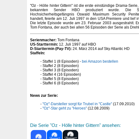
"Oz - Hölle hinter Gittern" ist die erste einstündige Drama-Serie,
bekannten Sender HBO produziert wurde. Die Se
Hochsicherheitsgefängnis Oswald Maximum Security Penite
handelt, feierte am 12. Juli 1997 in den USA Premiere und lief i
Die letzte Episode wurde am 23. Februar 2003 ausgestrahlt. E
Tom Fontana, der auch bei allen 56 Episoden der Serie als Dreh
Serienmacher:
Tom Fontana
US-Starttermin:
12. Juli 1997 auf HBO
D-Starttermin (Pay-TV):
24. März 2014 auf Sky Atlantic HD
Staffeln:
Staffel 1 (8 Episoden) -
bei Amazon bestellen
Staffel 2 (8 Episoden)
Staffel 3 (8 Episoden)
Staffel 4 (16 Episoden)
Staffel 5 (8 Episoden)
Staffel 6 (8 Episoden)
News zur Serie:
"Oz"-Darsteller sorgt für Trubel in "Castle"
(17.09.2010)
"Oz"-Star geht zu "Heroes"
(12.08.2009)
Die Serie "Oz - Hölle hinter Gittern" ansehen: