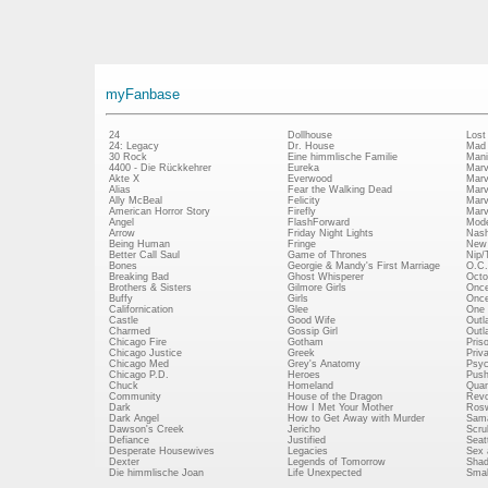
myFanbase
24
Dollhouse
Lost
24: Legacy
Dr. House
Mad
30 Rock
Eine himmlische Familie
Mani
4400 - Die Rückkehrer
Eureka
Marv
Akte X
Everwood
Marv
Alias
Fear the Walking Dead
Marv
Ally McBeal
Felicity
Marv
American Horror Story
Firefly
Marv
Angel
FlashForward
Mode
Arrow
Friday Night Lights
Nash
Being Human
Fringe
New 
Better Call Saul
Game of Thrones
Nip/
Bones
Georgie & Mandy's First Marriage
O.C.
Breaking Bad
Ghost Whisperer
Octo
Brothers & Sisters
Gilmore Girls
Once
Buffy
Girls
Once
Californication
Glee
One 
Castle
Good Wife
Outl
Charmed
Gossip Girl
Outl
Chicago Fire
Gotham
Pris
Chicago Justice
Greek
Priv
Chicago Med
Grey's Anatomy
Psy
Chicago P.D.
Heroes
Push
Chuck
Homeland
Quan
Community
House of the Dragon
Revo
Dark
How I Met Your Mother
Rosw
Dark Angel
How to Get Away with Murder
Sam
Dawson's Creek
Jericho
Scru
Defiance
Justified
Seatt
Desperate Housewives
Legacies
Sex 
Dexter
Legends of Tomorrow
Shad
Die himmlische Joan
Life Unexpected
Small