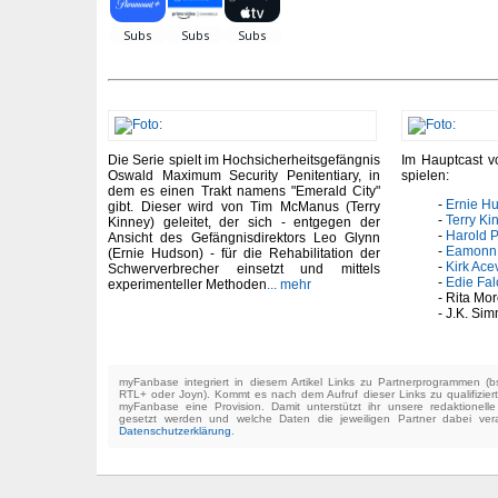
Die Serie spielt im Hochsicherheitsgefängnis
Im Hauptcast vo
Oswald Maximum Security Penitentiary, in
spielen:
dem es einen Trakt namens "Emerald City"
Ernie H
gibt. Dieser wird von Tim McManus (Terry
Terry Ki
Kinney) geleitet, der sich - entgegen der
Harold P
Ansicht des Gefängnisdirektors Leo Glynn
Eamonn 
(Ernie Hudson) - für die Rehabilitation der
Kirk Ac
Schwerverbrecher einsetzt und mittels
Edie Fal
experimenteller Methoden
... mehr
Rita Mo
J.K. Si
myFanbase integriert in diesem Artikel Links zu Partnerprogrammen 
RTL+ oder Joyn). Kommt es nach dem Aufruf dieser Links zu qualifizier
myFanbase eine Provision. Damit unterstützt ihr unsere redaktionell
gesetzt werden und welche Daten die jeweiligen Partner dabei verar
Datenschutzerklärung
.