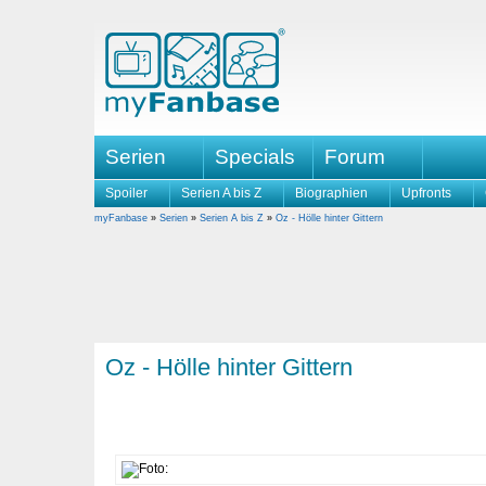
Serien
Specials
Forum
Spoiler
Serien A bis Z
Biographien
Upfronts
myFanbase
»
Serien
»
Serien A bis Z
»
Oz - Hölle hinter Gittern
Oz - Hölle hinter Gittern