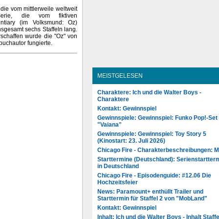
 die vom mittlerweile weltweit
rie, die vom fiktiven
ntiary (im Volksmund: Oz)
nsgesamt sechs Staffeln lang.
rschaffen wurde die "Oz" von
buchautor fungierte.
MEISTGELESEN
Charaktere: Ich und die Walter Boys -
Charaktere
Kontakt: Gewinnspiel
Gewinnspiele: Gewinnspiel: Funko Pop!-Set
"Vaiana"
Gewinnspiele: Gewinnspiel: Toy Story 5
(Kinostart: 23. Juli 2026)
Chicago Fire - Charakterbeschreibungen: 
Starttermine (Deutschland): Serienstartter
in Deutschland
Chicago Fire - Episodenguide: #12.06 Die
Hochzeitsfeier
News: Paramount+ enthüllt Trailer und
Starttermin für Staffel 2 von "MobLand"
Kontakt: Gewinnspiel
Inhalt: Ich und die Walter Boys - Inhalt Staffe