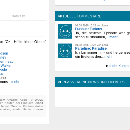
AKTUELLE KOMMENTARE
Powered by
04.08.2026 10:29 von Lena
Furious: Furious
Ja, die neueste Episode war ge
schon zu streamen,...
mehr
n "Oz - Hölle hinter Gittern"
04.08.2026 10:27 von Lena
Paradise: Paradise
Ich bin immer hin- und hergeriss
udson
ein Ereignis den...
mehr
nney
errineau
Walker
mehr Komme
evedo
co
reno
mmons
... mehr
VERPASST KEINE NEWS UND UPDATES
(bspw. Amazon, Apple TV, WOW,
ten Käufen der Produkte, erhält
e Arbeit. Welche Cookies dabei
beiten, erfahrt ihr in unserer