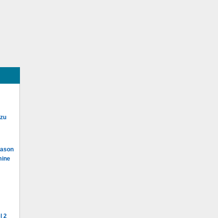
 zu
Mason
mine
l 2