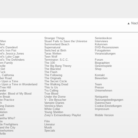
▲ Nac
Stranger Things
Serienlexikon
 Men
Stuart Fails to Save the Universe
Interviews
fest
Summerland Beach
Kolumnen
el's Daredevil
Supernatural
DVD-Rezensionen
el's Iron Fist
Switched at Birth
Fotogalerien
el's Jessica Jones
Taras Welten
Veranstaltungen
el's Luke Cage
Teen Wolf
el's The Defenders
Terminator: S.C.C.
Forum
rn Family
The 100
Biographien
ville
The Big Bang Theory
Gewinnspiele
Girl
The Blacklist
Shop
Tuck
The Flash
, California
The Following
Kontakt
ber Road
The Originals
Bewerben
 Upon a Time
The Secret Circle
 Upon a Time in Wonderland
The Walking Dead
Team
Tree Hill
This Is Us
Presse
ander
Tru Calling
Unternehmen
ander: Blood of My Blood
True Blood
on Break
Under the Dome
Netiquette
ate Practice
V - Die Besucher
Nutzungsbedingungen
ch
Vampire Diaries
Datenschutz
ing Daisies
Veronica Mars
Cookie-Einstellungen
tico
White Collar
Impressum
lution
Young Sheldon
ell
Zoey's Extraordinary Playlist
Mobile Version
antha Who?
bs
Film
le Firefighters
Literatur
and the City
Musik
owhunters
Specials
ville