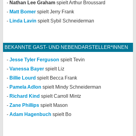
Nathan Lee Graham
spielt Arthur Broussard
bei X
Matt Bomer
spielt Jerry Frank
Linda Lavin
spielt Sybil Schneiderman
bei Facebook
Kontakt
BEKANNTE GAST- UND NEBENDARSTELLER*INNEN
Nutzungsbedingungen
Jesse Tyler Ferguson
spielt Tevin
Datenschutz
Vanessa Bayer
spielt Liz
Billie Lourd
spielt Becca Frank
Cookie-Einstellungen
Pamela Adlon
spielt Mindy Schneiderman
Impressum
Richard Kind
spielt Carroll Mintz
Desktop-Ansicht
Zane Phillips
spielt Mason
myFanbase
Adam Hagenbuch
spielt Bo