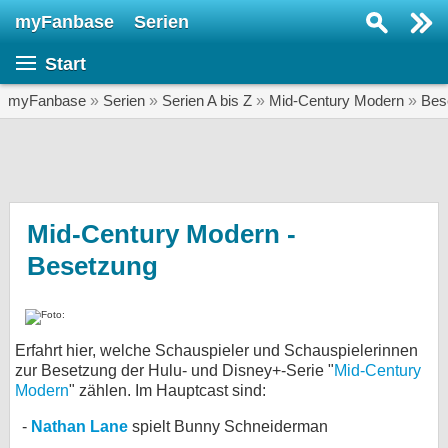
myFanbase
Serien
Serie suchen...
Start
Home
SERIEN
myFanbase
»
Serien
»
Serien A bis Z
»
Mid-Century Modern
»
Bes
Serien
Kolumnen
Interviews
Mid-Century Modern -
Besetzung
Veranstaltungen
KULTUR
Specials
Erfahrt hier, welche Schauspieler und Schauspielerinnen
SERVICE
zur Besetzung der Hulu- und Disney+-Serie "
Mid-Century
Gewinnspiele
Modern
" zählen. Im Hauptcast sind:
Nathan Lane
spielt Bunny Schneiderman
Forum