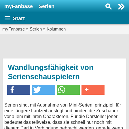
myFanbase
Serien
Serie suchen...
Start
Home
SERIEN
myFanbase
»
Serien
»
Kolumnen
Serien
Kolumnen
Interviews
Wandlungsfähigkeit von
Serienschauspielern
Veranstaltungen
KULTUR
Specials
SERVICE
Serien sind, mit Ausnahme von Mini-Serien, prinzipiell für
eine längere Laufzeit auslegt und binden die Zuschauer
Gewinnspiele
vor allem mit ihren Charakteren. Für die Darsteller jener
bedeutet das teilweise, dass sie schnell nur noch mit
Forum
diesem Part in Verbindung gebracht werden, gerade wenn