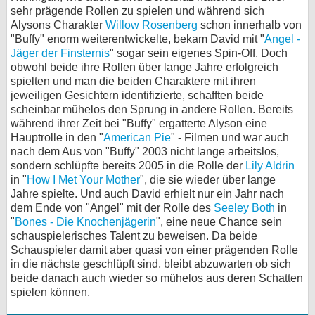
sehr prägende Rollen zu spielen und während sich
Alysons Charakter
Willow Rosenberg
schon innerhalb von
"Buffy" enorm weiterentwickelte, bekam David mit "
Angel -
Jäger der Finsternis
" sogar sein eigenes Spin-Off. Doch
obwohl beide ihre Rollen über lange Jahre erfolgreich
spielten und man die beiden Charaktere mit ihren
jeweiligen Gesichtern identifizierte, schafften beide
scheinbar mühelos den Sprung in andere Rollen. Bereits
während ihrer Zeit bei "Buffy" ergatterte Alyson eine
Hauptrolle in den "
American Pie
" - Filmen und war auch
nach dem Aus von "Buffy" 2003 nicht lange arbeitslos,
sondern schlüpfte bereits 2005 in die Rolle der
Lily Aldrin
in "
How I Met Your Mother
", die sie wieder über lange
Jahre spielte. Und auch David erhielt nur ein Jahr nach
dem Ende von "Angel" mit der Rolle des
Seeley Both
in
"
Bones - Die Knochenjägerin
", eine neue Chance sein
schauspielerisches Talent zu beweisen. Da beide
Schauspieler damit aber quasi von einer prägenden Rolle
in die nächste geschlüpft sind, bleibt abzuwarten ob sich
beide danach auch wieder so mühelos aus deren Schatten
spielen können.