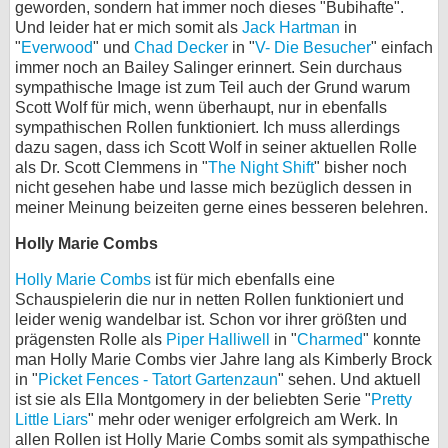
geworden, sondern hat immer noch dieses "Bubihafte".
Und leider hat er mich somit als
Jack Hartman
in
"
Everwood
" und
Chad Decker
in "
V- Die Besucher
" einfach
immer noch an Bailey Salinger erinnert. Sein durchaus
sympathische Image ist zum Teil auch der Grund warum
Scott Wolf für mich, wenn überhaupt, nur in ebenfalls
sympathischen Rollen funktioniert. Ich muss allerdings
dazu sagen, dass ich Scott Wolf in seiner aktuellen Rolle
als Dr. Scott Clemmens in "
The Night Shift
" bisher noch
nicht gesehen habe und lasse mich bezüglich dessen in
meiner Meinung beizeiten gerne eines besseren belehren.
Holly Marie Combs
Holly Marie Combs
ist für mich ebenfalls eine
Schauspielerin die nur in netten Rollen funktioniert und
leider wenig wandelbar ist. Schon vor ihrer größten und
prägensten Rolle als
Piper Halliwell
in "
Charmed
" konnte
man Holly Marie Combs vier Jahre lang als Kimberly Brock
in "
Picket Fences - Tatort Gartenzaun
" sehen. Und aktuell
ist sie als Ella Montgomery in der beliebten Serie "
Pretty
Little Liars
" mehr oder weniger erfolgreich am Werk. In
allen Rollen ist Holly Marie Combs somit als sympathische