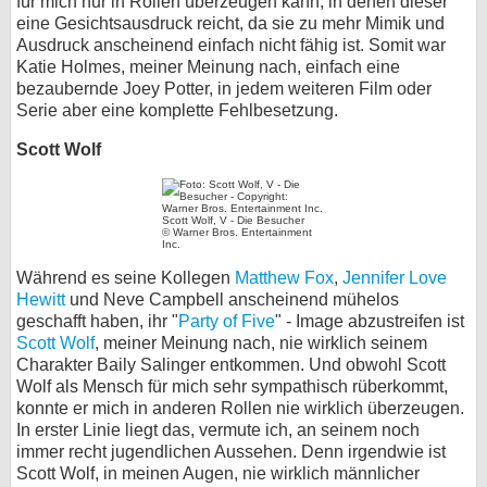
für mich nur in Rollen überzeugen kann, in denen dieser
eine Gesichtsausdruck reicht, da sie zu mehr Mimik und
Ausdruck anscheinend einfach nicht fähig ist. Somit war
Katie Holmes, meiner Meinung nach, einfach eine
bezaubernde Joey Potter, in jedem weiteren Film oder
Serie aber eine komplette Fehlbesetzung.
Scott Wolf
Scott Wolf, V - Die Besucher
© Warner Bros. Entertainment
Inc.
Während es seine Kollegen
Matthew Fox
,
Jennifer Love
Hewitt
und Neve Campbell anscheinend mühelos
geschafft haben, ihr "
Party of Five
" - Image abzustreifen ist
Scott Wolf
, meiner Meinung nach, nie wirklich seinem
Charakter Baily Salinger entkommen. Und obwohl Scott
Wolf als Mensch für mich sehr sympathisch rüberkommt,
konnte er mich in anderen Rollen nie wirklich überzeugen.
In erster Linie liegt das, vermute ich, an seinem noch
immer recht jugendlichen Aussehen. Denn irgendwie ist
Scott Wolf, in meinen Augen, nie wirklich männlicher