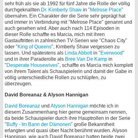
sehr früh als sie ab 1992 für fünf Jahre die Rolle der völlig
durchgeknallten
Dr. Kimberly Shaw
in "
Melrose Place
"
übernahm. Ein Charakter der die Serie sehr geprägt hat
und immer in Verbindung mit "Melrose Place" genannt und
auch gesehen wird. Aber auch nach 114 Episoden in
dieser Rolle schaffte es Marcia, mich mit ihren
Gastauftritten in zahlreichen TV-Serien wie "Chaos City"
oder "
King of Queens
", Kimberly Shaw vergessen zu
lassen. Und spätestens als
Linda Abbott
in "
Everwood
"
und in ihrer Paraderolle als
Bree Van De Kamp
in
"
Desperate Housewives
", schaffte es Marcia mich komplett
von ihrem Talent als Schauspielerin und damit der Gabe in
völlig unterschiedliche Rollen zu schlüpfen, zu
überzeugen.
David Boreanaz & Alyson Hannigan
David Boreanaz
und
Alyson Hannigan
möchte ich in
diesem Zusammenhang hier gerne gemeinsam nennen,
da beide Schauspieler durch ihre Hauptrollen in der Serie
"
Buffy - Im Bann der Dämonen
" große Bekanntheit
erlangten und quasi über Nacht berühmt wurden. Alyson
Hannigan, wie auch David Boreanaz hatten beide zwei