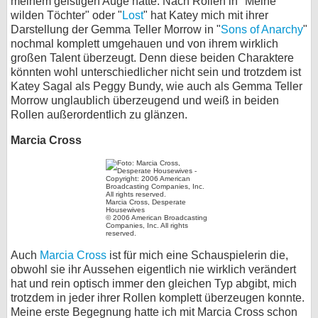
meinem geistigen Auge hatte. Nach Rollen in "Meine
wilden Töchter" oder "
Lost
" hat Katey mich mit ihrer
Darstellung der Gemma Teller Morrow in "
Sons of Anarchy
"
nochmal komplett umgehauen und von ihrem wirklich
großen Talent überzeugt. Denn diese beiden Charaktere
könnten wohl unterschiedlicher nicht sein und trotzdem ist
Katey Sagal als Peggy Bundy, wie auch als Gemma Teller
Morrow unglaublich überzeugend und weiß in beiden
Rollen außerordentlich zu glänzen.
Marcia Cross
Marcia Cross, Desperate
Housewives
© 2006 American Broadcasting
Companies, Inc. All rights
reserved.
Auch
Marcia Cross
ist für mich eine Schauspielerin die,
obwohl sie ihr Aussehen eigentlich nie wirklich verändert
hat und rein optisch immer den gleichen Typ abgibt, mich
trotzdem in jeder ihrer Rollen komplett überzeugen konnte.
Meine erste Begegnung hatte ich mit Marcia Cross schon