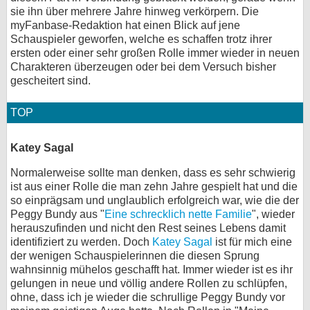
sie ihn über mehrere Jahre hinweg verkörpern. Die
bei X
myFanbase-Redaktion hat einen Blick auf jene
Schauspieler geworfen, welche es schaffen trotz ihrer
bei Facebook
ersten oder einer sehr großen Rolle immer wieder in neuen
Charakteren überzeugen oder bei dem Versuch bisher
gescheitert sind.
Kontakt
TOP
Nutzungsbedingungen
Katey Sagal
Datenschutz
Normalerweise sollte man denken, dass es sehr schwierig
Cookie-Einstellungen
ist aus einer Rolle die man zehn Jahre gespielt hat und die
so einprägsam und unglaublich erfolgreich war, wie die der
Impressum
Peggy Bundy aus "
Eine schrecklich nette Familie
", wieder
herauszufinden und nicht den Rest seines Lebens damit
Desktop-Ansicht
identifiziert zu werden. Doch
Katey Sagal
ist für mich eine
myFanbase
der wenigen Schauspielerinnen die diesen Sprung
wahnsinnig mühelos geschafft hat. Immer wieder ist es ihr
gelungen in neue und völlig andere Rollen zu schlüpfen,
ohne, dass ich je wieder die schrullige Peggy Bundy vor