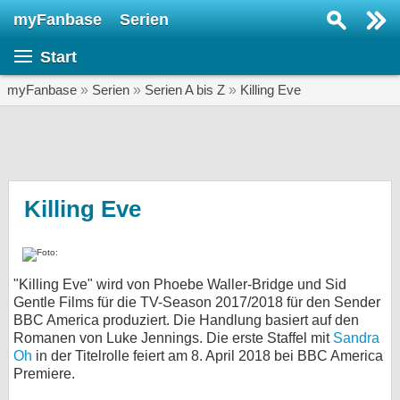
myFanbase
Serien
Serie suchen...
Start
Home
SERIEN
myFanbase
»
Serien
»
Serien A bis Z
»
Killing Eve
Serien
Kolumnen
Interviews
Killing Eve
Veranstaltungen
KULTUR
"Killing Eve" wird von Phoebe Waller-Bridge und Sid
Specials
Gentle Films für die TV-Season 2017/2018 für den Sender
BBC America produziert. Die Handlung basiert auf den
SERVICE
Romanen von Luke Jennings. Die erste Staffel mit
Sandra
Gewinnspiele
Oh
in der Titelrolle feiert am 8. April 2018 bei BBC America
Premiere.
Forum