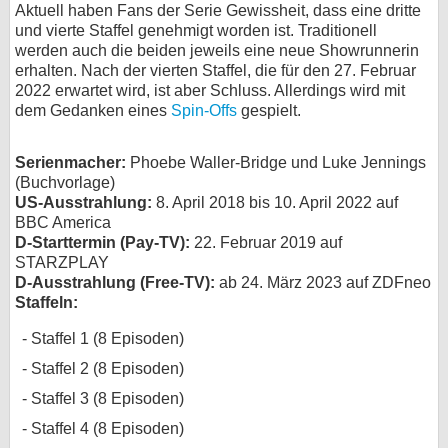
Aktuell haben Fans der Serie Gewissheit, dass eine dritte
bei X
und vierte Staffel genehmigt worden ist. Traditionell
werden auch die beiden jeweils eine neue Showrunnerin
erhalten. Nach der vierten Staffel, die für den 27. Februar
bei Facebook
2022 erwartet wird, ist aber Schluss. Allerdings wird mit
dem Gedanken eines
Spin-Offs
gespielt.
Kontakt
Serienmacher:
Phoebe Waller-Bridge und Luke Jennings
Nutzungsbedingungen
(Buchvorlage)
US-Ausstrahlung:
8. April 2018 bis 10. April 2022 auf
Datenschutz
BBC America
D-Starttermin (Pay-TV):
22. Februar 2019 auf
STARZPLAY
Cookie-Einstellungen
D-Ausstrahlung (Free-TV):
ab 24. März 2023 auf ZDFneo
Staffeln:
Impressum
Staffel 1 (8 Episoden)
Desktop-Ansicht
myFanbase
Staffel 2 (8 Episoden)
Staffel 3 (8 Episoden)
Staffel 4 (8 Episoden)