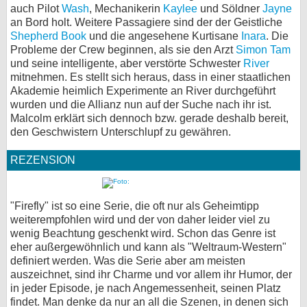
auch Pilot
Wash
, Mechanikerin
Kaylee
und Söldner
Jayne
an Bord holt. Weitere Passagiere sind der der Geistliche
Shepherd Book
und die angesehene Kurtisane
Inara
. Die
Probleme der Crew beginnen, als sie den Arzt
Simon Tam
und seine intelligente, aber verstörte Schwester
River
mitnehmen. Es stellt sich heraus, dass in einer staatlichen
Akademie heimlich Experimente an River durchgeführt
wurden und die Allianz nun auf der Suche nach ihr ist.
Malcolm erklärt sich dennoch bzw. gerade deshalb bereit,
den Geschwistern Unterschlupf zu gewähren.
REZENSION
"Firefly" ist so eine Serie, die oft nur als Geheimtipp
weiterempfohlen wird und der von daher leider viel zu
wenig Beachtung geschenkt wird. Schon das Genre ist
eher außergewöhnlich und kann als "Weltraum-Western"
definiert werden. Was die Serie aber am meisten
auszeichnet, sind ihr Charme und vor allem ihr Humor, der
in jeder Episode, je nach Angemessenheit, seinen Platz
findet. Man denke da nur an all die Szenen, in denen sich