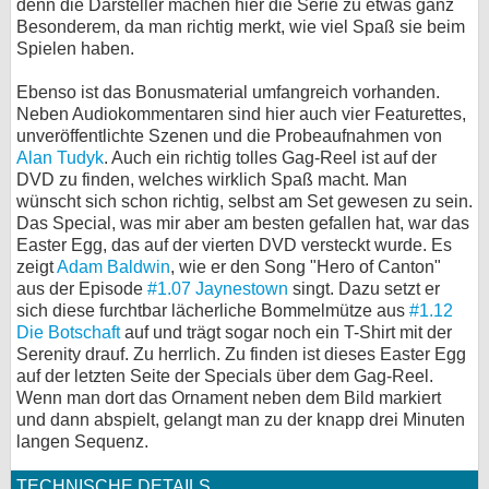
denn die Darsteller machen hier die Serie zu etwas ganz
Besonderem, da man richtig merkt, wie viel Spaß sie beim
Spielen haben.
Ebenso ist das Bonusmaterial umfangreich vorhanden.
Neben Audiokommentaren sind hier auch vier Featurettes,
unveröffentlichte Szenen und die Probeaufnahmen von
Alan Tudyk
. Auch ein richtig tolles Gag-Reel ist auf der
DVD zu finden, welches wirklich Spaß macht. Man
wünscht sich schon richtig, selbst am Set gewesen zu sein.
Das Special, was mir aber am besten gefallen hat, war das
Easter Egg, das auf der vierten DVD versteckt wurde. Es
zeigt
Adam Baldwin
, wie er den Song "Hero of Canton"
aus der Episode
#1.07 Jaynestown
singt. Dazu setzt er
sich diese furchtbar lächerliche Bommelmütze aus
#1.12
Die Botschaft
auf und trägt sogar noch ein T-Shirt mit der
Serenity drauf. Zu herrlich. Zu finden ist dieses Easter Egg
auf der letzten Seite der Specials über dem Gag-Reel.
Wenn man dort das Ornament neben dem Bild markiert
und dann abspielt, gelangt man zu der knapp drei Minuten
langen Sequenz.
TECHNISCHE DETAILS