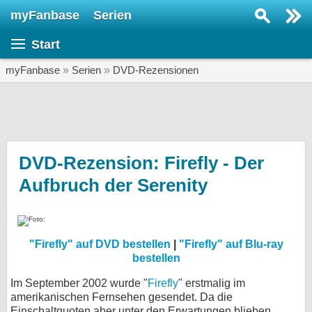
myFanbase
Serien
Serie suchen...
Start
Home
SERIEN
myFanbase
»
Serien
»
DVD-Rezensionen
Serien
Kolumnen
Interviews
DVD-Rezension: Firefly - Der
Aufbruch der Serenity
Veranstaltungen
KULTUR
Specials
"Firefly" auf DVD bestellen
|
"Firefly" auf Blu-ray
SERVICE
bestellen
Gewinnspiele
Im September 2002 wurde "
Firefly
" erstmalig im
amerikanischen Fernsehen gesendet. Da die
Forum
Einschaltquoten aber unter den Erwartungen blieben,