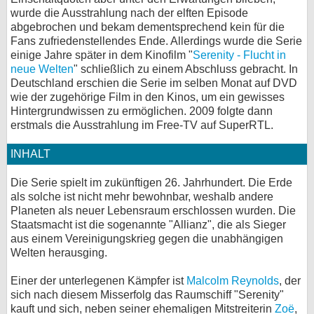
wurde die Ausstrahlung nach der elften Episode
bei X
abgebrochen und bekam dementsprechend kein für die
Fans zufriedenstellendes Ende. Allerdings wurde die Serie
bei Facebook
einige Jahre später in dem Kinofilm "
Serenity - Flucht in
neue Welten
" schließlich zu einem Abschluss gebracht. In
Deutschland erschien die Serie im selben Monat auf DVD
Kontakt
wie der zugehörige Film in den Kinos, um ein gewisses
Hintergrundwissen zu ermöglichen. 2009 folgte dann
erstmals die Ausstrahlung im Free-TV auf SuperRTL.
Nutzungsbedingungen
INHALT
Datenschutz
Die Serie spielt im zukünftigen 26. Jahrhundert. Die Erde
Cookie-Einstellungen
als solche ist nicht mehr bewohnbar, weshalb andere
Planeten als neuer Lebensraum erschlossen wurden. Die
Impressum
Staatsmacht ist die sogenannte "Allianz", die als Sieger
aus einem Vereinigungskrieg gegen die unabhängigen
Desktop-Ansicht
Welten herausging.
myFanbase
Einer der unterlegenen Kämpfer ist
Malcolm Reynolds
, der
sich nach diesem Misserfolg das Raumschiff "Serenity"
kauft und sich, neben seiner ehemaligen Mitstreiterin
Zoë
,