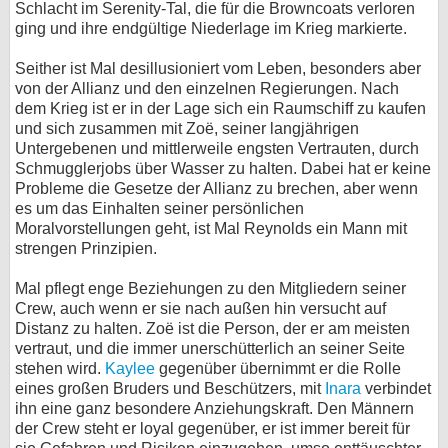
Schlacht im Serenity-Tal, die für die Browncoats verloren
bei X
ging und ihre endgültige Niederlage im Krieg markierte.
Seither ist Mal desillusioniert vom Leben, besonders aber
bei Facebook
von der Allianz und den einzelnen Regierungen. Nach
dem Krieg ist er in der Lage sich ein Raumschiff zu kaufen
und sich zusammen mit Zoë, seiner langjährigen
Kontakt
Untergebenen und mittlerweile engsten Vertrauten, durch
Schmugglerjobs über Wasser zu halten. Dabei hat er keine
Nutzungsbedingungen
Probleme die Gesetze der Allianz zu brechen, aber wenn
es um das Einhalten seiner persönlichen
Datenschutz
Moralvorstellungen geht, ist Mal Reynolds ein Mann mit
strengen Prinzipien.
Cookie-Einstellungen
Mal pflegt enge Beziehungen zu den Mitgliedern seiner
Impressum
Crew, auch wenn er sie nach außen hin versucht auf
Distanz zu halten. Zoë ist die Person, der er am meisten
Desktop-Ansicht
vertraut, und die immer unerschütterlich an seiner Seite
myFanbase
stehen wird.
Kaylee
gegenüber übernimmt er die Rolle
eines großen Bruders und Beschützers, mit
Inara
verbindet
ihn eine ganz besondere Anziehungskraft. Den Männern
der Crew steht er loyal gegenüber, er ist immer bereit für