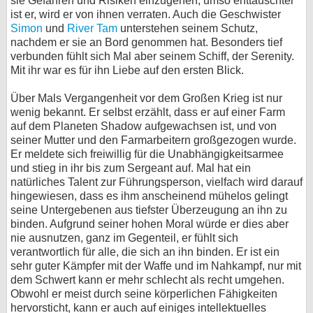
sie Gefahren und Risiken einzugehen, umso enttäuschter
ist er, wird er von ihnen verraten. Auch die Geschwister
Simon
und
River Tam
unterstehen seinem Schutz,
nachdem er sie an Bord genommen hat. Besonders tief
verbunden fühlt sich Mal aber seinem Schiff, der Serenity.
Mit ihr war es für ihn Liebe auf den ersten Blick.
Über Mals Vergangenheit vor dem Großen Krieg ist nur
wenig bekannt. Er selbst erzählt, dass er auf einer Farm
auf dem Planeten Shadow aufgewachsen ist, und von
seiner Mutter und den Farmarbeitern großgezogen wurde.
Er meldete sich freiwillig für die Unabhängigkeitsarmee
und stieg in ihr bis zum Sergeant auf. Mal hat ein
natürliches Talent zur Führungsperson, vielfach wird darauf
hingewiesen, dass es ihm anscheinend mühelos gelingt
seine Untergebenen aus tiefster Überzeugung an ihn zu
binden. Aufgrund seiner hohen Moral würde er dies aber
nie ausnutzen, ganz im Gegenteil, er fühlt sich
verantwortlich für alle, die sich an ihn binden. Er ist ein
sehr guter Kämpfer mit der Waffe und im Nahkampf, nur mit
dem Schwert kann er mehr schlecht als recht umgehen.
Obwohl er meist durch seine körperlichen Fähigkeiten
hervorsticht, kann er auch auf einiges intellektuelles