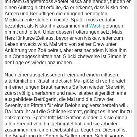
mit dem Gangsterboss Adelei Niska aneinander, für den er
einen Auftrag nicht erfüllte, da er erkennt, dass Niska den
Armen und Bedürftigen die dringend benötigten
Medikamente stehlen möchte. Später muss er dafür
bezahlen, als Niska ihn zusammen mit
Wash
gefangen
nimmt und foltert. Unter dessen Folterungen setzt Mals
Herz für kurze Zeit aus, bevor er von Niska wieder zum
Leben erweckt wird. Mal wird von seiner Crew unter
Anführung von Zoë befreit, aber erst nachdem Niska ihm
ein Ohr abgeschnitten hat. Glücklicherweise ist Simon in
der Lage es wieder anzunähen.
Nach einer ausgelassenen Feier und einem diffusen,
altertümlichen Ritual findet sich Mal plötzlich verheiratet
mit einer jungen Braut namens Saffron wieder. Sie wirkt
zuerst völlig unerfahren und naiv, ist aber eigentlich eine
ausgebildete Betrügerin, die Mal und die Crew der
Serenity an Piraten für eine Belohnung verscherbeln will.
Da Inara ihr auf die Schliche kommt, gelingt es ihnen ihr zu
entkommen. Später trifft Mal Saffron wieder, als sie einen
alten Freund von ihm geheiratet hat, und sie arbeiten
zusammen, um einen Diebstahl zu begehen. Diesmal ist
die Besatzung der Serenity Saffron einen Schritt voraus,