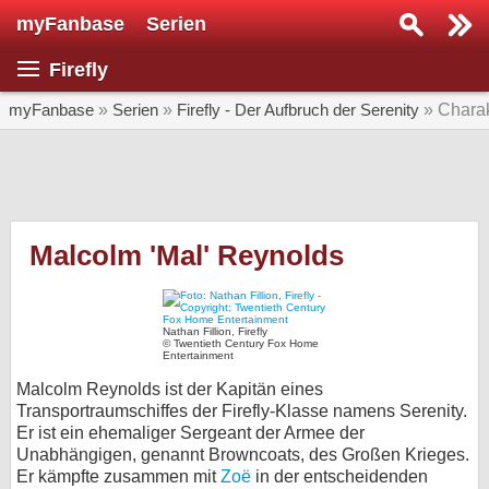
myFanbase
Serien
Serie suchen...
Firefly
Home
SERIEN
myFanbase
»
Serien
»
Firefly - Der Aufbruch der Serenity
» Chara
Serien
Kolumnen
Interviews
Malcolm 'Mal' Reynolds
Veranstaltungen
KULTUR
Nathan Fillion, Firefly
© Twentieth Century Fox Home
Specials
Entertainment
Malcolm Reynolds ist der Kapitän eines
SERVICE
Transportraumschiffes der Firefly-Klasse namens Serenity.
Gewinnspiele
Er ist ein ehemaliger Sergeant der Armee der
Unabhängigen, genannt Browncoats, des Großen Krieges.
Forum
Er kämpfte zusammen mit
Zoë
in der entscheidenden