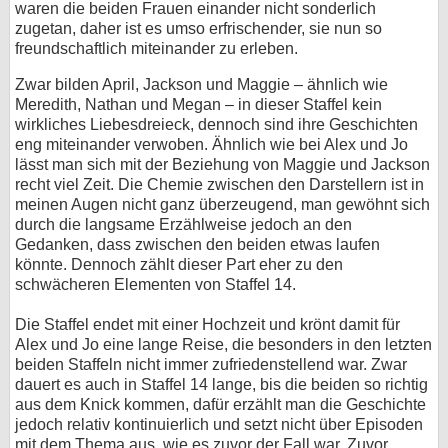
waren die beiden Frauen einander nicht sonderlich
zugetan, daher ist es umso erfrischender, sie nun so
freundschaftlich miteinander zu erleben.
Zwar bilden April, Jackson und Maggie – ähnlich wie
Meredith, Nathan und Megan – in dieser Staffel kein
wirkliches Liebesdreieck, dennoch sind ihre Geschichten
eng miteinander verwoben. Ähnlich wie bei Alex und Jo
lässt man sich mit der Beziehung von Maggie und Jackson
recht viel Zeit. Die Chemie zwischen den Darstellern ist in
meinen Augen nicht ganz überzeugend, man gewöhnt sich
durch die langsame Erzählweise jedoch an den
Gedanken, dass zwischen den beiden etwas laufen
könnte. Dennoch zählt dieser Part eher zu den
schwächeren Elementen von Staffel 14.
Die Staffel endet mit einer Hochzeit und krönt damit für
Alex und Jo eine lange Reise, die besonders in den letzten
beiden Staffeln nicht immer zufriedenstellend war. Zwar
dauert es auch in Staffel 14 lange, bis die beiden so richtig
aus dem Knick kommen, dafür erzählt man die Geschichte
jedoch relativ kontinuierlich und setzt nicht über Episoden
mit dem Thema aus, wie es zuvor der Fall war. Zuvor