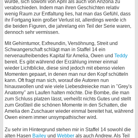
wurde, sich sowohl von April als auch von Arizona zu
verabschieden. Indem man ihren Geschichten relativ
wenig Raum zur Entfaltung lies, hat man das Gefühl, dass
ihr Fortgang kein großer Verlust ist, allerdings werde ich
die beiden Figuren, die jahrelang ein Teil der Serie waren,
dennoch sehr vermissen.
Mit Gehirntumor, Exfreundin, Versöhnung, Streit und
Schwangerschaft schlägt man in Staffel 14 ein
nervenaufreibendes Kapital für Amelia, Owen und
Teddy
bereit. Es gibt während der Erzählung immer einmal
wieder Lichtblicke, diese sind jedoch mit ebenso vielen
Momenten gepaart, in denen man nur den Kopf schütteln
kann. Oft fragt man sich, worauf die Autoren nun
hinauswollen und wie viele Liebesdreiecke man in "Grey's
Anatomy" am Laufen halten möchte. Die Bombe, die man
zum Schluss platzen lässt, verheißt nichts Gutes und stellt
zum Großteil die schönen Momente in den Schatten, die
Amelia den Zuschauer wieder einmal bereitet hat, während
Owen einem immer unsympathischer wird.
Zu sehr im Hintergrund stehen mir in Staffel 14 sowohl die
alten Hasen
Bailey
und
Webber
als auch Andrew. Als Teil