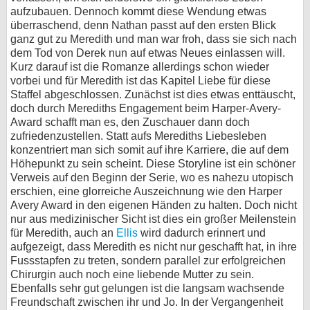
aufzubauen. Dennoch kommt diese Wendung etwas
überraschend, denn Nathan passt auf den ersten Blick
ganz gut zu Meredith und man war froh, dass sie sich nach
dem Tod von Derek nun auf etwas Neues einlassen will.
Kurz darauf ist die Romanze allerdings schon wieder
vorbei und für Meredith ist das Kapitel Liebe für diese
Staffel abgeschlossen. Zunächst ist dies etwas enttäuscht,
doch durch Merediths Engagement beim Harper-Avery-
Award schafft man es, den Zuschauer dann doch
zufriedenzustellen. Statt aufs Merediths Liebesleben
konzentriert man sich somit auf ihre Karriere, die auf dem
Höhepunkt zu sein scheint. Diese Storyline ist ein schöner
Verweis auf den Beginn der Serie, wo es nahezu utopisch
erschien, eine glorreiche Auszeichnung wie den Harper
Avery Award in den eigenen Händen zu halten. Doch nicht
nur aus medizinischer Sicht ist dies ein großer Meilenstein
für Meredith, auch an
Ellis
wird dadurch erinnert und
aufgezeigt, dass Meredith es nicht nur geschafft hat, in ihre
Fussstapfen zu treten, sondern parallel zur erfolgreichen
Chirurgin auch noch eine liebende Mutter zu sein.
Ebenfalls sehr gut gelungen ist die langsam wachsende
Freundschaft zwischen ihr und Jo. In der Vergangenheit