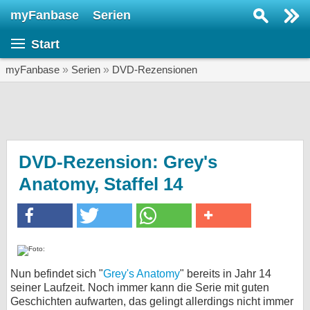
myFanbase
Serien
Serie suchen...
Start
Home
SERIEN
myFanbase
»
Serien
»
DVD-Rezensionen
Serien
Kolumnen
Interviews
DVD-Rezension: Grey's
Anatomy, Staffel 14
Veranstaltungen
KULTUR
Specials
SERVICE
Gewinnspiele
Nun befindet sich "
Grey's Anatomy
" bereits in Jahr 14
seiner Laufzeit. Noch immer kann die Serie mit guten
Forum
Geschichten aufwarten, das gelingt allerdings nicht immer