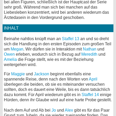
bei allen Figuren, schließlich ist der Hauptcast der Serie
sehr groß. Während man sich bei manchen auf das
bei X
Liebesleben konzentriert, wird bei anderen wiederum das
Ärztedasein in den Vordergrund geschoben.
bei Facebook
INHALT
Kontakt
Beinahe nahtlos knüpft man an
Staffel 13
an und so dreht
sich die Handlung in den ersten Episoden zum großen Teil
Nutzungsbedingungen
um
Megan
. Wir dürfen sie in Interaktion mit
Nathan
und
Owen
erleben, wodurch sich in Bezug auf
Meredith
und
Datenschutz
Amelia
die Frage stellt, wie es mit der Beziehung
weitergehen wird.
Cookie-Einstellungen
Für
Maggie
und
Jackson
beginnt ebenfalls eine
spannende Reise, denn nach den Worten von
April
Impressum
überlegen die beiden, ob sie es miteinander versuchen
Desktop-Ansicht
sollten, doch es dauert eine Weile, bis es dann tatsächlich
dazu kommt. Für April wiederum gibt es in
Staffel 14
einige
myFanbase
Hürden, denn ihr Glaube wird auf eine harte Probe gestellt.
Nach dem Auf und Ab bei
Jo
und
Alex
gibt es für das Paar
Grund zum Jubeln, da sie wieder zueinander finden. Das