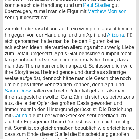
konnte auch die Handlung rund um
Paul Stadler
gut
überzeugen, zumal man die Figur mit
Matthew Morrison
sehr gut besetzt hat.
Ziemlich überrascht und auch ein wenig enttäuscht bin ich
hingegen von der Handlung rund um April und
Arizona
. Für
sich genommen hatte man bei beiden Figuren keine
schlechten Ideen, sie wurden allerdings mit zu wenig Liebe
zum Detail umgesetzt. Aprils Glaubenskrise dümpelt recht
lange unbeachtet vor sich hin, mehrmals hofft man, dass
man das Thema nun endlich anpackt. Schlussendlich wird
ihre Storyline auf befriedigende und durchaus stimmige
Weise aufgelöst, dennoch hätte man die Geschichte noch
um einiges intensiver erzählen können, denn April und
Sarah Drew
hätten viel mehr Potential gehabt, als man
ihnen zugestehen wollte. Ganz ähnlich sieht es bei Arizona
aus, die leider Opfer des großen Casts geworden und
immer mehr in den Hintergrund gerückt ist. Die Beziehung
mit
Carina
bleibt über weite Strecken sehr oberflächlich,
auch ihr Engagement beim Contest riss mich nicht richtig
mit. Somit ist es gleichermaßen betrüblich wie erleichternd,
dass zum Ende dieser Staffel die Entscheidung getroffen