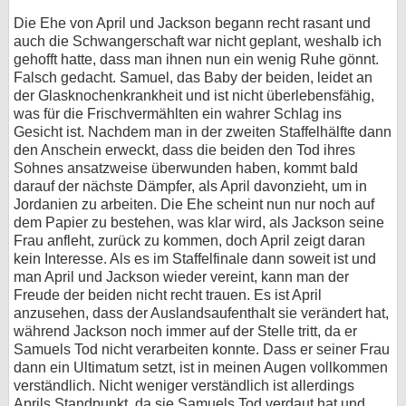
Die Ehe von April und Jackson begann recht rasant und
auch die Schwangerschaft war nicht geplant, weshalb ich
gehofft hatte, dass man ihnen nun ein wenig Ruhe gönnt.
Falsch gedacht. Samuel, das Baby der beiden, leidet an
der Glasknochenkrankheit und ist nicht überlebensfähig,
was für die Frischvermählten ein wahrer Schlag ins
Gesicht ist. Nachdem man in der zweiten Staffelhälfte dann
den Anschein erweckt, dass die beiden den Tod ihres
Sohnes ansatzweise überwunden haben, kommt bald
darauf der nächste Dämpfer, als April davonzieht, um in
Jordanien zu arbeiten. Die Ehe scheint nun nur noch auf
dem Papier zu bestehen, was klar wird, als Jackson seine
Frau anfleht, zurück zu kommen, doch April zeigt daran
kein Interesse. Als es im Staffelfinale dann soweit ist und
man April und Jackson wieder vereint, kann man der
Freude der beiden nicht recht trauen. Es ist April
anzusehen, dass der Auslandsaufenthalt sie verändert hat,
während Jackson noch immer auf der Stelle tritt, da er
Samuels Tod nicht verarbeiten konnte. Dass er seiner Frau
dann ein Ultimatum setzt, ist in meinen Augen vollkommen
verständlich. Nicht weniger verständlich ist allerdings
Aprils Standpunkt, da sie Samuels Tod verdaut hat und