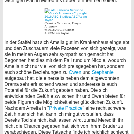
wichtigen Part in Merediths Leben einnehmen sollen.
Caterina Scorsone, Grey's
Anatomy
© 2016 ABC Studios;
ABC/Adam Taylor
In der Staffel hat sich Amelia gut im Krankenhaus eingelebt
und den Zuschauern viele Facetten von sich gezeigt, was
sie in meinen Augen sehr sympathisch gemacht hat.
Begonnen hat dies mit dem Fall rund um Nicole, wodurch
Amelia nicht nur viel von sich preisgegeben hat, sondern
auch schöne Beziehungen zu
Owen
und
Stephanie
aufgebaut hat, die einerseits neben dem altgewohnten
Drama sehr erfrischend waren und andererseits auch
Potential für die Zukunft geboten haben. Die sich
entwickelnden Gefühle zwischen ihr und Owen bieten für
beide Figuren die Möglichkeit einer glücklichen Zukunft.
Nachdem Amelia in "
Private Practice
" eine recht schwere
Zeit hinter sich hat, kann ich mir gut vorstellen, dass
Dereks Tod sie nicht kalt lassen wird, zumal Meredith ihr
nicht die Chance gegeben hat, sich von ihrem Bruder zu
verabschieden. Diese Tatsache finde ich reichlich schlecht