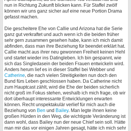
nun in Richtung Zukunft blicken kann. Für Staffel zwölf
können wir uns ganz sicher auf eine neue Portion Drama
gefasst machen.
Die gescheitere Ehe von Callie und Arizona hat die Serie
ganz gut verkraftet und auch wenn ich die beiden früher
sehr gern zusammen gesehen habe, kann ich mich damit
abfinden, dass man ihre Beziehung für beendet erklärt hat.
Callie macht aus ihrer neu gewonnen Freiheit keinen Hehl
und startet wieder ins Datingleben. Ich bin gespannt, wie
sich das Singledasein der beiden Frauen entwickeln wird.
Anders herum lief es in dieser Staffel bei Webber und
Catherine
, die nach vielen Streitigkeiten nun doch den
Bund fürs Leben geschlossen haben. Da Catherine nicht
zum Hauptcast zählt, wird die Ehe der beiden sicherlich
nicht groß im Fokus stehen, weshalb ich mich frage, ob wir
dort überhaupt interessante Entwicklungen erwarten
können. Recht unspektakulär verlief für mich auch die
Beziehung von
Ben
und
Bailey
. Man legte ihnen keine
großen Hürden in den Weg, die wichtigste Veränderung ist
dann wohl, dass Bailey nun der neue Chief sein soll. Hätte
man mir das vor einigen Jahren gesagt, hätte ich mich sehr