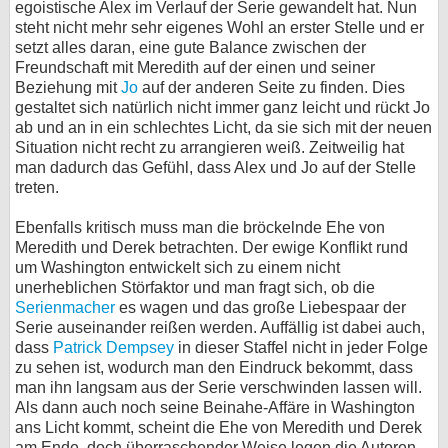
egoistische Alex im Verlauf der Serie gewandelt hat. Nun
steht nicht mehr sehr eigenes Wohl an erster Stelle und er
setzt alles daran, eine gute Balance zwischen der
Freundschaft mit Meredith auf der einen und seiner
Beziehung mit
Jo
auf der anderen Seite zu finden. Dies
gestaltet sich natürlich nicht immer ganz leicht und rückt Jo
ab und an in ein schlechtes Licht, da sie sich mit der neuen
Situation nicht recht zu arrangieren weiß. Zeitweilig hat
man dadurch das Gefühl, dass Alex und Jo auf der Stelle
treten.
Ebenfalls kritisch muss man die bröckelnde Ehe von
Meredith und Derek betrachten. Der ewige Konflikt rund
um Washington entwickelt sich zu einem nicht
unerheblichen Störfaktor und man fragt sich, ob die
Serienmacher
es wagen und das große Liebespaar der
Serie auseinander reißen werden. Auffällig ist dabei auch,
dass
Patrick Dempsey
in dieser Staffel nicht in jeder Folge
zu sehen ist, wodurch man den Eindruck bekommt, dass
man ihn langsam aus der Serie verschwinden lassen will.
Als dann auch noch seine Beinahe-Affäre in Washington
ans Licht kommt, scheint die Ehe von Meredith und Derek
am Ende, doch überraschender Weise legen die Autoren