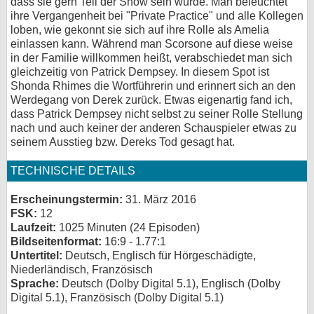
dass sie gern Teil der Show sein würde. Man beleuchtet
ihre Vergangenheit bei "Private Practice" und alle Kollegen
loben, wie gekonnt sie sich auf ihre Rolle als Amelia
einlassen kann. Während man Scorsone auf diese weise
in der Familie willkommen heißt, verabschiedet man sich
gleichzeitig von Patrick Dempsey. In diesem Spot ist
Shonda Rhimes die Wortführerin und erinnert sich an den
Werdegang von Derek zurück. Etwas eigenartig fand ich,
dass Patrick Dempsey nicht selbst zu seiner Rolle Stellung
nach und auch keiner der anderen Schauspieler etwas zu
seinem Ausstieg bzw. Dereks Tod gesagt hat.
TECHNISCHE DETAILS
Erscheinungstermin:
31. März 2016
FSK:
12
Laufzeit:
1025 Minuten (24 Episoden)
Bildseitenformat:
16:9 - 1.77:1
Untertitel:
Deutsch, Englisch für Hörgeschädigte,
Niederländisch, Französisch
Sprache:
Deutsch (Dolby Digital 5.1), Englisch (Dolby
Digital 5.1), Französisch (Dolby Digital 5.1)