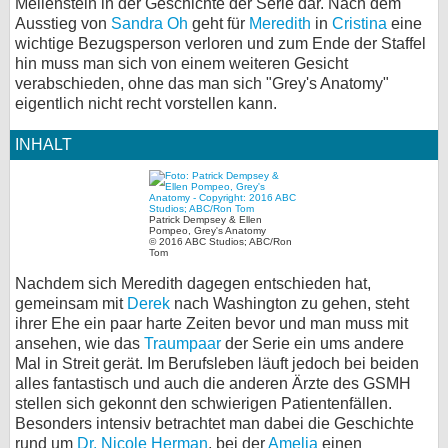
Meilenstein in der Geschichte der Serie dar. Nach dem
Ausstieg von
Sandra Oh
geht für
Meredith
in
Cristina
eine
bei X
wichtige Bezugsperson verloren und zum Ende der Staffel
hin muss man sich von einem weiteren Gesicht
bei Facebook
verabschieden, ohne das man sich "Grey's Anatomy"
eigentlich nicht recht vorstellen kann.
Kontakt
INHALT
Nutzungsbedingungen
Datenschutz
Patrick Dempsey & Ellen
Pompeo, Grey's Anatomy
© 2016 ABC Studios; ABC/Ron
Tom
Cookie-Einstellungen
Nachdem sich Meredith dagegen entschieden hat,
gemeinsam mit
Derek
nach Washington zu gehen, steht
Impressum
ihrer Ehe ein paar harte Zeiten bevor und man muss mit
Desktop-Ansicht
ansehen, wie das
Traumpaar
der Serie ein ums andere
Mal in Streit gerät. Im Berufsleben läuft jedoch bei beiden
myFanbase
alles fantastisch und auch die anderen Ärzte des GSMH
stellen sich gekonnt den schwierigen Patientenfällen.
Besonders intensiv betrachtet man dabei die Geschichte
rund um
Dr. Nicole Herman
, bei der
Amelia
einen