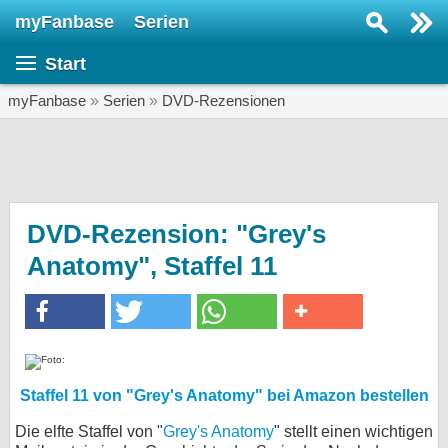
myFanbase
Serien
Serie suchen...
Start
Home
SERIEN
myFanbase
»
Serien
»
DVD-Rezensionen
Serien
Kolumnen
Interviews
DVD-Rezension: "Grey's
Anatomy", Staffel 11
Veranstaltungen
KULTUR
Specials
SERVICE
Gewinnspiele
Staffel 11 von "Grey's Anatomy" bei Amazon bestellen
Die elfte Staffel von "
Grey's Anatomy
" stellt einen wichtigen
Forum