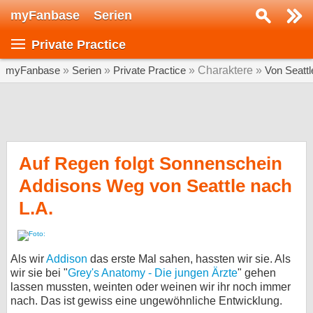
myFanbase
Serien
Serie suchen...
Private Practice
Home
SERIEN
myFanbase
»
Serien
»
Private Practice
» Charaktere »
Von Seattl
Serien
Kolumnen
Interviews
Auf Regen folgt Sonnenschein
Addisons Weg von Seattle nach
Veranstaltungen
L.A.
KULTUR
Specials
SERVICE
Als wir
Addison
das erste Mal sahen, hassten wir sie. Als
Gewinnspiele
wir sie bei "
Grey's Anatomy - Die jungen Ärzte
" gehen
lassen mussten, weinten oder weinen wir ihr noch immer
nach. Das ist gewiss eine ungewöhnliche Entwicklung.
Forum