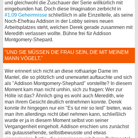
und gleichwohl die Zuschauer der Serie willkürlich mit
eingebunden hat. Doch diese Imagination zerbricht in
#1.09 Geheimnisse
schließlich in alle Einzelteile, als seine
Noch-Ehefrau Addison in der Lobby seines neuen
Arbeitsplatzes steht, welchen Derek gerade zusammen mit
Meredith verlassen wollte. Bühne frei für Addison
Montgomery-Shepard.
"UND SIE MÜSSEN DIE FRAU SEIN, DIE MIT MEINEM
MANN VÖGELT."
Wer erinnert sich nicht an diese rothaarige Dame im
Mantel, die so plötzlich und unerwartet auftauchte und sich
als "Addison Montgomery-Shephard" vorstellte? In diesem
Moment kam man nicht umhin, sich zu fragen: Wer zur
Hölle ist das? Ähnlich ging es wohl auch Meredith, wie
man ihrem Gesicht deutlich entnehmen konnte. Derek
konnte ihr hingegen nur ein "Es tut mir so leid" bieten, was
man ihm allerdings nicht übel nehmen kann, schließlich
wurde er ja in diesem Moment selbst von seiner
Vergangenheit eingeholt. Addison erschien uns zunächst
als gutaussehende, selbstbewusste und etwas