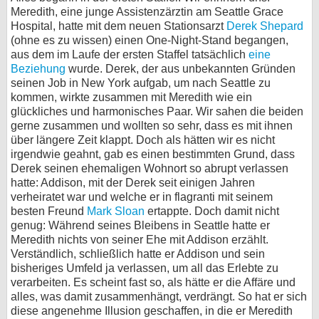
Meredith, eine junge Assistenzärztin am Seattle Grace
Hospital, hatte mit dem neuen Stationsarzt
Derek Shepard
(ohne es zu wissen) einen One-Night-Stand begangen,
aus dem im Laufe der ersten Staffel tatsächlich
eine
Beziehung
wurde. Derek, der aus unbekannten Gründen
seinen Job in New York aufgab, um nach Seattle zu
kommen, wirkte zusammen mit Meredith wie ein
glückliches und harmonisches Paar. Wir sahen die beiden
gerne zusammen und wollten so sehr, dass es mit ihnen
über längere Zeit klappt. Doch als hätten wir es nicht
irgendwie geahnt, gab es einen bestimmten Grund, dass
Derek seinen ehemaligen Wohnort so abrupt verlassen
hatte: Addison, mit der Derek seit einigen Jahren
verheiratet war und welche er in flagranti mit seinem
besten Freund
Mark Sloan
ertappte. Doch damit nicht
genug: Während seines Bleibens in Seattle hatte er
Meredith nichts von seiner Ehe mit Addison erzählt.
Verständlich, schließlich hatte er Addison und sein
bisheriges Umfeld ja verlassen, um all das Erlebte zu
verarbeiten. Es scheint fast so, als hätte er die Affäre und
alles, was damit zusammenhängt, verdrängt. So hat er sich
diese angenehme Illusion geschaffen, in die er Meredith