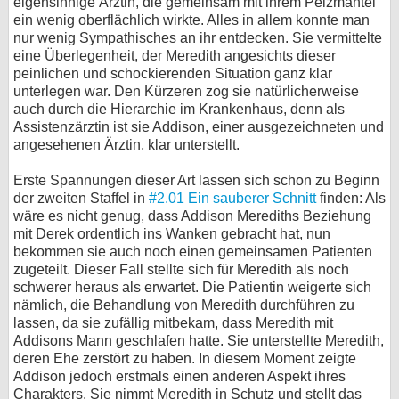
eigensinnige Ärztin, die gemeinsam mit ihrem Pelzmantel
ein wenig oberflächlich wirkte. Alles in allem konnte man
nur wenig Sympathisches an ihr entdecken. Sie vermittelte
eine Überlegenheit, der Meredith angesichts dieser
peinlichen und schockierenden Situation ganz klar
unterlegen war. Den Kürzeren zog sie natürlicherweise
auch durch die Hierarchie im Krankenhaus, denn als
Assistenzärztin ist sie Addison, einer ausgezeichneten und
angesehenen Ärztin, klar unterstellt.
Erste Spannungen dieser Art lassen sich schon zu Beginn
der zweiten Staffel in
#2.01 Ein sauberer Schnitt
finden: Als
wäre es nicht genug, dass Addison Merediths Beziehung
mit Derek ordentlich ins Wanken gebracht hat, nun
bekommen sie auch noch einen gemeinsamen Patienten
zugeteilt. Dieser Fall stellte sich für Meredith als noch
schwerer heraus als erwartet. Die Patientin weigerte sich
nämlich, die Behandlung von Meredith durchführen zu
lassen, da sie zufällig mitbekam, dass Meredith mit
Addisons Mann geschlafen hatte. Sie unterstellte Meredith,
deren Ehe zerstört zu haben. In diesem Moment zeigte
Addison jedoch erstmals einen anderen Aspekt ihres
Charakters. Sie nimmt Meredith in Schutz und stellt das