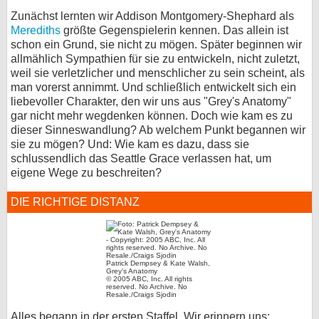
Zunächst lernten wir Addison Montgomery-Shephard als
bei X
Merediths
größte Gegenspielerin kennen. Das allein ist
schon ein Grund, sie nicht zu mögen. Später beginnen wir
bei Facebook
allmählich Sympathien für sie zu entwickeln, nicht zuletzt,
weil sie verletzlicher und menschlicher zu sein scheint, als
man vorerst annimmt. Und schließlich entwickelt sich ein
Kontakt
liebevoller Charakter, den wir uns aus "Grey's Anatomy"
gar nicht mehr wegdenken können. Doch wie kam es zu
Nutzungsbedingungen
dieser Sinneswandlung? Ab welchem Punkt begannen wir
sie zu mögen? Und: Wie kam es dazu, dass sie
Datenschutz
schlussendlich das Seattle Grace verlassen hat, um
eigene Wege zu beschreiten?
Cookie-Einstellungen
DIE RICHTIGE DISTANZ
Impressum
Desktop-Ansicht
myFanbase
Patrick Dempsey & Kate Walsh,
Grey's Anatomy
© 2005 ABC, Inc. All rights
reserved. No Archive. No
Resale./Craigs Sjodin
Alles begann in der ersten Staffel. Wir erinnern uns: