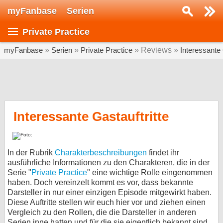
myFanbase
Serien
Serie suchen...
Private Practice
Home
SERIEN
myFanbase
»
Serien
»
Private Practice
» Reviews »
Interessante 
Serien
Kolumnen
Interviews
Interessante Gastauftritte
Veranstaltungen
KULTUR
In der Rubrik
Charakterbeschreibungen
findet ihr
Specials
ausführliche Informationen zu den Charakteren, die in der
Serie "
Private Practice
" eine wichtige Rolle eingenommen
SERVICE
haben. Doch vereinzelt kommt es vor, dass bekannte
Darsteller in nur einer einzigen Episode mitgewirkt haben.
Gewinnspiele
Diese Auftritte stellen wir euch hier vor und ziehen einen
Vergleich zu den Rollen, die die Darsteller in anderen
Forum
Serien inne hatten und für die sie eigentlich bekannt sind.