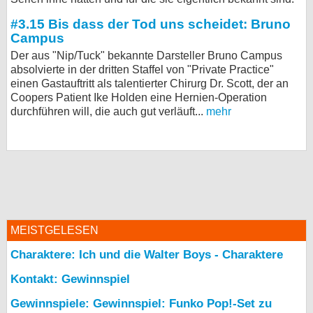
bei X
#3.15 Bis dass der Tod uns scheidet: Bruno
Campus
bei Facebook
Der aus "Nip/Tuck" bekannte Darsteller Bruno Campus
absolvierte in der dritten Staffel von "Private Practice"
einen Gastauftritt als talentierter Chirurg Dr. Scott, der an
Kontakt
Coopers Patient Ike Holden eine Hernien-Operation
durchführen will, die auch gut verläuft...
mehr
Nutzungsbedingungen
Datenschutz
Cookie-Einstellungen
Impressum
MEISTGELESEN
Desktop-Ansicht
Charaktere: Ich und die Walter Boys - Charaktere
myFanbase
Kontakt: Gewinnspiel
Gewinnspiele: Gewinnspiel: Funko Pop!-Set zu