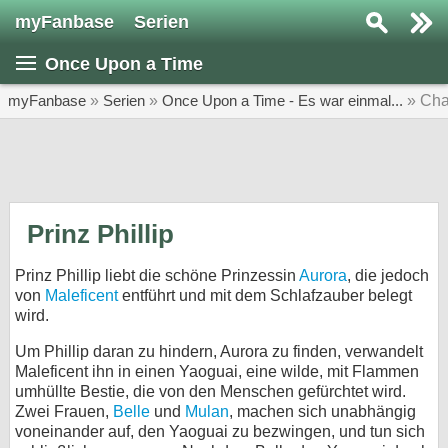
myFanbase
Serien
Serie suchen...
Once Upon a Time
Home
SERIEN
myFanbase
»
Serien
»
Once Upon a Time - Es war einmal...
» Cha
Serien
Kolumnen
Interviews
Prinz Phillip
Veranstaltungen
Prinz Phillip liebt die schöne Prinzessin
Aurora
, die jedoch
KULTUR
von
Maleficent
entführt und mit dem Schlafzauber belegt
wird.
Specials
Um Phillip daran zu hindern, Aurora zu finden, verwandelt
SERVICE
Maleficent ihn in einen Yaoguai, eine wilde, mit Flammen
Gewinnspiele
umhüllte Bestie, die von den Menschen gefürchtet wird.
Zwei Frauen,
Belle
und
Mulan
, machen sich unabhängig
voneinander auf, den Yaoguai zu bezwingen, und tun sich
Forum