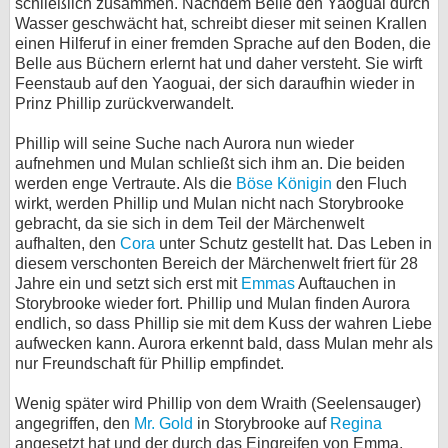
schließlich zusammen. Nachdem Belle den Yaoguai durch
Wasser geschwächt hat, schreibt dieser mit seinen Krallen
bei X
einen Hilferuf in einer fremden Sprache auf den Boden, die
Belle aus Büchern erlernt hat und daher versteht. Sie wirft
bei Facebook
Feenstaub auf den Yaoguai, der sich daraufhin wieder in
Prinz Phillip zurückverwandelt.
Kontakt
Phillip will seine Suche nach Aurora nun wieder
aufnehmen und Mulan schließt sich ihm an. Die beiden
Nutzungsbedingungen
werden enge Vertraute. Als die
Böse Königin
den Fluch
wirkt, werden Phillip und Mulan nicht nach Storybrooke
Datenschutz
gebracht, da sie sich in dem Teil der Märchenwelt
aufhalten, den
Cora
unter Schutz gestellt hat. Das Leben in
diesem verschonten Bereich der Märchenwelt friert für 28
Cookie-Einstellungen
Jahre ein und setzt sich erst mit
Emmas
Auftauchen in
Storybrooke wieder fort. Phillip und Mulan finden Aurora
Impressum
endlich, so dass Phillip sie mit dem Kuss der wahren Liebe
Desktop-Ansicht
aufwecken kann. Aurora erkennt bald, dass Mulan mehr als
nur Freundschaft für Phillip empfindet.
myFanbase
Wenig später wird Phillip von dem Wraith (Seelensauger)
angegriffen, den
Mr. Gold
in Storybrooke auf
Regina
angesetzt hat und der durch das Eingreifen von Emma,