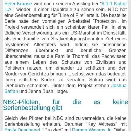
Peter Krause
wird nach seinem Ausstieg bei "
9-1-1 Notruf
L.A.
" wieder in einer Hauptrolle zu sehen sein. NBC hat
eine Serienbestellung für "Line of Fire" erteilt. Die bestellte
Serie hatte den vormaligen Arbeitstitel "Protection". Im
Projekt verwandelt sich ein scheinbar klarer Fall in eine
tödliche Verschwörung, als ein US-Marshal im Dienst fällt,
als eine Familie von Strafverfolgungsbeamten Ziel eines
mysteriösen Attentäters wird. Indem sie persönliche
Differenzen überbrückt und berufliche Grenzen
überschreitet, muss die Familie Thornhill das Fachwissen
aus einem Leben des Schutzes von Zivilisten und
Politikern nutzen, um einander zu schützen und den
Mörder vor Gericht zu bringen ... selbst wenn das bedeutet,
ihren eidlichen Kodex zu verraten. Safran wird das
Drehbuch schreiben. Hinter dem Projekt stehen
Joshua
Safran
und Jenna Bush Hager.
NBC-Piloten, für die es keine
Serienbestellung gibt
Gleich vier Piloten bei NBC sind zu vermelden, die keine
Serienbestellung erhalten. Darunter "Key Witness" mit
Emily Deschanel
, "Puzzled" mit
Damon Wayans Jr.
, "What