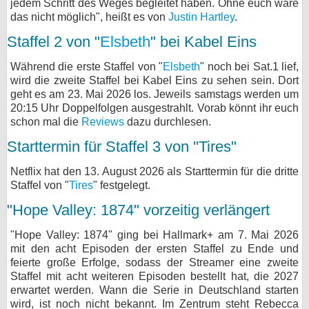
jedem Schritt des Weges begleitet haben. Ohne euch wäre
das nicht möglich", heißt es von
Justin Hartley
.
Staffel 2 von "
Elsbeth
" bei Kabel Eins
Während die erste Staffel von "
Elsbeth
" noch bei Sat.1 lief,
wird die zweite Staffel bei Kabel Eins zu sehen sein. Dort
geht es am 23. Mai 2026 los. Jeweils samstags werden um
20:15 Uhr Doppelfolgen ausgestrahlt. Vorab könnt ihr euch
schon mal die
Reviews
dazu durchlesen.
Starttermin für Staffel 3 von "Tires"
Netflix hat den 13. August 2026 als Starttermin für die dritte
Staffel von "
Tires
" festgelegt.
"Hope Valley: 1874" vorzeitig verlängert
"Hope Valley: 1874" ging bei Hallmark+ am 7. Mai 2026
mit den acht Episoden der ersten Staffel zu Ende und
feierte große Erfolge, sodass der Streamer eine zweite
Staffel mit acht weiteren Episoden bestellt hat, die 2027
erwartet werden. Wann die Serie in Deutschland starten
wird, ist noch nicht bekannt. Im Zentrum steht Rebecca