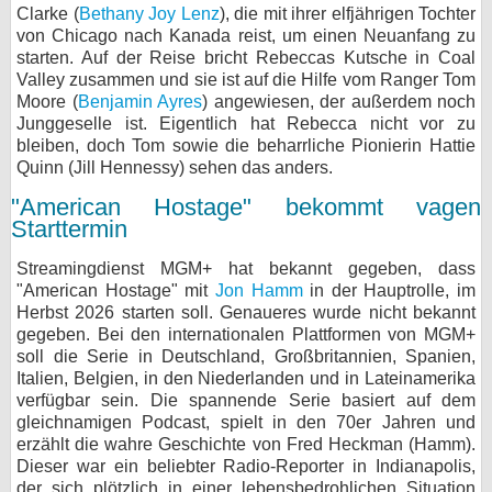
Clarke (
Bethany Joy Lenz
), die mit ihrer elfjährigen Tochter
von Chicago nach Kanada reist, um einen Neuanfang zu
starten. Auf der Reise bricht Rebeccas Kutsche in Coal
Valley zusammen und sie ist auf die Hilfe vom Ranger Tom
Moore (
Benjamin Ayres
) angewiesen, der außerdem noch
Junggeselle ist. Eigentlich hat Rebecca nicht vor zu
bleiben, doch Tom sowie die beharrliche Pionierin Hattie
Quinn (Jill Hennessy) sehen das anders.
"American Hostage" bekommt vagen
Starttermin
Streamingdienst MGM+ hat bekannt gegeben, dass
"American Hostage" mit
Jon Hamm
in der Hauptrolle, im
Herbst 2026 starten soll. Genaueres wurde nicht bekannt
gegeben. Bei den internationalen Plattformen von MGM+
soll die Serie in Deutschland, Großbritannien, Spanien,
Italien, Belgien, in den Niederlanden und in Lateinamerika
verfügbar sein. Die spannende Serie basiert auf dem
gleichnamigen Podcast, spielt in den 70er Jahren und
erzählt die wahre Geschichte von Fred Heckman (Hamm).
Dieser war ein beliebter Radio-Reporter in Indianapolis,
der sich plötzlich in einer lebensbedrohlichen Situation