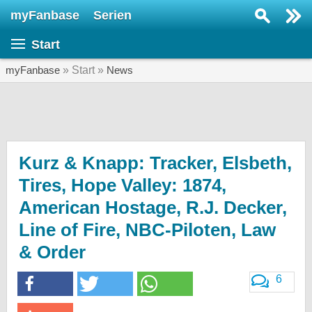
myFanbase
Serien
Serie suchen...
Start
Home
SERIEN
myFanbase
» Start »
News
Serien
Kolumnen
Interviews
Kurz & Knapp: Tracker, Elsbeth,
Tires, Hope Valley: 1874,
Veranstaltungen
American Hostage, R.J. Decker,
KULTUR
Line of Fire, NBC-Piloten, Law
Specials
& Order
SERVICE
Gewinnspiele
6
Forum