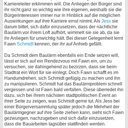
Karriereleiter erklimmen will. Die Anliegen der Bürger sind
bei X
ihr nicht ganz so wichtig wie ihre eigenen, weshalb sie die
Bürgerinteressen immer nur in Hinblick auf die möglichen
bei Facebook
Auswirkungen auf ihre Karriere ernst nimmt. Als
Jess
sie
darum bittet, sich dafür einzusetzen, dass der nächtliche
Baulärm vor ihrem Loft aufhört, wimmelt sie sie ab, da sie
ihr Anliegen für unwichtig hält. Bei dieser Gelegenheit lernt
Kontakt
Fawn
Schmidt
kennen, der ihr auf Anhieb gefällt.
Nutzungsbedingungen
Da Schmidt dem Baulärm ebenfalls ein Ende setzen will,
lässt er sich auf ein Rendezvous mit Fawn ein, um zu
Datenschutz
versuchen, sie dahingehend zu bezirzen, dass sie beim
Stadtrat ein Wort für sie einlegt. Doch Fawn schafft es im
Cookie-Einstellungen
Handumdrehen, sich Schmidt gefügig zu machen und ihn
zu manipulieren. Schmidt hat das Baulärmproblem schnell
Impressum
vergessen und ist Fawn bald verfallen. Diese überredet ihn
dazu, sich bei ihrem nächsten stadtpolitischen Event an
Desktop-Ansicht
ihrer Seite zu zeigen, was Schmidt gerne tut. Als Jess bei
myFanbase
einer Bürgerversammlung später jedoch die Mehrheit der
Baulärmgegner auf ihre Seite ziehen kann, sieht sich Fawn
gezwungen, nachzugeben und sich dafür einzusetzen,
dass die Bauarbeiten tagsüber stattfinden werden.