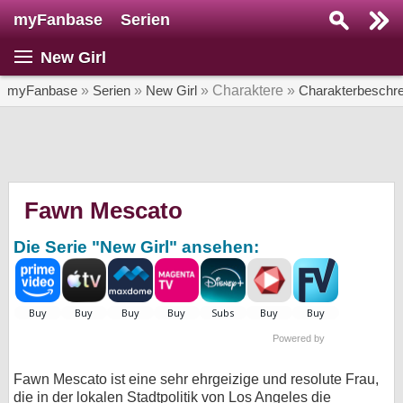
myFanbase
Serien
Serie suchen...
New Girl
Home
SERIEN
myFanbase
»
Serien
»
New Girl
» Charaktere »
Charakterbeschr
Serien
Kolumnen
Interviews
Fawn Mescato
Veranstaltungen
Die Serie "New Girl" ansehen:
KULTUR
Specials
SERVICE
Powered by
Gewinnspiele
Fawn Mescato ist eine sehr ehrgeizige und resolute Frau,
Forum
die in der lokalen Stadtpolitik von Los Angeles die