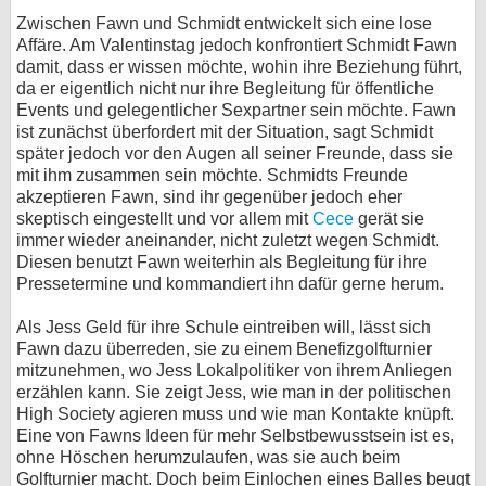
Zwischen Fawn und Schmidt entwickelt sich eine lose
Affäre. Am Valentinstag jedoch konfrontiert Schmidt Fawn
damit, dass er wissen möchte, wohin ihre Beziehung führt,
da er eigentlich nicht nur ihre Begleitung für öffentliche
Events und gelegentlicher Sexpartner sein möchte. Fawn
ist zunächst überfordert mit der Situation, sagt Schmidt
später jedoch vor den Augen all seiner Freunde, dass sie
mit ihm zusammen sein möchte. Schmidts Freunde
akzeptieren Fawn, sind ihr gegenüber jedoch eher
skeptisch eingestellt und vor allem mit
Cece
gerät sie
immer wieder aneinander, nicht zuletzt wegen Schmidt.
Diesen benutzt Fawn weiterhin als Begleitung für ihre
Pressetermine und kommandiert ihn dafür gerne herum.
Als Jess Geld für ihre Schule eintreiben will, lässt sich
Fawn dazu überreden, sie zu einem Benefizgolfturnier
mitzunehmen, wo Jess Lokalpolitiker von ihrem Anliegen
erzählen kann. Sie zeigt Jess, wie man in der politischen
High Society agieren muss und wie man Kontakte knüpft.
Eine von Fawns Ideen für mehr Selbstbewusstsein ist es,
ohne Höschen herumzulaufen, was sie auch beim
Golfturnier macht. Doch beim Einlochen eines Balles beugt