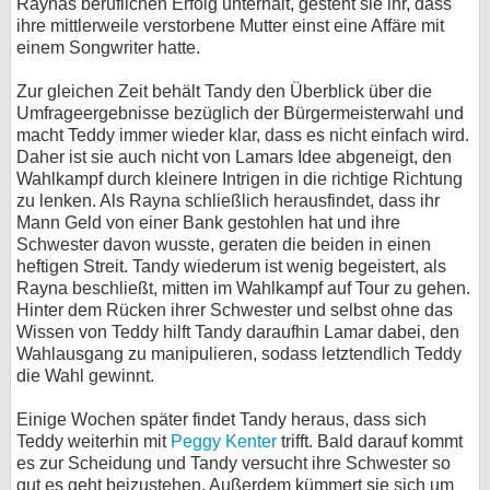
Raynas beruflichen Erfolg unterhält, gesteht sie ihr, dass
ihre mittlerweile verstorbene Mutter einst eine Affäre mit
bei X
einem Songwriter hatte.
bei Facebook
Zur gleichen Zeit behält Tandy den Überblick über die
Umfrageergebnisse bezüglich der Bürgermeisterwahl und
macht Teddy immer wieder klar, dass es nicht einfach wird.
Kontakt
Daher ist sie auch nicht von Lamars Idee abgeneigt, den
Wahlkampf durch kleinere Intrigen in die richtige Richtung
Nutzungsbedingungen
zu lenken. Als Rayna schließlich herausfindet, dass ihr
Mann Geld von einer Bank gestohlen hat und ihre
Datenschutz
Schwester davon wusste, geraten die beiden in einen
heftigen Streit. Tandy wiederum ist wenig begeistert, als
Rayna beschließt, mitten im Wahlkampf auf Tour zu gehen.
Cookie-Einstellungen
Hinter dem Rücken ihrer Schwester und selbst ohne das
Wissen von Teddy hilft Tandy daraufhin Lamar dabei, den
Impressum
Wahlausgang zu manipulieren, sodass letztendlich Teddy
Desktop-Ansicht
die Wahl gewinnt.
myFanbase
Einige Wochen später findet Tandy heraus, dass sich
Teddy weiterhin mit
Peggy Kenter
trifft. Bald darauf kommt
es zur Scheidung und Tandy versucht ihre Schwester so
gut es geht beizustehen. Außerdem kümmert sie sich um