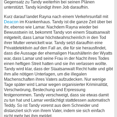
Gegensatz zu Tandy weiterhin bei seinen Plänen
unterstützt. Tandy kündigt ihren Job daraufhin.
Kurz darauf landet Rayna nach einem Verkehrsunfall mit
Deacon
im Krankenhaus. Tandy ist die ganze Zeit über bei
ihr, ebenso wie Lamar. Nachdem Rayna wieder bei
Bewusstsein ist, bekommt Tandy von einem Staatsanwalt
mitgeteilt, dass Lamar höchstwahrscheinlich in den Tod
ihrer Mutter verwickelt war. Tandy setzt daraufhin eine
Privatdetektivin auf den Fall an, die für sie herausfindet,
dass die Aussage der ehemaligen Haushälterin der Wyatts
war, dass Lamar und seine Frau in der Nacht ihres Todes
einen heftigen Streit hatten und sie ihn verlassen wollte.
Tandy wird klar, dass der Staatsanwalt Recht hatte und gibt
ihm alle nötigen Unterlagen, um die illegalen
Machenschaften ihres Vaters aufzudecken. Nur wenige
Tage später wird Lamar wegen organisierter Kriminalität,
Verschwörung, Bestechung und Erpressung
festgenommen. Tandy verschweigt, dass sie etwas damit
zu tun hat und Lamar verdächtigt stattdessen automatisch
Teddy. So ist Tandy vorerst aus dem Schneider und
distanziert sich von ihrem Vater, indem sie sich einfach
nicht mehr bei ihm meldet.