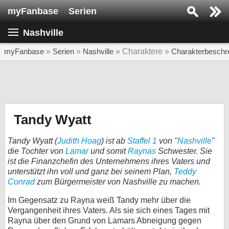
myFanbase
Serien
Serie suchen...
Nashville
Home
SERIEN
myFanbase
»
Serien
»
Nashville
» Charaktere »
Charakterbeschr
Serien
Kolumnen
Interviews
Tandy Wyatt
Veranstaltungen
Tandy Wyatt (
Judith Hoag
) ist ab
Staffel 1
von "
Nashville
"
KULTUR
die Tochter von
Lamar
und somit
Raynas
Schwester. Sie
ist die Finanzchefin des Unternehmens ihres Vaters und
Specials
unterstützt ihn voll und ganz bei seinem Plan,
Teddy
Conrad
zum Bürgermeister von Nashville zu machen.
SERVICE
Gewinnspiele
Im Gegensatz zu Rayna weiß Tandy mehr über die
Vergangenheit ihres Vaters. Als sie sich eines Tages mit
Rayna über den Grund von Lamars Abneigung gegen
Forum