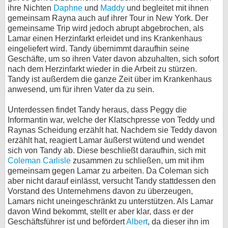
ihre Nichten
Daphne
und
Maddy
und begleitet mit ihnen
gemeinsam Rayna auch auf ihrer Tour in New York. Der
gemeinsame Trip wird jedoch abrupt abgebrochen, als
Lamar einen Herzinfarkt erleidet und ins Krankenhaus
eingeliefert wird. Tandy übernimmt daraufhin seine
Geschäfte, um so ihren Vater davon abzuhalten, sich sofort
nach dem Herzinfarkt wieder in die Arbeit zu stürzen.
Tandy ist außerdem die ganze Zeit über im Krankenhaus
anwesend, um für ihren Vater da zu sein.
Unterdessen findet Tandy heraus, dass Peggy die
Informantin war, welche der Klatschpresse von Teddy und
Raynas Scheidung erzählt hat. Nachdem sie Teddy davon
erzählt hat, reagiert Lamar äußerst wütend und wendet
sich von Tandy ab. Diese beschließt daraufhin, sich mit
Coleman Carlisle
zusammen zu schließen, um mit ihm
gemeinsam gegen Lamar zu arbeiten. Da Coleman sich
aber nicht darauf einlässt, versucht Tandy stattdessen den
Vorstand des Unternehmens davon zu überzeugen,
Lamars nicht uneingeschränkt zu unterstützen. Als Lamar
davon Wind bekommt, stellt er aber klar, dass er der
Geschäftsführer ist und befördert
Albert
, da dieser ihn im