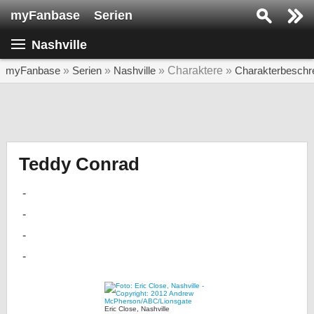
myFanbase
Serien
Serie suchen...
Nashville
Home
SERIEN
myFanbase
»
Serien
»
Nashville
» Charaktere »
Charakterbeschr
Serien
Kolumnen
Interviews
Teddy Conrad
Veranstaltungen
KULTUR
Specials
SERVICE
Gewinnspiele
Forum
Eric Close, Nashville