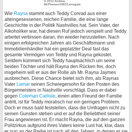
© 2012 Andrew
McPherson/ABC/Lionsgate
bei X
Wie
Rayna
stammt auch Teddy Conrad aus einer
alteingesessenen, reichen Familie, die eine lange
bei Facebook
Geschichte in der Politik Nashvilles hat. Sein Vater, der
Alkoholiker war, hat diesen Ruf jedoch verspielt und Teddy
arbeitet verbissen daran, ihn wieder herzustellen. Nach
Kontakt
einigen erfolgreichen Jahren als Geschäftsmann und
Immobilienhändler hat ein geplatzter Deal fast das
Nutzungsbedingungen
gesamte Vermögen von Teddy und Rayna gekostet.
Seitdem kümmert sich Teddy hauptsächlich um seine
Datenschutz
beiden Töchter und hält Rayna den Rücken frei, doch
insgeheim will er aus der Rolle als Mr. Rayna Jaymes
Cookie-Einstellungen
ausbrechen. Diese Chance bietet sich ihm, als Raynas
Vater
Lamar
seinen Schwiegersohn für den Posten des
Bürgermeisters in Nashville vorschlägt. Dass er dabei
Impressum
gegen
Coleman Carlisle
, einen alten Freund der Familie
Desktop-Ansicht
antritt, ist für Teddy moralisch nur ein geringes Problem.
Doch er muss bald feststellen, dass die Umfragen nicht zu
myFanbase
seinen Gunsten stehen und er auf die Beliebtheit seiner
Frau angewiesen ist. Er macht Rayna, die auf den ganzen
Politzirkus aufgrund ihres Vaters keine Lust hat, klar, dass
er nun an der Reihe ist nach all den Jahren, in denen er sie