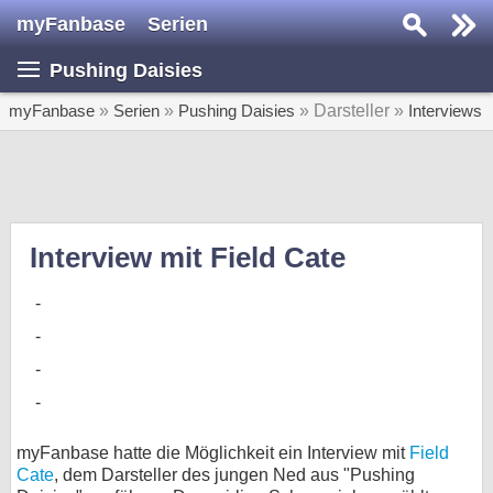
myFanbase
Serien
Serie suchen...
Pushing Daisies
Home
SERIEN
myFanbase
»
Serien
»
Pushing Daisies
» Darsteller »
Interviews
Serien
Kolumnen
Interviews
Interview mit Field Cate
Veranstaltungen
KULTUR
Specials
SERVICE
Gewinnspiele
myFanbase hatte die Möglichkeit ein Interview mit
Field
Cate
, dem Darsteller des jungen Ned aus "Pushing
Forum