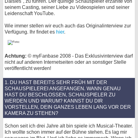
Daisies", zu führen. Der quirlige Schauspieler erzählte von
seinem Casting, seiner Liebe zu Videospielen und seiner
bei X
Leidenschaft YouTube.
bei Facebook
Wie immer stellen wir euch auch das Originalinterview zur
Verfügung. Ihr findet es
hier
.
Kontakt
Nutzungsbedingungen
Achtung:
© myFanbase 2008 - Das Exklusivinterview darf
nicht auf anderen Internetseiten oder an sonstiger Stelle
veröffentlicht werden!
Datenschutz
Cookie-Einstellungen
1. DU HAST BEREITS SEHR FRÜH MIT DER
SCHAUSPIELEREI ANGEFANGEN. WANN GENAU
HAST DU BESCHLOSSEN, SCHAUSPIELER ZU
Impressum
WERDEN UND WARUM? KANNST DU DIR
Desktop-Ansicht
VORSTELLEN, DEIN GANZES LEBEN LANG VOR DER
myFanbase
KAMERA ZU STEHEN?
Schon seit ich drei Jahre alt bin spiele ich Musical-Theater.
Ich wollte schon immer auf der Bühne stehen. Es lag mir