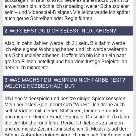
sozusagen im Blut. Und ich liebe es immernoch. Wenn ich
erwachsen bin, möchte ich unbedingt weiter Schauspieler
sein – und Videospiel-Disigner. Vielleicht würde ich später
auch gerne Schreiben oder Regie führen.
2. WO SIEHST DU DICH SELBST IN 10 JAHREN?
Also, in zehn Jahren werde ich 21 sein. Bis dahin werde
ich eine eigene Wohnung haben und ich werde weiterhin
als Schauspieler arbeiten. Hoffentlich bin ich an ein paar
großen Filmen beteiligt und hab viele lustige Projekte, an
denen ich mitarbeite.
3. WAS MACHST DU, WENN DU NICHT ARBEITEST?
WELCHE HOBBIES HAST DU?
Ich liebe Videospiele und besitze einige Spielekonsolen.
Mein neuestes Spiel nennt sich "Wii Fit". Ich drehe auch
selbst Videos mit meinen Stofftieren, meinen Freunden
und meinem kleinen Bruder Springer. Da schreib ich dann
die Drehbücher und führe Regie. Ich liebe es zu singen
und die meiste Zeit im Jahr stehe ich für Musicals auf der
Bühne. Außerdem interessiere ich mich sehr für Anime und