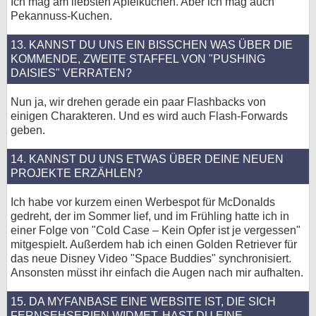
Ich mag am liebsten Apfelkuchen. Aber ich mag auch
Pekannuss-Kuchen.
13. KANNST DU UNS EIN BISSCHEN WAS ÜBER DIE
KOMMENDE, ZWEITE STAFFEL VON "PUSHING
DAISIES" VERRATEN?
Nun ja, wir drehen gerade ein paar Flashbacks von
einigen Charakteren. Und es wird auch Flash-Forwards
geben.
14. KANNST DU UNS ETWAS ÜBER DEINE NEUEN
PROJEKTE ERZÄHLEN?
Ich habe vor kurzem einen Werbespot für McDonalds
gedreht, der im Sommer lief, und im Frühling hatte ich in
einer Folge von "Cold Case – Kein Opfer ist je vergessen"
mitgespielt. Außerdem hab ich einen Golden Retriever für
das neue Disney Video "Space Buddies" synchronisiert.
Ansonsten müsst ihr einfach die Augen nach mir aufhalten.
15. DA MYFANBASE EINE WEBSITE IST, DIE SICH
FERNSEHSERIEN WIDMET, HAST DU EINE