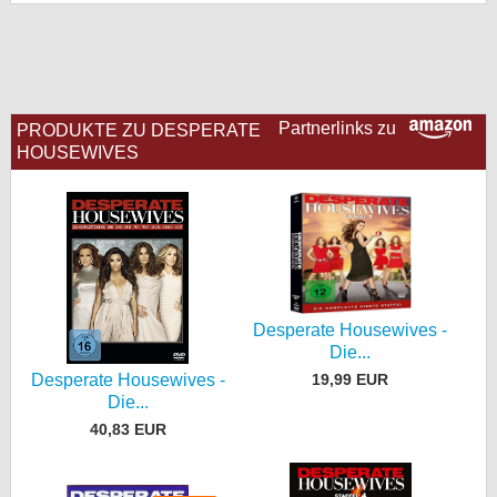
bei X
bei Facebook
Partnerlinks zu
PRODUKTE ZU DESPERATE
Kontakt
HOUSEWIVES
Nutzungsbedingungen
Datenschutz
Cookie-Einstellungen
Desperate Housewives -
Impressum
Die...
19,99 EUR
Desperate Housewives -
Desktop-Ansicht
Die...
myFanbase
40,83 EUR