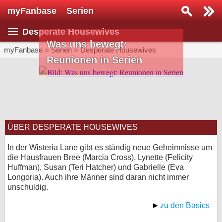
myFanbase
Serien
Serie suchen...
Desperate Housewives
Home
Was uns bewegt:
SERIEN
myFanbase
»
Serien
»
Desperate Housewives
Reunionen in Serien
Serien
Kolumnen
Interviews
ÜBER DESPERATE HOUSEWIVES
Veranstaltungen
KULTUR
In der Wisteria Lane gibt es ständig neue Geheimnisse um
die Hausfrauen Bree (Marcia Cross), Lynette (Felicity
Specials
Huffman), Susan (Teri Hatcher) und Gabrielle (Eva
Longoria). Auch ihre Männer sind daran nicht immer
SERVICE
unschuldig.
Gewinnspiele
zu den Basics
Forum